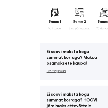
Samm 1
Samm 2
Samm
Vali toode.
Lisa päringusse.
Täida vo
Ei soovi maksta kogu
summat korraga? Maksa
osamaksete kaupa!
Loe tingimusi
Ei soovi maksta kogu
summat korraga? HOOVI
järelmaks ettevõttele