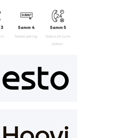
 3
Samm 4
Samm 5
rm.
Saada päring.
Vastus 24 tunni
jooksul.