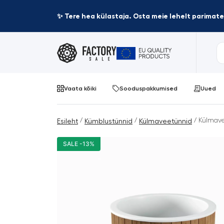
✨ Tere hea külastaja. Osta meie lehelt parima
Vaata kõiki
Sooduspakkumised
Uued
/
/
/ Külmave
Esileht
Kümblustünnid
Külmaveetünnid
SALE -13%