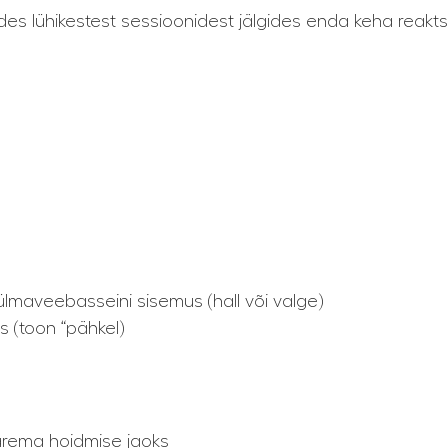
ades lühikestest sessioonidest jälgides enda keha reakt
ülmaveebasseini sisemus (hall või valge)
s (toon “pähkel)
arema hoidmise jaoks