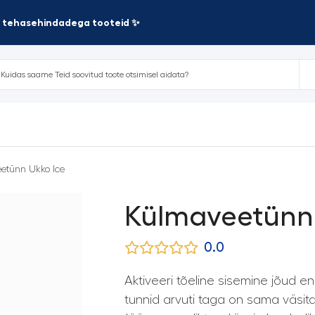
te tehasehindadega tooteid ✨
etünn Ukko Ice
Külmaveetünn 
0.0
Aktiveeri tõeline sisemine jõud en
tunnid arvuti taga on sama väsita