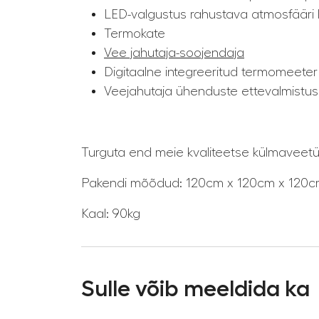
LED-valgustus rahustava atmosfääri
Termokate
Vee jahutaja-soojendaja
Digitaalne integreeritud termomeeter
Veejahutaja ühenduste ettevalmistus
Turguta end meie kvaliteetse külmaveetün
Pakendi mõõdud: 120cm x 120cm x 120
Kaal: 90kg
Sulle võib meeldida ka