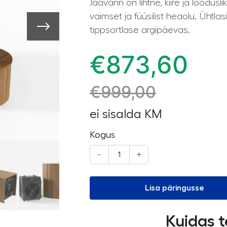
Jäävann on lihtne, kiire ja loodus
vaimset ja füüsilist heaolu. Ühtl
tippsortlase argipäevas.
€
873,60
€
999,00
ei sisalda KM
Kogus
-
+
Lisa päringusse
Kuidas t