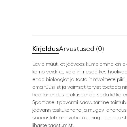
Kirjeldus
Arvustused (0)
Levib müüt, et jäävees kümblemine on eks
kamp veidrike, vaid inimesed kes hooliva
enda bioloogiat ja tõsta inimvõimete piiri
oma füüsilist ja vaimset tervist toetada 
hea lahendus praktiseerida seda kõike e
Sportlasel tippvormi saavutamine toimub läb
jäävann taskukohane ja mugav lahendus. 
soodustab ainevahetust ning alandab stre
lihaste taastumist.