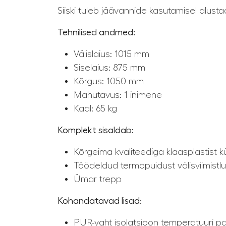
Siiski tuleb jäävannide kasutamisel alust
Tehnilised andmed:
Välislaius: 1015 mm
Siselaius: 875 mm
Kõrgus: 1050 mm
Mahutavus: 1 inimene
Kaal: 65 kg
Komplekt sisaldab:
Kõrgeima kvaliteediga klaasplastist k
Töödeldud termopuidust välisviimistlu
Ümar trepp
Kohandatavad lisad:
PUR-vaht isolatsioon temperatuuri p