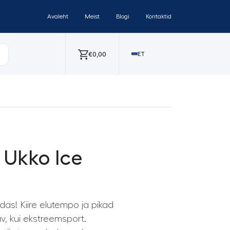
Avaleht
Meist
Blogi
Kontaktid
€
0,00
ET
Ukko Ice
das! Kiire elutempo ja pikad
v, kui ekstreemsport.