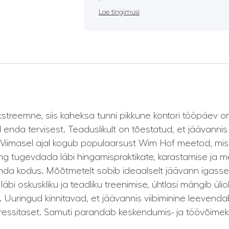
Loe tingimusi
treemne, siis kaheksa tunni pikkune kontori tööpäev on
d enda tervisest. Teaduslikult on tõestatud, et jäävan
. Viimasel ajal kogub populaarsust Wim Hof meetod, mis k
ning tugevdada läbi hingamispraktikate, karastamise ja 
nda kodus. Mõõtmetelt sobib ideaalselt jäävann igasse
i oskuskliku ja teadliku treenimise, ühtlasi mängib üliolul
Uuringud kinnitavad, et jäävannis viibiminine leevenda
ssitaset. Samuti parandab keskendumis- ja töövõimekus