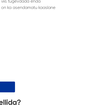
lik viis tugevdada enda
asi on ka asendamatu kaaslane
ellida?