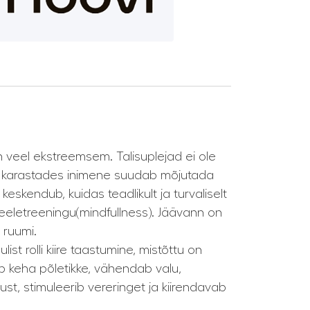
 veel ekstreemsem. Talisuplejad ei ole
nis karastades inimene suudab mõjutada
eskendub, kuidas teadlikult ja turvaliselt
meeletreeningu(mindfullness). Jäävann on
 ruumi.
ist rolli kiire taastumine, mistõttu on
b keha põletikke, vähendab valu,
t, stimuleerib vereringet ja kiirendavab