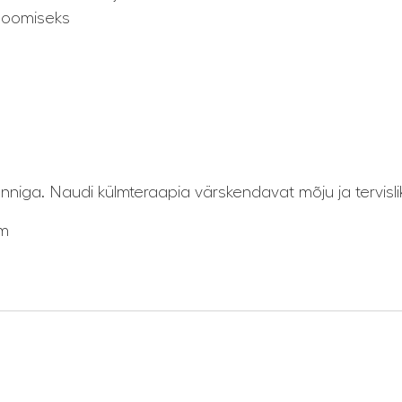
 loomiseks
niga. Naudi külmteraapia värskendavat mõju ja tervislik
cm