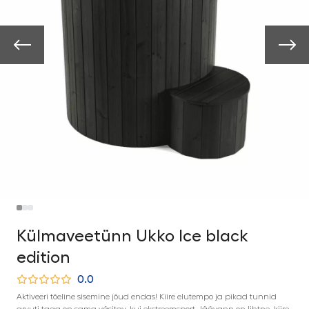
Külmaveetünn Ukko Ice black
edition
0.0
Aktiveeri tõeline sisemine jõud endas! Kiire elutempo ja pikad tunnid
arvuti taga on sama väsitav, kui ekstreemsport. Jäävann on lihtne, kiire