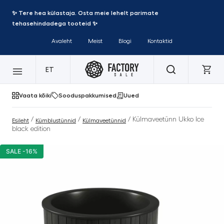
✨ Tere hea külastaja. Osta meie lehelt parimate
tehasehindadega tooteid ✨
Avaleht
Meist
Blogi
Kontaktid
ET
Vaata kõiki
Sooduspakkumised
Uued
/
/
/ Külmaveetünn Ukko Ice
Esileht
Kümblustünnid
Külmaveetünnid
black edition
SALE -16%