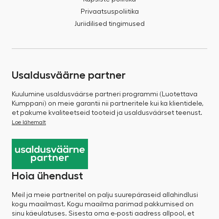
Privaatsuspoliitika
Juriidilised tingimused
Usaldusväärne partner
Kuulumine usaldusväärse partneri programmi (Luotettava
Kumppani) on meie garantii nii partneritele kui ka klientidele,
et pakume kvaliteetseid tooteid ja usaldusväärset teenust.
Loe lähemalt
Hoia ühendust
Meil ja meie partneritel on palju suurepäraseid allahindlusi
kogu maailmast. Kogu maailma parimad pakkumised on
sinu käeulatuses. Sisesta oma e-posti aadress allpool, et