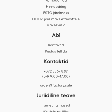
Kampaaniad
Hinnapäring
ESTO järelmaks
HOOVI järelmaks ettevõttele
Makseviisid
Abi
Kontaktid
Kuidas tellida
Kontaktid
+372 5567 8381
(E–R 9:00–17:00)
order@factory.sale
Juriidiline teave
Tarnetingimused
Küpsiste poliitika