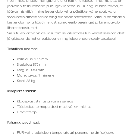
treenimise, ühtlasi mängib üliolulist rolli kiire taastumine, mistõttu on
jäävann taskukohane ja mugav lahendus. Uuringud kinnitavad, et
jäävannis viibiminine leevendab keha põletikke, vähendab valu,
soodustab ainevahetust ning alandab stressitaset. Samuti parandab
keskendumis- ja töövõimekust, stimuleerib vereringet ja kiirendavab
lihaste taastumist.
Siiski tuleb jäävannide kasutamisel alustades lühikestest sessioonidest
jälgides enda keha reaktsioone ning leida endale sobiv tasakaal.
Tehnilised andmed:
Välislaius: 1015 mm
Siselaius: 875 mm
Kõrgus: 1050 mm
Mahutavus: 1 inimene
Kaal: 65 kg
Komplekt sisaldab:
Klaasplastist musta värvi sisemus
Töödeldud termopuidust must välisviimistlus
Ümar trepp
Kohandatavad lisad:
PUR-vaht isolatsioon temperatuuri parema hoidmise jaoks