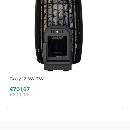
Cozy 12 SW-TW
E
€
701,67
€
€
870,00
€