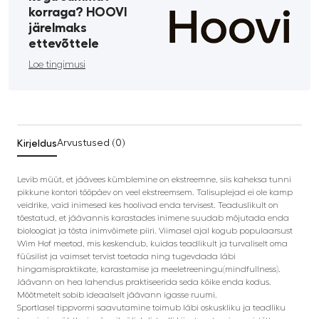
korraga? HOOVI
järelmaks
ettevõttele
Loe tingimusi
Kirjeldus
Arvustused (0)
Levib müüt, et jäävees kümblemine on ekstreemne, siis kaheksa tunni
pikkune kontori tööpäev on veel ekstreemsem. Talisuplejad ei ole kamp
veidrike, vaid inimesed kes hoolivad enda tervisest. Teaduslikult on
tõestatud, et jäävannis karastades inimene suudab mõjutada enda
bioloogiat ja tõsta inimvõimete piiri. Viimasel ajal kogub populaarsust
Wim Hof meetod, mis keskendub, kuidas teadlikult ja turvaliselt oma
füüsilist ja vaimset tervist toetada ning tugevdada läbi
hingamispraktikate, karastamise ja meeletreeningu(mindfullness).
Jäävann on hea lahendus praktiseerida seda kõike enda kodus.
Mõõtmetelt sobib ideaalselt jäävann igasse ruumi.
Sportlasel tippvormi saavutamine toimub läbi oskuskliku ja teadliku