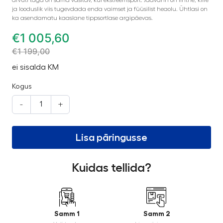
ja looduslik viis tugevdada enda vaimset ja füüsilist heaolu. Ühtlasi on
ka asendamatu kaaslane tippsortlase argipäevas.
€
1 005,60
€
1 199,00
ei sisalda KM
Kogus
-
+
Lisa päringusse
Kuidas tellida?
Samm 1
Samm 2