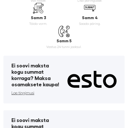
Vali toode.
Lisa päringusse.
Samm 3
Samm 4
Täida vorm.
Saada päring.
Samm 5
Vastus 24 tunni jooksul.
Ei soovi maksta
kogu summat
korraga? Maksa
osamaksete kaupa!
Loe tingimusi
Ei soovi maksta
kogu summat