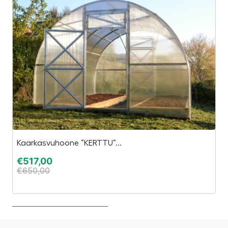
Ta
Kaarkasvuhoone ”KERTTU”...
El
€
517,00
€
650,00
€
€