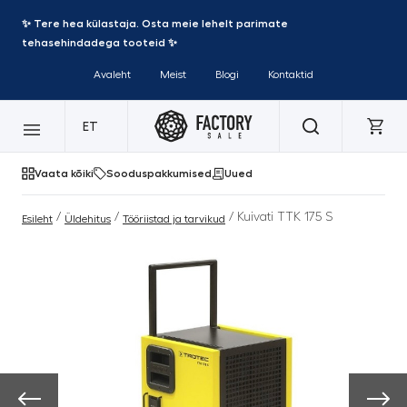
✨ Tere hea külastaja. Osta meie lehelt parimate
tehasehindadega tooteid ✨
Avaleht
Meist
Blogi
Kontaktid
ET
Vaata kõiki
Sooduspakkumised
Uued
/
/
/ Kuivati ​​TTK 175 S
Esileht
Üldehitus
Tööriistad ja tarvikud