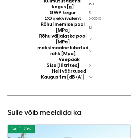
Külmutusagensi
150
kogus [g]
GWP tegur
3
CO
ekvivalent
0,00045
2
Rõhu imemise pool
1.1
[MPa]
Rõhu väljalaske pool
3.1
[MPa]
maksimaalne lubatud
3.1
rõhk [Mpa]
Veepaak
Sisu [liitrites]
6
Heli väärtused
Kaugus 1 m [dB (A)]
52
Sulle võib meeldida ka
SALE -20%
S