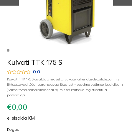
Kuivati ​​TTK 175 S
0.0
Kuivati TTK 175 S avaldab muljet arvukate lahendusdetailidega, mis
lihtsustavad tööd, parandavad jõudlust – seadme optimeeritud disain
(Saksa tööstusdisainilahendus), mis on kaitstud registreeritud
patendiga.
€
0,00
ei sisalda KM
Kogus