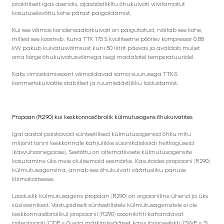
praktiliselt igas asendis, ajasäästlikltu õhukuivati ​​viivitamatut
kasutuselevõttu kohe pärast paigaldamist.
Kui see võimas kondensaatorkuivati ​​on paigutatud, näitab see kohe,
millest see koosneb. Kuna TTK 175 S kvaliteetne pöörlev kompressor 0,88
kW pakub kuivatusvõimsust kuni 50 liitrit päevas ja avaldab muljet
oma kõrge õhukuivatusvõimega isegi madalatel temperatuuridel.
Kaks virnastamissoont võimaldavad sama suurusega TTK-S
kommertskuivatite stabiilset ja ruumisäästlikku ladustamist.
Propaan (R290) kui keskkonnasõbralik külmutusagens õhukuivatites
Igal aastal paiskavad sünteetilised külmutusagensid õhku mitu
miljonit tonni keskkonnale kahjulikke süsinikdioksiidi heitkoguseid
(kasvuhoonegaase). Seetõttu on alternatiivsete külmutusagensite
kasutamine üks meie olulisemaid eesmärke. Kasutades propaani (R290)
külmutusagensina, annab see õhukuivati ​​väärtusliku panuse
kliimakaitsesse.
Looduslik külmutusagens propaan (R290) on orgaaniline ühend ja üks
süsivesinikest. Vastupidiselt sünteetilistele külmutusagensitele ei ole
keskkonnasõbralikul propaanil (R290) osoonikihti kahandavat
potentsiaali (ODP = 0) ega märkimisväärset kasvuhooneefekti (GWP = 3).