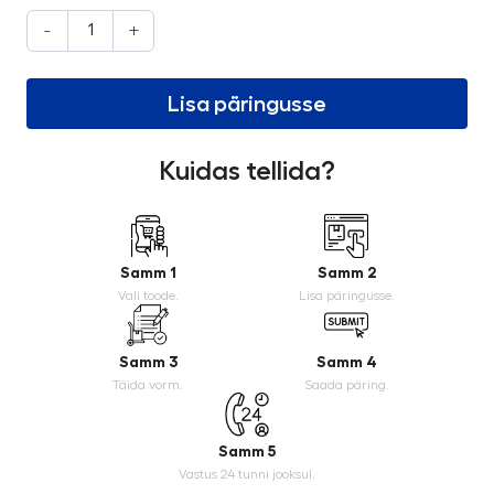
-
+
Lisa päringusse
Kuidas tellida?
Samm 1
Samm 2
Vali toode.
Lisa päringusse.
Samm 3
Samm 4
Täida vorm.
Saada päring.
Samm 5
Vastus 24 tunni jooksul.