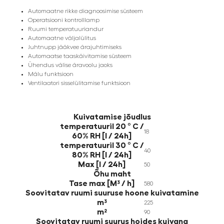
Automaatne rikke diagnoosimise süsteem
Operatsiooni kontrolllamp
Ruumi temperatuuriandur
Automaatne väljalülitus
Juhtnupp jääkvee ärajuhtimiseks
Automaatse taaskäivitamise süsteem
Ühendus välise äravoolu jaoks
Mälu funktsioon
Ventilaatori sisselülitamise funktsioon
Kuivatamise jõudlus
temperatuuril 20 ° C /
18
60% RH [l / 24h]
temperatuuril 30 ° C /
40
80% RH [l / 24h]
Max [l / 24h]
50
Õhu maht
Tase max [M³ / h]
580
Soovitatav ruumi suuruse hoone kuivatamine
m³
225
m²
90
Soovitatav ruumi suurus hoides kuivana