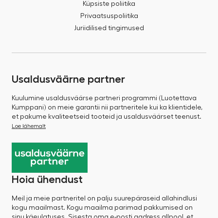
Küpsiste poliitika
Privaatsuspoliitika
Juriidilised tingimused
Usaldusväärne partner
Kuulumine usaldusväärse partneri programmi (Luotettava
Kumppani) on meie garantii nii partneritele kui ka klientidele,
et pakume kvaliteetseid tooteid ja usaldusväärset teenust.
Loe lähemalt
Hoia ühendust
Meil ja meie partneritel on palju suurepäraseid allahindlusi
kogu maailmast. Kogu maailma parimad pakkumised on
sinu käeulatuses. Sisesta oma e-posti aadress allpool, et