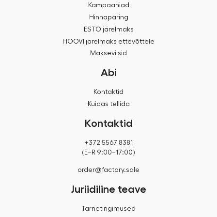
Kampaaniad
Hinnapäring
ESTO järelmaks
HOOVI järelmaks ettevõttele
Makseviisid
Abi
Kontaktid
Kuidas tellida
Kontaktid
+372 5567 8381
(E–R 9:00–17:00)
order@factory.sale
Juriidiline teave
Tarnetingimused