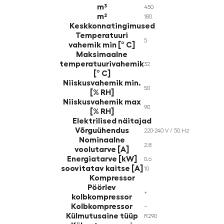
m³
450
m²
180
Keskkonnatingimused
Temperatuuri
5
vahemik min [° C]
Maksimaalne
temperatuurivahemik
32
[° C]
Niiskusvahemik min.
50
[% RH]
Niiskusvahemik max
90
[% RH]
Elektrilised näitajad
Võrguühendus
220-240 V / 50 Hz
Nominaalne
2.8
voolutarve [A]
Energiatarve [kW]
0.6
soovitatav kaitse [A]
10
Kompressor
Pöörlev
+
kolbkompressor
Kolbkompressor
–
Külmutusaine tüüp
R290