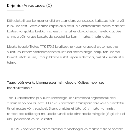
Kirjeldus
Arvustused (0)
Kõik elektrilised komponendid on standardvarustuses kaitstud tolmu või
niiskuse eest. Spetsiaalne kapseldus pakub elektroonikale maksimaalset
kaitset kahjuliku keskkonna eest, mis lühendavad seadme eluiga. See
annab võimaluse kasutada seadet ka karmimates tingimustes.
Lisaks tagab Trotec TTK 175 S kvaliteetne kuuma gaasi automaatne
sulatussüsteem võrreldes teiste sulatussüsteemidega palju tõhusama
kuivatustõhususe, ilma pikkade sulatuspausidetada, millal kuivatust ei
toimu!
Tugev pöörleva kolbkompressori tehnoloogia jõulises mobiilses
konstruktsioonis
Tänu käepideme ja suurte ratastega käruversiooni ergonoomilisele
disainile on õhukuivati TTK 175 S hõlpsasti transporditav ka ehitusplatsi
tingimustes või treppidel. Siseruumides ei jäta värvimata kummist
rattad parketile ega muudele tundlikele pindadele mingeid jälgi, ehk ei
riku põrandat või selle katet.
TTK 175 S pöörleva kolbkompressori tehnoloogia võimaldab transportida