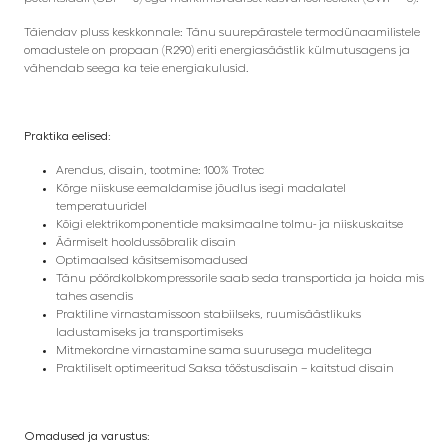
Täiendav pluss keskkonnale: Tänu suurepärastele termodünaamilistele
omadustele on propaan (R290) eriti energiasäästlik külmutusagens ja
vähendab seega ka teie energiakulusid.
Praktika eelised:
Arendus, disain, tootmine: 100% Trotec
Kõrge niiskuse eemaldamise jõudlus isegi madalatel
temperatuuridel
Kõigi elektrikomponentide maksimaalne tolmu- ja niiskuskaitse
Äärmiselt hooldussõbralik disain
Optimaalsed käsitsemisomadused
Tänu pöördkolbkompressorile saab seda transportida ja hoida mis
tahes asendis
Praktiline virnastamissoon stabiilseks, ruumisäästlikuks
ladustamiseks ja transportimiseks
Mitmekordne virnastamine sama suurusega mudelitega
Praktiliselt optimeeritud Saksa tööstusdisain – kaitstud disain
Omadused ja varustus: