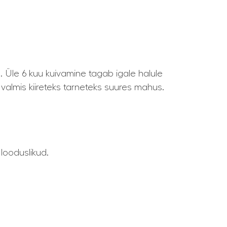
. Üle 6 kuu kuivamine tagab igale halule
 valmis kiireteks tarneteks suures mahus.
looduslikud.