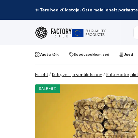
✨ Tere hea külastaja. Osta meie lehelt parima
Vaata kõiki
Sooduspakkumised
Uued
/
/
Esileht
Küte, vesi ja ventilatsioon
Küttematerjalid
SALE -6%