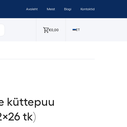
Avaleht
Meist
Blogi
Kontaktid
€
0,00
ET
e küttepuu
×26 tk)