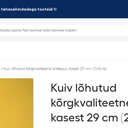
te tehasehindadega tooteid ✨
/ Kuiv lõhutud kõrgkvaliteetne küttepuu kasest 29 cm (2×26 tk)
Kuiv lõhutud
kõrgkvaliteetn
kasest 29 cm (2