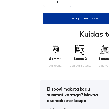
-
+
Lisa päringusse
Kuidas t
Samm 1
Samm 2
Samm
Vali toode.
Lisa päringusse.
Täida vo
Ei soovi maksta kogu
summat korraga? Maksa
osamaksete kaupa!
Loe tingimusi