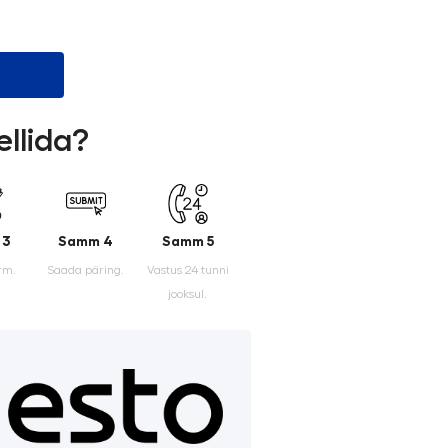
ellida?
 3
Samm 4
Samm 5
rm.
Saada päring.
Vastus 24 tunni
jooksul.