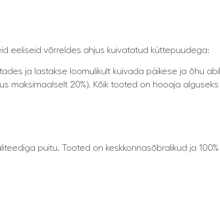
id eeliseid võrreldes ahjus kuivatatud küttepuudega:
ades ja lastakse loomulikult kuivada päikese ja õhu abil
saldus maksimaalselt 20%). Kõik tooted on hooaja alguseks
liteediga puitu. Tooted on keskkonnasõbralikud ja 100% 