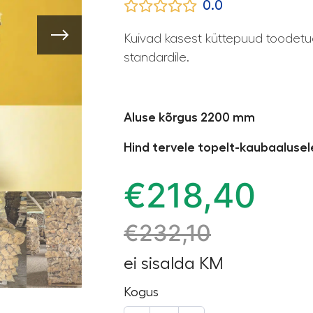
0.0
Kuivad kasest küttepuud toodetu
standardile.
Aluse kõrgus 2200 mm
Hind tervele topelt-kaubaalusele 
€
218,40
€
232,10
ei sisalda KM
Kogus