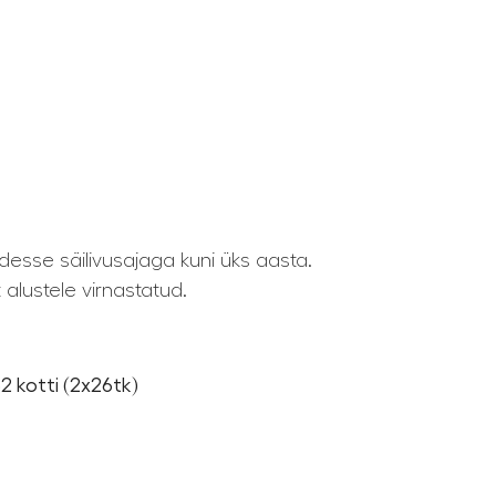
esse säilivusajaga kuni üks aasta.
alustele virnastatud.
52 kotti (2x26tk)