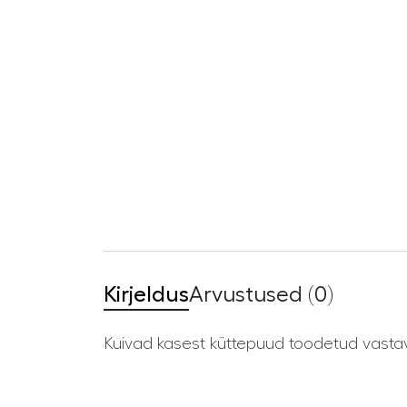
Kirjeldus
Arvustused (0)
Kuivad kasest küttepuud toodetud vastava