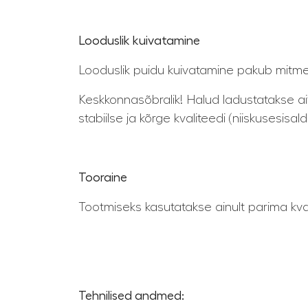
Looduslik kuivatamine
Looduslik puidu kuivatamine pakub mitme
Keskkonnasõbralik! Halud ladustatakse ait
stabiilse ja kõrge kvaliteedi (niiskusesi
Tooraine
Tootmiseks kasutatakse ainult parima kva
Tehnilised andmed: