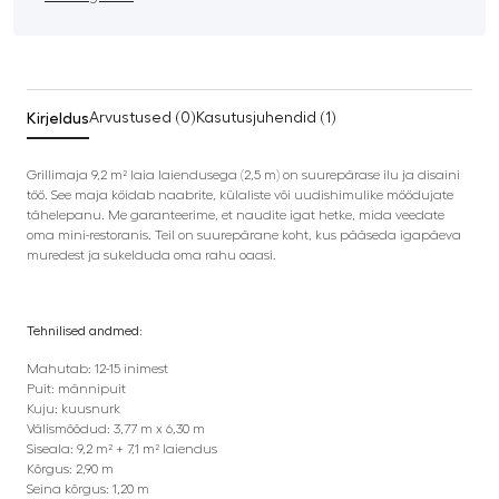
Kirjeldus
Arvustused (0)
Kasutusjuhendid (1)
Grillimaja 9,2 m² laia laiendusega (2,5 m) on suurepärase ilu ja disaini
töö. See maja köidab naabrite, külaliste või uudishimulike möödujate
tähelepanu. Me garanteerime, et naudite igat hetke, mida veedate
oma mini-restoranis. Teil on suurepärane koht, kus pääseda igapäeva
muredest ja sukelduda oma rahu oaasi.
Tehnilised andmed:
Mahutab: 12-15 inimest
Puit: männipuit
Kuju: kuusnurk
Välismõõdud: 3,77 m x 6,30 m
Siseala: 9,2 m² + 7,1 m² laiendus
Kõrgus: 2,90 m
Seina kõrgus: 1,20 m