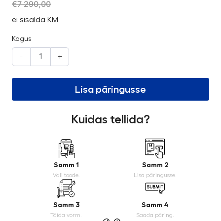
€
7 290,00
ei sisalda KM
Kogus
-
+
Lisa päringusse
Kuidas tellida?
Samm 1
Samm 2
Vali toode.
Lisa päringusse.
Samm 3
Samm 4
Täida vorm.
Saada päring.