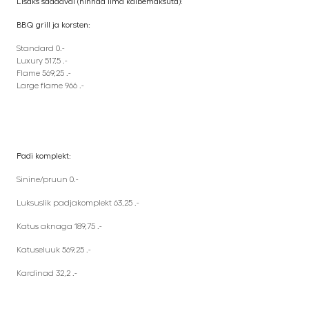
Lisaks saadaval (hinnad ilma käibemaksuta):
BBQ grill ja korsten:
Standard 0.-
Luxury 517,5 .-
Flame 569,25 .-
Large flame 966 .-
Padi komplekt:
Sinine/pruun 0.-
Luksuslik padjakomplekt 63,25 .-
Katus aknaga 189,75 .-
Katuseluuk 569,25 .-
Kardinad 32,2 .-