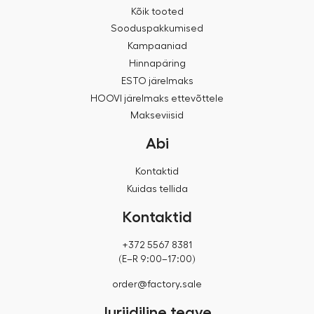
Kõik tooted
Sooduspakkumised
Kampaaniad
Hinnapäring
ESTO järelmaks
HOOVI järelmaks ettevõttele
Makseviisid
Abi
Kontaktid
Kuidas tellida
Kontaktid
+372 5567 8381
(E–R 9:00–17:00)
order@factory.sale
Juriidiline teave