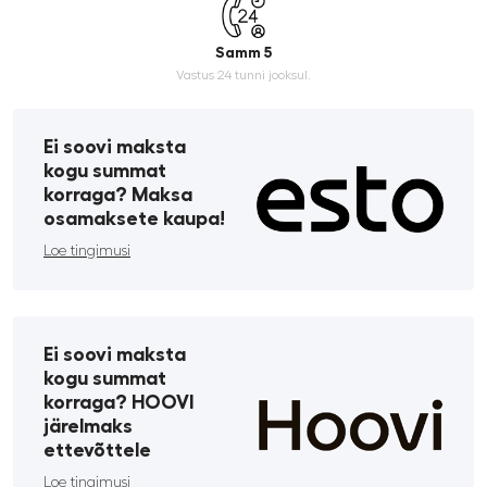
Samm 5
Vastus 24 tunni jooksul.
Ei soovi maksta
kogu summat
korraga? Maksa
osamaksete kaupa!
Loe tingimusi
Ei soovi maksta
kogu summat
korraga? HOOVI
järelmaks
ettevõttele
Loe tingimusi