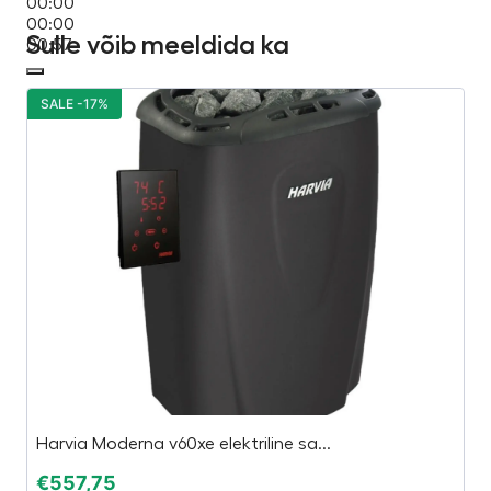
00:00
00:00
Sulle võib meeldida ka
00:57
SALE -17%
S
Harvia Moderna v60xe elektriline sa...
L
€
557,75
€