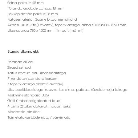
Seina paksus: 45 mm
Põrandalaudade paksus: 18 mm
Lakkeplaatide paksus: 18 mm
Katusematerjal: Soome bituumen sindlid
Aknasuurus: 3 tk (1 avatav), topeltklaasiga, akna suurus 880 x 510 mm
Ukse suurus: 780 x 1500 mm, liimpuit (männi)
Standardkomplekt:
Põrandalauad
Sirged seinad
Katus kaetud bituumensindlitega
Pikendatav standard korsten
3 topeltklaasiga akent (1 avatav)
Uks topeltklaasidega kuusnurkse akna, puidust käepideme ja lukuga
Keskmine standard BBQ
Grilli ümber paigaldatud laud
4 pinki (2 pikendatavat magamiseks)
Madratsid pinkidel
Toimetatakse töötlemata / värvimata