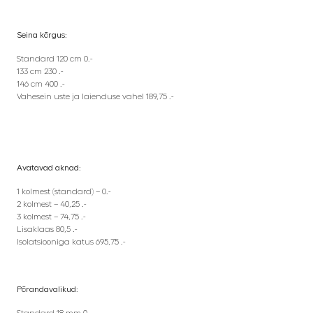
Seina kõrgus:
Standard 120 cm 0.-
133 cm 230 .-
146 cm 400 .-
Vahesein uste ja laienduse vahel 189,75 .-
Avatavad aknad:
1 kolmest (standard) – 0.-
2 kolmest – 40,25 .-
3 kolmest – 74,75 .-
Lisaklaas 80,5 .-
Isolatsiooniga katus 695,75 .-
Põrandavalikud:
Standard 18 mm 0.-