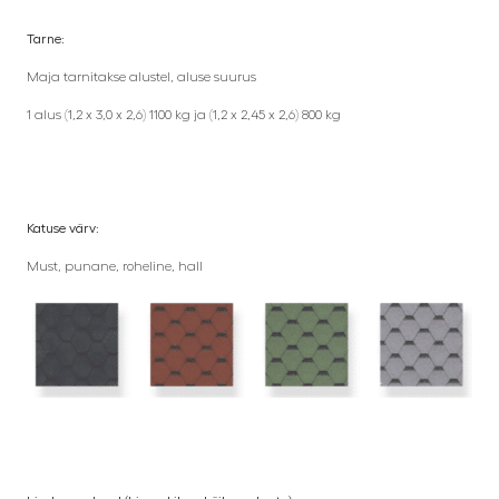
Tarne:
Maja tarnitakse alustel, aluse suurus
1 alus (1,2 x 3,0 x 2,6) 1100 kg ja (1,2 x 2,45 x 2,6) 800 kg
Katuse värv:
Must, punane, roheline, hall