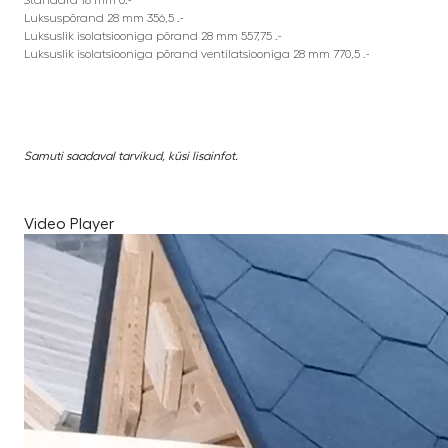
Luksuspõrand 28 mm 356,5 .-
Luksuslik isolatsiooniga põrand 28 mm 557,75 .-
Luksuslik isolatsiooniga põrand ventilatsiooniga 28 mm 770,5 .-
Samuti saadaval tarvikud, küsi lisainfot.
Video Player