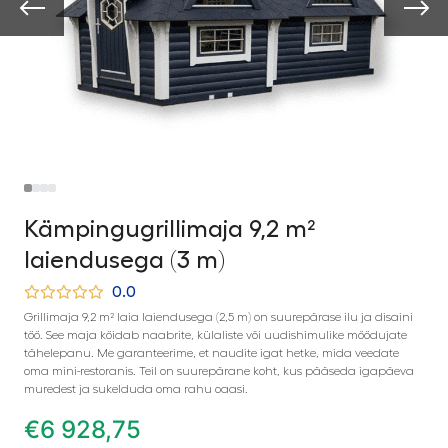
Kämpingugrillimaja 9,2 m²
laiendusega (3 m)
0.0
Grillimaja 9,2 m² laia laiendusega (2,5 m) on suurepärase ilu ja disaini
töö. See maja köidab naabrite, külaliste või uudishimulike möödujate
tähelepanu. Me garanteerime, et naudite igat hetke, mida veedate
oma mini-restoranis. Teil on suurepärane koht, kus pääseda igapäeva
muredest ja sukelduda oma rahu oaasi.
€
6 928,75