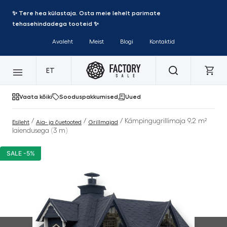
✨ Tere hea külastaja. Osta meie lehelt parimate
tehasehindadega tooteid ✨
Avaleht
Meist
Blogi
Kontaktid
ET
Vaata kõiki
Sooduspakkumised
Uued
/
/
/ Kämpingugrillimaja 9,2 m²
Esileht
Aia- ja õuetooted
Grillmajad
laiendusega (3 m)
SALE -5%