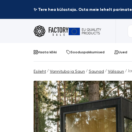
✨ Tere hea külastaja. Osta meie lehelt parima
Vaata kõiki
Sooduspakkumised
Uued
/
/
/
/ Jo
Esileht
Vannituba ja Saun
Saunad
Välisaun