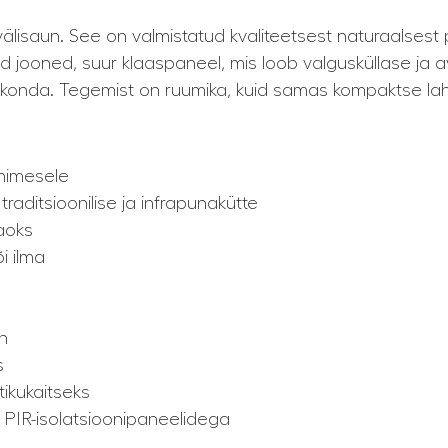
lisaun. See on valmistatud kvaliteetsest naturaalsest p
ooned, suur klaaspaneel, mis loob valgusküllase ja ava
keskkonda. Tegemist on ruumika, kuid samas kompaktse l
nimesele
aditsioonilise ja infrapunakütte
aoks
i ilma
n
s
ikukaitseks
a PIR-isolatsioonipaneelidega