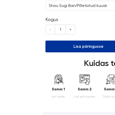
Kogus
-
+
Lisa päringusse
Kuidas t
Samm 1
Samm 2
Samm
Vali toode.
Lisa päringusse.
Täida vo