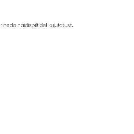
ineda näidispiltidel kujutatust.