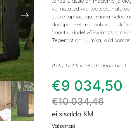
Jonas Classic on moderne ja ele
valmistatud kvaliteetsest naturaal
suure täpsusega. Sauna iseloom
klaaspaneel, mis loob valguskülla
ilmastikukindel välisviimistlus, mi
Tegemist on ruumika, kuid sama
Antud lahti võetud sauna hind
€
9 034,50
€
10 034,46
ei sisalda KM
Väliseinad