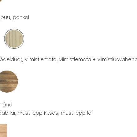
gipuu, pähkel
töödeldud), viimistlemata, viimistlemata + viimistlusvahen
omänd
ab lai, must lepp kitsas, must lepp lai