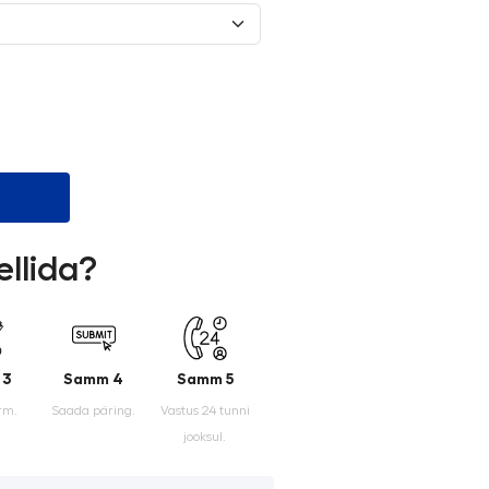
ellida?
 3
Samm 4
Samm 5
rm.
Saada päring.
Vastus 24 tunni
jooksul.