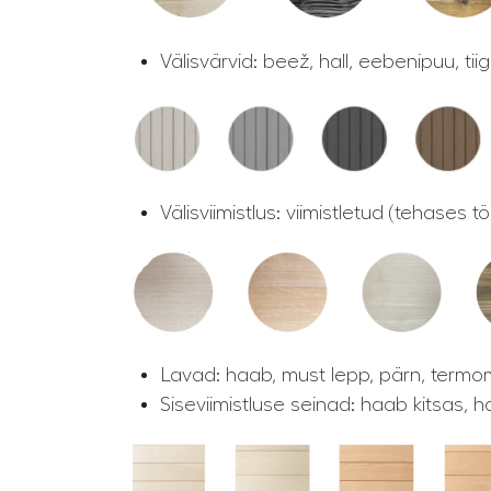
Välisvärvid: beež, hall, eebenipuu, tii
Välisviimistlus: viimistletud (tehases 
Lavad: haab, must lepp, pärn, term
Siseviimistluse seinad: haab kitsas, ha