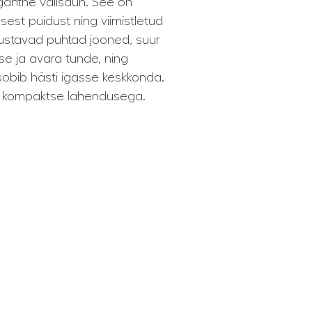
gantne välisaun. See on
sest puidust ning viimistletud
ustavad puhtad jooned, suur
se ja avara tunde, ning
s sobib hästi igasse keskkonda.
s kompaktse lahendusega.