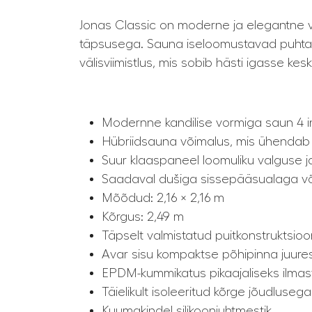
Jonas Classic on moderne ja elegantne vä
täpsusega. Sauna iseloomustavad puhtad j
välisviimistlus, mis sobib hästi igasse 
Modernne kandilise vormiga saun 4 i
Hübriidsauna võimalus, mis ühendab tr
Suur klaaspaneel loomuliku valguse j
Saadaval dušiga sissepääsualaga võ
Mõõdud: 2,16 × 2,16 m
Kõrgus: 2,49 m
Täpselt valmistatud puitkonstruktsioo
Avar sisu kompaktse põhipinna juure
EPDM-kummikatus pikaajaliseks ilmast
Täielikult isoleeritud kõrge jõudluseg
Kuumakindel silikoonjuhtmestik