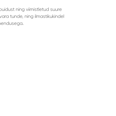
uidust ning viimistletud suure
ra tunde, ning ilmastikukindel
ahendusega.