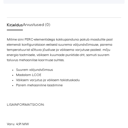
Kirjeldus
Arvustused (0)
Mitme siini PERC-elementidega kokkupanduna pakub moodulite pool
elemendi konfiguratsioon eeliseid suurema väljundvõimsuse, parema
temperatuurist sõltuva jõudluse ja väiksema varjutuse poolest. mõju
energia tootmisele, väiksem kuumade punktide oht, samuti suurem
taluvus mehaanilise koormuse suhtes.
Suurem väljundvõimsus
Madalam LCOE
Väiksem varjutus ja väiksem takistuskadu
Parem mehaaniline laadimine
LISAINFORMATSIOON:
Varu: 4,91 MW