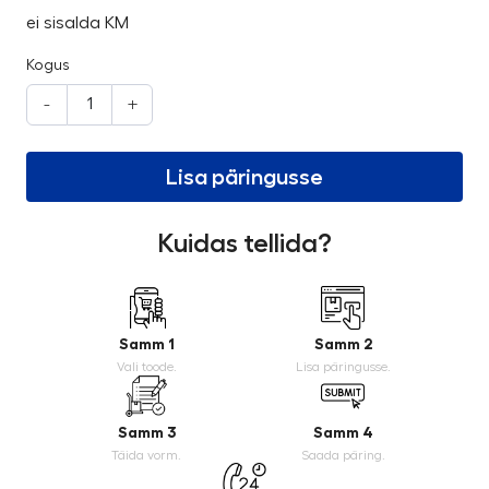
ei sisalda KM
Kogus
-
+
Lisa päringusse
Kuidas tellida?
Samm 1
Samm 2
Vali toode.
Lisa päringusse.
Samm 3
Samm 4
Täida vorm.
Saada päring.