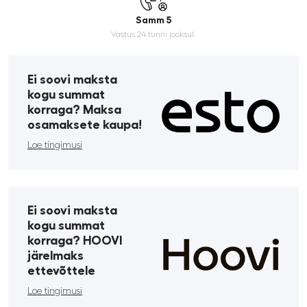
Samm 5
Vastus 24 tunni jooksul.
Ei soovi maksta
kogu summat
korraga? Maksa
osamaksete kaupa!
Loe tingimusi
Ei soovi maksta
kogu summat
korraga? HOOVI
järelmaks
ettevõttele
Loe tingimusi