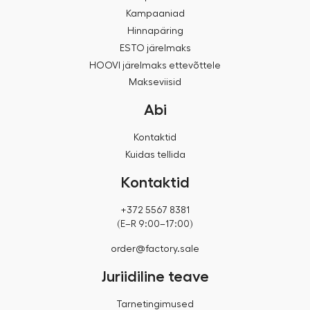
Kampaaniad
Hinnapäring
ESTO järelmaks
HOOVI järelmaks ettevõttele
Makseviisid
Abi
Kontaktid
Kuidas tellida
Kontaktid
+372 5567 8381
(E–R 9:00–17:00)
order@factory.sale
Juriidiline teave
Tarnetingimused