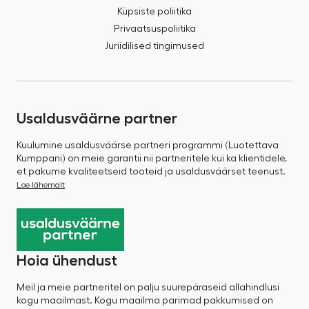
Küpsiste poliitika
Privaatsuspoliitika
Juriidilised tingimused
Usaldusväärne partner
Kuulumine usaldusväärse partneri programmi (Luotettava
Kumppani) on meie garantii nii partneritele kui ka klientidele,
et pakume kvaliteetseid tooteid ja usaldusväärset teenust.
Loe lähemalt
Hoia ühendust
Meil ja meie partneritel on palju suurepäraseid allahindlusi
kogu maailmast. Kogu maailma parimad pakkumised on