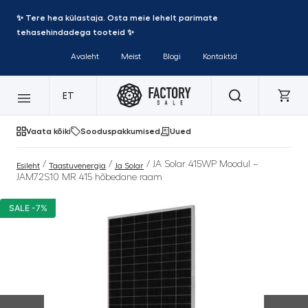
✨ Tere hea külastaja. Osta meie lehelt parimate
tehasehindadega tooteid ✨
Avaleht
Meist
Blogi
Kontaktid
ET
Vaata kõiki
Sooduspakkumised
Uued
/
/
/ JA Solar 415WP Moodul –
Esileht
Taastuvenergia
Ja Solar
JAM72S10 MR 415 hõbedane raam
SALE -7%