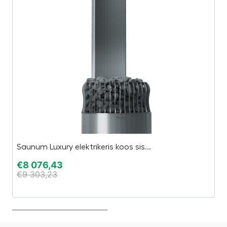
Ta
Saunum Luxury elektrikeris koos sis...
El
€
8 076,43
€
9 303,23
€
€