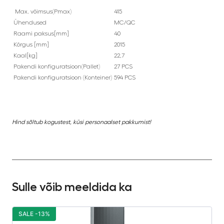
Max. võimsus(Pmax)
415
Ühendused
MC/QC
Raami paksus[mm]
40
Kõrgus [mm]
2015
Kaal[kg]
22,7
Pakendi konfiguratsioon(Pallet)
27 PCS
Pakendi konfiguratsioon (Konteiner)
594 PCS
Hind sõltub kogustest, küsi personaalset pakkumist!
Sulle võib meeldida ka
SALE -13%
S