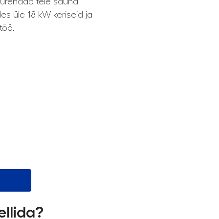
urendab teie sauna
es üle 18 kW keriseid ja
töö.
ellida?