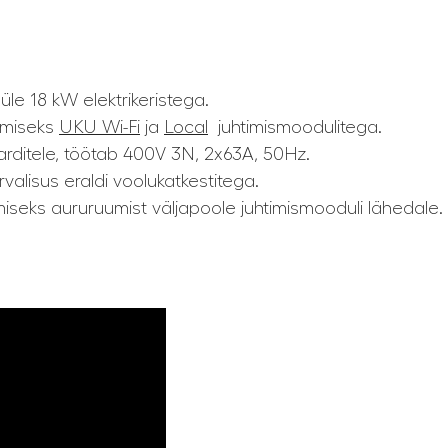
le 18 kW elektrikeristega.
amiseks
UKU Wi-Fi
ja
Local
juhtimismoodulitega.
ndarditele, töötab 400V 3N, 2x63A, 50Hz.
alisus eraldi voolukatkestitega.
seks aururuumist väljapoole juhtimismooduli lähedale.