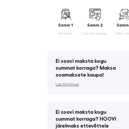
Samm 1
Samm 2
Samm
Vali toode.
Lisa päringusse.
Täida vo
Ei soovi maksta kogu
summat korraga? Maksa
osamaksete kaupa!
Loe tingimusi
Ei soovi maksta kogu
summat korraga? HOOVI
järelmaks ettevõttele