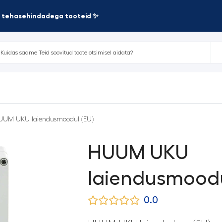
te tehasehindadega tooteid ✨
UUM UKU laiendusmoodul (EU)
HUUM UKU
laiendusmoodu
0.0