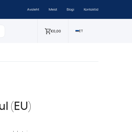
Avaleht
Meist
Blogi
Kontaktid
€
0,00
ET
l (EU)