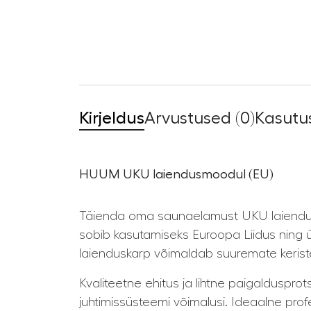
Kirjeldus
Arvustused (0)
Kasutus
HUUM UKU laiendusmoodul (EU)
Täienda oma saunaelamust UKU laiendusk
sobib kasutamiseks Euroopa Liidus ning ü
laienduskarp võimaldab suuremate keriste 
Kvaliteetne ehitus ja lihtne paigaldusp
juhtimissüsteemi võimalusi. Ideaalne pro