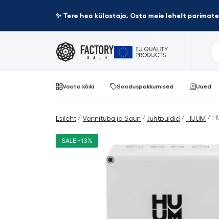
✨ Tere hea külastaja. Osta meie lehelt parima
Vaata kõiki
Sooduspakkumised
Uued
/
/
/
/ H
Esileht
Vannituba ja Saun
Juhtpuldid
HUUM
SALE -13%