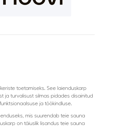
eriste toetamiseks. See laienduskarp
 ja turvalisust silmas pidades disainitud
funktsionaalsuse ja töökindluse.
ahenduseks, mis suurendab teie sauna
skarp on täiuslik lisandus teie sauna