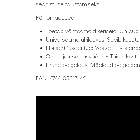
seadistuse täiustamiseks.
Põhiomadused:
Toetab võimsamaid keriseid: Ühildub ü
Universaalne ühilduvus: Sobib kasut
EL-i sertifitseeritud: Vastab EL-i sta
Ohutu ja usaldusväärne: Täiendav turv
Lihtne paigaldus: Mõeldud paigaldami
EAN: 4744103013142