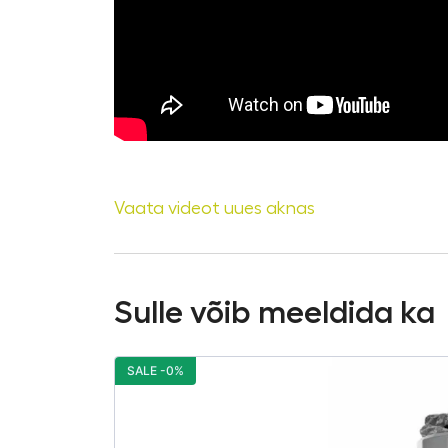
Vaata videot uues aknas
Sulle võib meeldida ka
SALE -0%