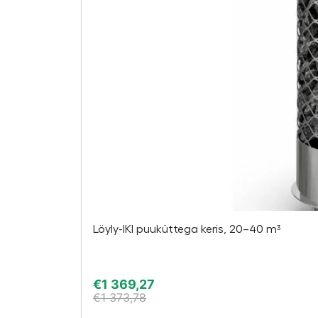
Löyly-IKI puuküttega keris, 20–40 m³
€
1 369,27
€
1 373,78