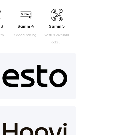
 3
Samm 4
Samm 5
rm.
Saada päring.
Vastus 24 tunni
jooksul.