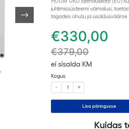
HUUM UKU laienduskarp (EU) su
juhtimissüsteemi võimalusi, toetad
tagades ohutu ja usaldusväärse 
€
330,00
€
379,00
ei sisalda KM
Kogus
-
+
Lisa päringusse
Kuidas t