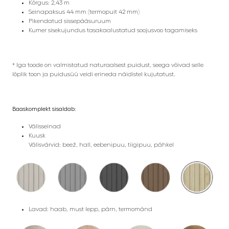
Kõrgus: 2,43 m
Seinapaksus 44 mm (termopuit 42 mm)
Pikendatud sissepääsuruum
Kumer sisekujundus tasakaalustatud soojusvoo tagamiseks
* Iga toode on valmistatud naturaalsest puidust, seega võivad selle
lõplik toon ja puidusüü veidi erineda näidistel kujutatust.
Baaskomplekt sisaldab:
Välisseinad
Kuusk
Välisvärvid: beež, hall, eebenipuu, tiigipuu, pähkel
Lavad: haab, must lepp, pärn, termomänd