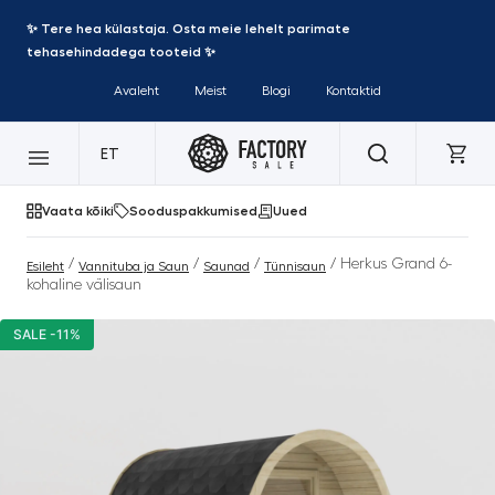
✨ Tere hea külastaja. Osta meie lehelt parimate
tehasehindadega tooteid ✨
Avaleht
Meist
Blogi
Kontaktid
ET
Vaata kõiki
Sooduspakkumised
Uued
/
/
/
/ Herkus Grand 6-
Esileht
Vannituba ja Saun
Saunad
Tünnisaun
kohaline välisaun
SALE -11%