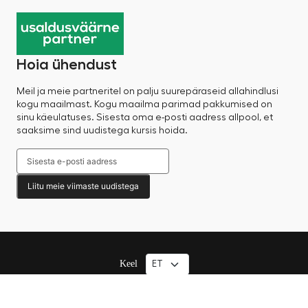
Hoia ühendust
Meil ja meie partneritel on palju suurepäraseid allahindlusi
kogu maailmast. Kogu maailma parimad pakkumised on
sinu käeulatuses. Sisesta oma e-posti aadress allpool, et
saaksime sind uudistega kursis hoida.
Liitu meie viimaste uudistega
Keel
© 2025 Factory Sale – Kõik õigused kaitstud