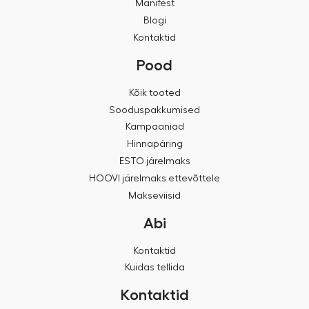
Manifest
Blogi
Kontaktid
Pood
Kõik tooted
Sooduspakkumised
Kampaaniad
Hinnapäring
ESTO järelmaks
HOOVI järelmaks ettevõttele
Makseviisid
Abi
Kontaktid
Kuidas tellida
Kontaktid