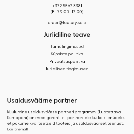
+372 5567 8381
(E–R 9:00–17:00)
order@factory.sale
Juriidiline teave
Tarnetingimused
Küpsiste poliitika
Privaatsuspoliitika
Juriidilised tingimused
Usaldusväärne partner
Kuulumine usaldusväärse partneri programmi (Luotettava
Kumppani) on meie garantii nii partneritele kui ka klientidele,
et pakume kvaliteetseid tooteid ja usaldusväärset teenust.
Loe lähemalt