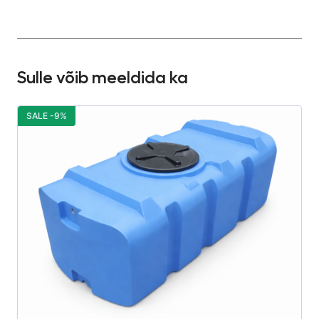
Sulle võib meeldida ka
SALE -9%
S