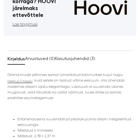
korraga? HOOVI
järelmaks
ettevõttele
Loe tingimusi
Kirjeldus
Arvustused (0)
Kasutusjuhendid (3)
Grand-mudel põhineb samal ümardatud kolmnurksel kujul nagu
, kuid sellele on lisatud väline eesruum, mis ühendab
Herkus Classic
modernse disaini ajatu elegantsiga. Lisaruum ei suurenda üksnes
mugavust, vaid täiustab ka üldist välimust, luues stiilse ja samas
praktilise saunakogemuse.
Erilahendusena suurendatud pisarakujuline disain integreeritud
eesruumiga
Mõeldud 6 inimesele
Mõõdud: 2,78 × 2,37 m