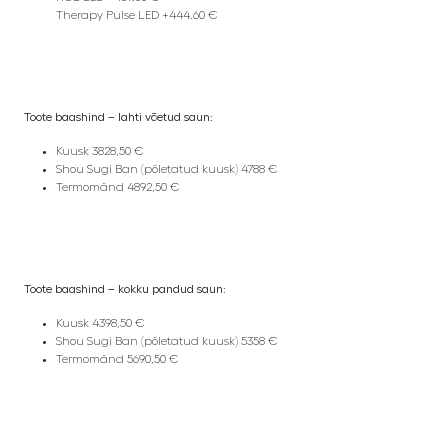
Therapy Pulse LED +444.60 €
Toote baashind – lahti võetud saun:
Kuusk 3828,50 €
Shou Sugi Ban (põletatud kuusk) 4788 €
Termomänd 4892,50 €
Toote baashind – kokku pandud saun:
Kuusk 4398,50 €
Shou Sugi Ban (põletatud kuusk) 5358 €
Termomänd 5690,50 €