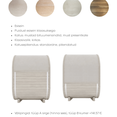
Esisein
Puidust esisein klaasuksega
Katus: mustad bituumensindlid, must presentkate
Klaasivalik: kirkas
Katusepikendus: standardne, pikendatud
Välipingid: tüüp A sirge (hinna sees), tüüp B kumer +141.57 €