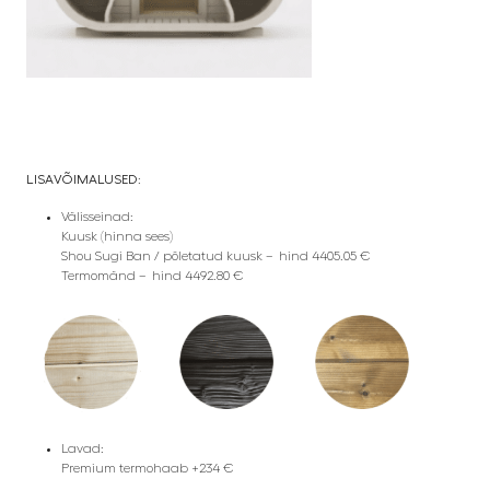
LISAVÕIMALUSED:
Välisseinad:
Kuusk (hinna sees)
Shou Sugi Ban / põletatud kuusk – hind 4405.05 €
Termomänd – hind 4492.80 €
Lavad:
Premium termohaab +234 €