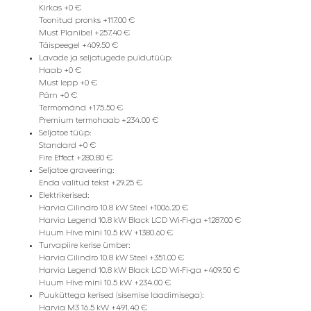
Kirkas +0 €
Toonitud pronks +117.00 €
Must Planibel +257.40 €
Täispeegel +409.50 €
Lavade ja seljatugede puidutüüp:
Haab +0 €
Must lepp +0 €
Pärn +0 €
Termomänd +175.50 €
Premium termohaab +234.00 €
Seljatoe tüüp:
Standard +0 €
Fire Effect +280.80 €
Seljatoe graveering:
Enda valitud tekst +29.25 €
Elektrikerised:
Harvia Cilindro 10.8 kW Steel +1006.20 €
Harvia Legend 10.8 kW Black LCD Wi-Fi-ga +1287.00 €
Huum Hive mini 10.5 kW +1380.60 €
Turvapiire kerise ümber:
Harvia Cilindro 10.8 kW Steel +351.00 €
Harvia Legend 10.8 kW Black LCD Wi-Fi-ga +409.50 €
Huum Hive mini 10.5 kW +234.00 €
Puuküttega kerised (sisemise laadimisega):
Harvia M3 16.5 kW +491.40 €