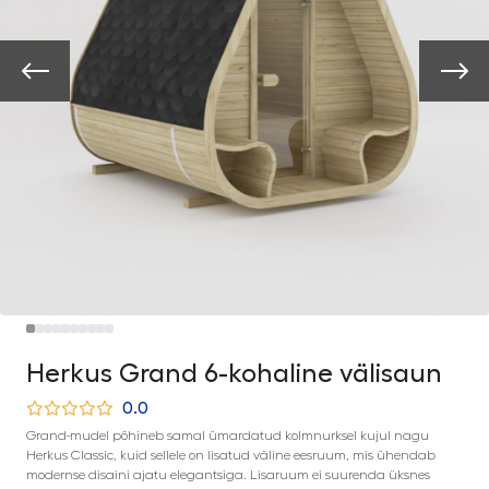
Herkus Grand 6-kohaline välisaun
0.0
Grand-mudel põhineb samal ümardatud kolmnurksel kujul nagu
Herkus Classic, kuid sellele on lisatud väline eesruum, mis ühendab
modernse disaini ajatu elegantsiga. Lisaruum ei suurenda üksnes