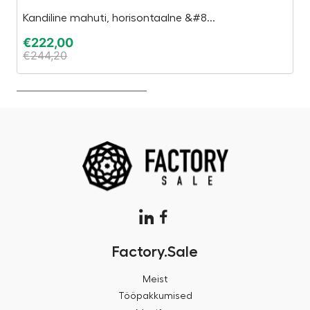
Kandiline mahuti, horisontaalne &#8...
Mo
€
222,00
€
€
244,20
€
Factory.Sale
Meist
Tööpakkumised