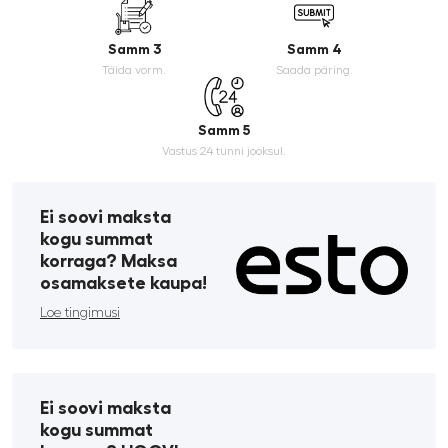
Samm 3
Samm 4
Täida vorm.
Saada päring.
Samm 5
Vastus 24 tunni jooksul.
Ei soovi maksta
kogu summat
korraga? Maksa
osamaksete kaupa!
Loe tingimusi
Ei soovi maksta
kogu summat