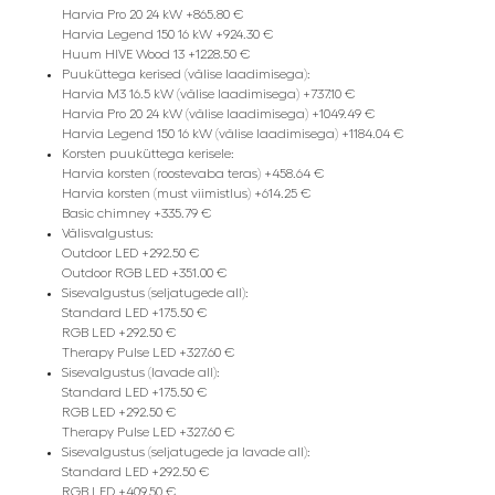
Harvia Pro 20 24 kW +865.80 €
Harvia Legend 150 16 kW +924.30 €
Huum HIVE Wood 13 +1228.50 €
Puuküttega kerised (välise laadimisega):
Harvia M3 16.5 kW (välise laadimisega) +737.10 €
Harvia Pro 20 24 kW (välise laadimisega) +1049.49 €
Harvia Legend 150 16 kW (välise laadimisega) +1184.04 €
Korsten puuküttega kerisele:
Harvia korsten (roostevaba teras) +458.64 €
Harvia korsten (must viimistlus) +614.25 €
Basic chimney +335.79 €
Välisvalgustus:
Outdoor LED +292.50 €
Outdoor RGB LED +351.00 €
Sisevalgustus (seljatugede all):
Standard LED +175.50 €
RGB LED +292.50 €
Therapy Pulse LED +327.60 €
Sisevalgustus (lavade all):
Standard LED +175.50 €
RGB LED +292.50 €
Therapy Pulse LED +327.60 €
Sisevalgustus (seljatugede ja lavade all):
Standard LED +292.50 €
RGB LED +409.50 €