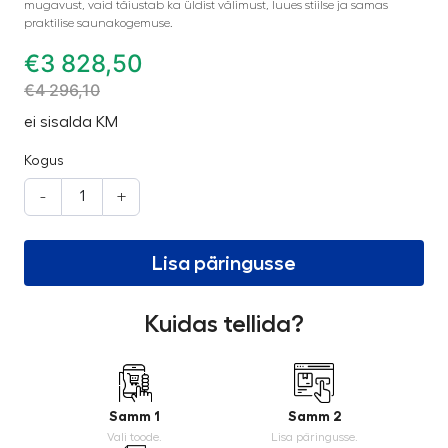
mugavust, vaid täiustab ka üldist välimust, luues stiilse ja samas
praktilise saunakogemuse.
€
3 828,50
€
4 296,10
ei sisalda KM
Kogus
-
+
Lisa päringusse
Kuidas tellida?
Samm 1
Samm 2
Vali toode.
Lisa päringusse.