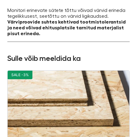
Monitori erinevate sätete tõttu võivad värvid erineda
tegelikkusest, seetõttu on värvid ligikaudsed.
Värviproovide suhtes kehtivad tootmistolerantsid
ja need võivad ehitusplatsile tarnitud materjalist
pisut erineda.
Sulle võib meeldida ka
SALE -3%
S