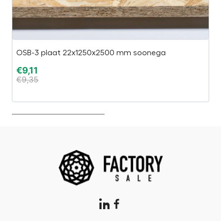
OSB-3 plaat 22x1250x2500 mm soonega
O
€
9,11
€
€
9,35
€