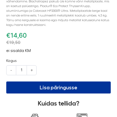
vähendamine. Blachotrapez pakub üle kümne värvi metallplaate, mis
on kaetud polüestriga, Pladur® Eco Protect ThyssenKrupp,
alumiiniumiga ja Colorcoat HP2000® Ultra. Metallplaatide kerge kaal
on nende eriline eelis. 1 ruutmeetrit metallplekki kaalub umbes. 4,5 kg.
Tänu oma kergusele ei koorma ega mõjuta metallist katusealune katus
kogu hoone konstruktsiooni.
€
14,60
€
19,50
ei sisalda KM
Kogus
-
+
Lisa päringusse
Kuidas tellida?