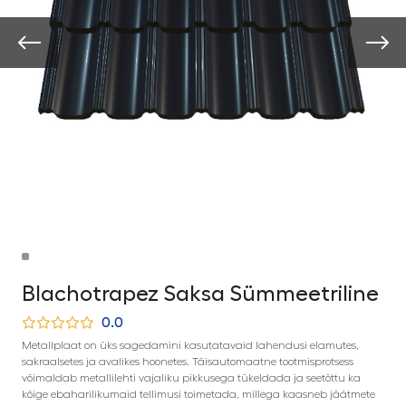
Blachotrapez Saksa Sümmeetriline
0.0
Metallplaat on üks sagedamini kasutatavaid lahendusi elamutes,
sakraalsetes ja avalikes hoonetes. Täisautomaatne tootmisprotsess
võimaldab metallilehti vajaliku pikkusega tükeldada ja seetõttu ka
kõige ebaharilikumaid tellimusi toimetada, millega kaasneb jäätmete