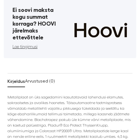
Ei soovi maksta
kogu summat
korraga? HOOVI
järelmaks
ettevõttele
Loe tingimusi
Kirjeldus
Arvustused (0)
Metallplaat on üks sagedamini kasutatavaid lahendusi elamutes,
sakraalsetes ja avalikes hoonetes. Täisautomaatne tootmisprotsess
võimaldab metallilehti vajaliku pikkusega tükeldada ja seetõttu ka
kõige ebaharilikumaid tellimusi toimetada, millega kaasneb jäätmete
vähendamine. Blachotrapez pakub üle kümne värvi metallplaate, mis
on kaetud polüestriga, Pladur® Eco Protect ThyssenKrupp,
alumiiniumiga ja Colorcoat HP2000® Ultra. Metallplaatide kerge kaal
on nende eriline eelis. 1 ruutmeetrit metallplekki kaalub umbes. 4,5 kg.