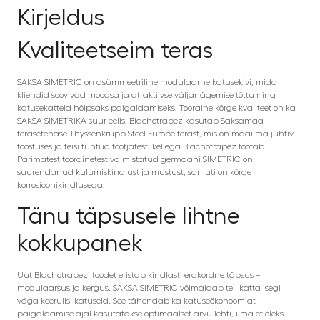
Kirjeldus
Kvaliteetseim teras
SAKSA SIMETRIC on asümmeetriline modulaarne katusekivi, mida
kliendid soovivad moodsa ja atraktiivse väljanägemise tõttu ning
katusekatteid hõlpsaks paigaldamiseks. Tooraine kõrge kvaliteet on ka
SAKSA SIMETRIKA suur eelis. Blachotrapez kasutab Saksamaa
terasetehase Thyssenkrupp Steel Europe terast, mis on maailma juhtiv
tööstuses ja teisi tuntud tootjatest, kellega Blachotrapez töötab.
Parimatest toorainetest valmistatud germaani SIMETRIC on
suurendanud kulumiskindlust ja mustust, samuti on kõrge
korrosioonikindlusega.
Tänu täpsusele lihtne
kokkupanek
Uut Blachotrapezi toodet eristab kindlasti erakordne täpsus –
modulaarsus ja kergus. SAKSA SIMETRIC võimaldab teil katta isegi
väga keerulisi katuseid. See tähendab ka katuseökonoomiat –
paigaldamise ajal kasutatakse optimaalset arvu lehti, ilma et oleks