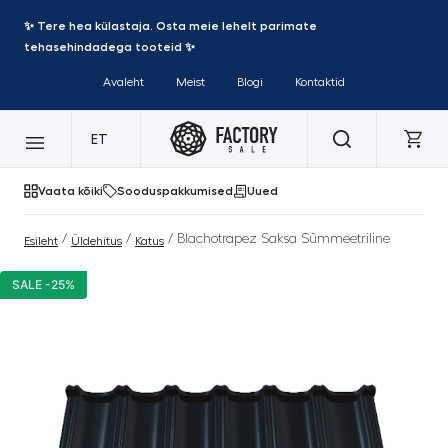
✨ Tere hea külastaja. Osta meie lehelt parimate
tehasehindadega tooteid ✨
Avaleht
Meist
Blogi
Kontaktid
ET
Vaata kõiki
Sooduspakkumised
Uued
/
/
/ Blachotrapez Saksa Sümmeetriline
Esileht
Üldehitus
Katus
SALE -25%