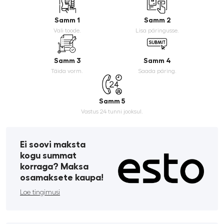
Samm 1
Samm 2
Vali toode.
Lisa päringusse.
Samm 3
Samm 4
Täida vorm.
Saada päring.
Samm 5
Vastus 24 tunni jooksul.
Ei soovi maksta
kogu summat
korraga? Maksa
osamaksete kaupa!
Loe tingimusi