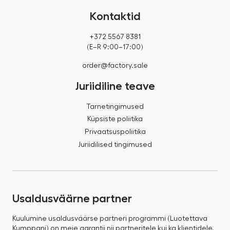
Kontaktid
+372 5567 8381
(E–R 9:00–17:00)
order@factory.sale
Juriidiline teave
Tarnetingimused
Küpsiste poliitika
Privaatsuspoliitika
Juriidilised tingimused
Usaldusväärne partner
Kuulumine usaldusväärse partneri programmi (Luotettava
Kumppani) on meie garantii nii partneritele kui ka klientidele,