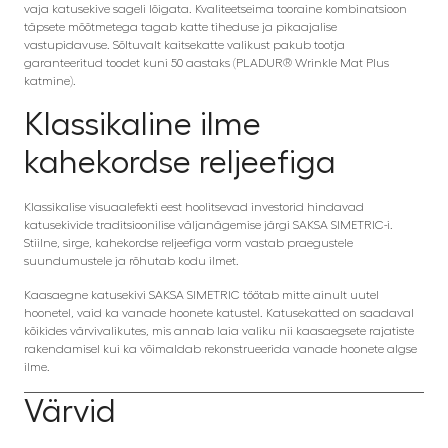
vaja katusekive sageli lõigata. Kvaliteetseima tooraine kombinatsioon
täpsete mõõtmetega tagab katte tiheduse ja pikaajalise
vastupidavuse. Sõltuvalt kaitsekatte valikust pakub tootja
garanteeritud toodet kuni 50 aastaks (PLADUR® Wrinkle Mat Plus
katmine).
Klassikaline ilme
kahekordse reljeefiga
Klassikalise visuaalefekti eest hoolitsevad investorid hindavad
katusekivide traditsioonilise väljanägemise järgi SAKSA SIMETRIC-i.
Stiilne, sirge, kahekordse reljeefiga vorm vastab praegustele
suundumustele ja rõhutab kodu ilmet.
Kaasaegne katusekivi SAKSA SIMETRIC töötab mitte ainult uutel
hoonetel, vaid ka vanade hoonete katustel. Katusekatted on saadaval
kõikides värvivalikutes, mis annab laia valiku nii kaasaegsete rajatiste
rakendamisel kui ka võimaldab rekonstrueerida vanade hoonete algse
ilme.
Värvid