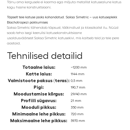
Tänu oma kergusele ei koorma ega mõjuta metallist katusealune katus
kogu hoone konstruktsiooni.
Täpselt teie katuse jaoks kohandatud. Saksa Simetric – uus katuseplekk
Blachotrapezi pakkumises
Saksa Simetric tähendab täpsust, töökindlust ja klassikalist ilu. Nüüd
saab teha isegi keerulisi katusekonstruktsioone
usaldusväärsest Saksa Simetric katusekivi, mis kaitseb teid ja teie pere
aastaid.
Tehnilised detailid
Totaalne laius:
~
1200 mm
Katte laius:
1144 mm
Valmistoote paksus (teras):
0,5 mm
Pigi:
190,7 mm
Moodustamise kõrgus:
29/40 mm
Profiili sügavus:
21 mm
Mooduli pikkus:
350 mm
Minimaalne lehe pikkus:
720 mm
Maksimaalne lehe pikkus:
5970 mm