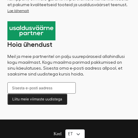
et pakume kvaliteetseid tooteid ja usaldusväärset teenust.
Loe lähemalt
Hoia ühendust
Meil ja meie partneritel on palju suurepäraseid allahindlusi
kogu maailmast. Kogu maailma parimad pakkumised on
sinu käeulatuses. Sisesta oma e-posti aadress allpool, et
saaksime sind uudistega kursis hoida.
Liitu meie viimaste uudistega
Keel