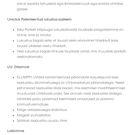
mis ei sisalda lahusteid ega formaldehüüdi ega eralda ohtlikke
gaase
Uniclick Patenteeritud lukustus-süsteem
Esta Parketi klõpsuga lukustatavate laudade paigaldamine on
lihtne, kiire ja liimita.
Lukustus tagab selle, et lauad oleks omavahel tihedavlt koos
lauad üksteise vastu tihedalt,
Hea lukustus tagab tihkuse laudade vahel, mis muudab parketi
veekindlamaks.
UV- õlitamine
KLUMPPi UV-õlid kombineerivad põrandate kasutegurid koos
loodusliku õliviimistlusega ja UV-karastatud põrandatega. Need
põhinevad looduslike õlide baasil, mis keemilisel modifitseerimisel
muutuvad UV-kõvastuvaks.
See annab neile looduslike õlidega
võrreldes palju paremad keemilised omadused ja parema
kriimustuskindluse.
Kõrge viskoossusega stabiilsus
Kergesti puhastatav
Säilitab loodusliku puidu ilme
Lakkimine