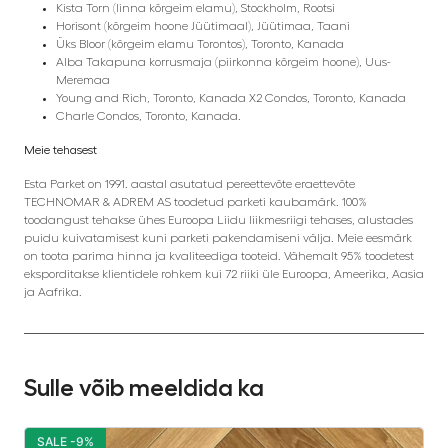
Kista Torn (linna kõrgeim elamu), Stockholm, Rootsi
Horisont (kõrgeim hoone Jüütimaal), Jüütimaa, Taani
Üks Bloor (kõrgeim elamu Torontos), Toronto, Kanada
Alba Takapuna korrusmaja (piirkonna kõrgeim hoone), Uus-
Meremaa
Young and Rich, Toronto, Kanada X2 Condos, Toronto, Kanada
Charle Condos, Toronto, Kanada.
Meie tehasest
Esta Parket on 1991. aastal asutatud pereettevõte eraettevõte
TECHNOMAR & ADREM AS toodetud parketi kaubamärk. 100%
toodangust tehakse ühes Euroopa Liidu liikmesriigi tehases, alustades
puidu kuivatamisest kuni parketi pakendamiseni välja. Meie eesmärk
on toota parima hinna ja kvaliteediga tooteid. Vähemalt 95% toodetest
eksporditakse klientidele rohkem kui 72 riiki üle Euroopa, Ameerika, Aasia
ja Aafrika.
Sulle võib meeldida ka
SALE -9%
S