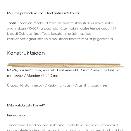
Müüme pakendi kaupa. Hind antud m2 kohta.
Tähtis:
Toode on mõeldud tavaliseks elamukasutuseks soovitusliku
õhuniiskuse 40–60% ja põrandakütte maksimaalse temperatuuri 27
kraadi Celsiuse järgi. Toote kasutamine äärmuslikes
keskkonnatingimustes võib mõjutada toote toimivust ja garantiid.
Konstruktsioon
NOVA, paksus 13 mm, koosneb: Pealmine kiht: 3 mm / Keskmine kiht: 8,5
mm kuusk / Alumine kiht: 1,5 mm
Ülaosa: täistammepuit / Keskkiht: kuusk / Aluskiht: kasevineer
Miks valida Esta Parket?
Innovatsioon
Tänapäeva trend on looduslik pind, mida tavaliselt saavutab ainult
naturaalsete õlidega õlitamisel ja mis nõuab palju rohkem hooldust kui