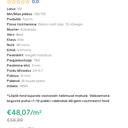
0.0
Laius:
120
Min/Max pikkus:
725/725
Puiduliik:
Tamm
Pinna töötlemine:
Ekstra matt lakk, 5% läikega
Muster:
Kalasaba
Värv:
Beež
Klass:
Elite
Nurk:
4B nano
Kihid:
4 kihiline
Pealiskiht:
Kergelt harjatud
Paigaldustüüp:
T&G
Pealmine kiht:
3 mm
Puidu kõvadus:
2,9–3,7
Paksus:
14 mm
Pakend:
24 lauda pakis
Indeks:
14069
*Lõplik hind kujuneb vastavalt tellimuse mahule. Väiksemate
koguste puhul (1-10 pakki) rakendub kõrgem ruutmeetri hind.
€
48,07
/m²
€
58,99