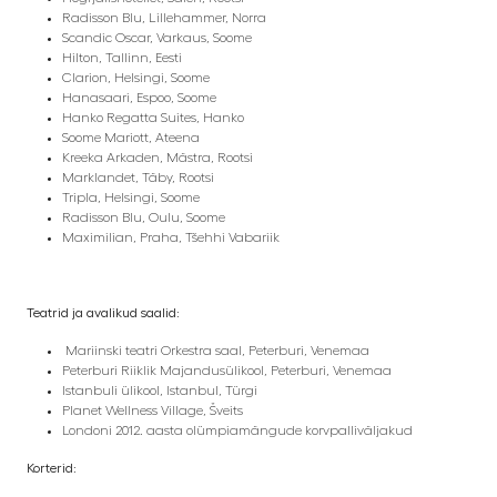
Radisson Blu, Lillehammer, Norra
Scandic Oscar, Varkaus, Soome
Hilton, Tallinn, Eesti
Clarion, Helsingi, Soome
Hanasaari, Espoo, Soome
Hanko Regatta Suites, Hanko
Soome Mariott, Ateena
Kreeka Arkaden, Mästra, Rootsi
Marklandet, Täby, Rootsi
Tripla, Helsingi, Soome
Radisson Blu, Oulu, Soome
Maximilian, Praha, Tšehhi Vabariik
Teatrid ja avalikud saalid:
Mariinski teatri Orkestra saal, Peterburi, Venemaa
Peterburi Riiklik Majandusülikool, Peterburi, Venemaa
Istanbuli ülikool, Istanbul, Türgi
Planet Wellness Village, Šveits
Londoni 2012. aasta olümpiamängude korvpalliväljakud
Korterid: