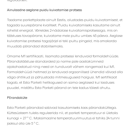
Ainulaadne aeglane puidu kuivatamise protsess
Toodame parkettplaate ainult Eestis, alustades puidu kuivatamisest, et
tagada suurepärane kvaliteet. Puidu kuivatamiseks kasutame ainult
rohelist energiat. Võrreldes 2-nädalase kuivatamisprotsessiga, mis on
tööstuses tavapärane, kuivatame meie puitu umbes 45 päeva. Aeglase
kuivatamise protsessi tagajärjel ei teki puitu pingeid, mis omakorda
muudab põrandad stabiilsemaks.
Omame M1 sertifikaati, lisamata protsessi lenduvaid formaldehüüde.
Põrandatööstuse standardeid ja norme pole aastakümneid
ajakohastatud ning need on tunduvalt vähem rangemad kui M1.
Formaldehüüdi heitmed ja lenduvad orgaanilised ühendid võivad olla
väga ohtlikud ja põhjustada mitmesuguseid haigusi. M1 sertifikaat
tagab, et Esta Parketi heitkogused on sama aeglased kui looduses
puudel, mistõttu Esta Parketi põrand on teie kodus täiesti ohutu.
Põrandaküte
Esta Parketi põrandad sobivad kasutamiseks koos põrandaküttega.
Küttesüsteem tuleks reguleerida nii, et parketi temperatuur ei ületaks
kunagi + 27 ° C. Maksimaalne temperatuurimuutus ei tohiks 24 tunni
jooksul olla üle 5 ° C.