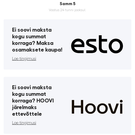
Samm 5
Vastus 24 tunni jooksul.
Ei soovi maksta
kogu summat
korraga? Maksa
osamaksete kaupa!
Loe tingimusi
Ei soovi maksta
kogu summat
korraga? HOOVI
järelmaks
ettevõttele
Loe tingimusi