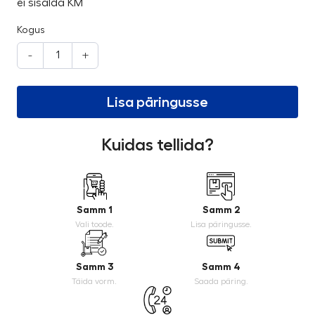
ei sisalda KM
Kogus
-
+
Lisa päringusse
Kuidas tellida?
Samm 1
Samm 2
Vali toode.
Lisa päringusse.
Samm 3
Samm 4
Täida vorm.
Saada päring.