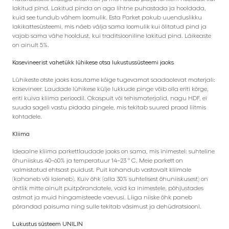
lakitud pind. Lakitud pinda on aga lihtne puhastada ja hooldada,
kuid see tundub vähem loomulik. Esta Parket pakub uuenduslikku
lakikattesüsteemi, mis näeb välja sama loomulik kui õlitatud pind ja
vajab sama vähe hooldust, kui traditsiooniline lakitud pind. Läikeaste
on ainult 5%.
Kasevineerist vahetükk lühikese otsa lukustussüsteemi jaoks
Lühikeste otste jaoks kasutame kõige tugevamat saadaolevat materjali:
kasevineer. Laudade lühikese külje lukkude pinge võib olla eriti kõrge,
eriti kuiva kliima perioodil. Okaspuit või tehismaterjalid, nagu HDF, ei
suuda sageli vastu pidada pingele, mis tekitab suured praod liitmis
kohtadele.
Kliima
Ideaalne kliima parkettlaudade jaoks on sama, mis inimestel: suhteline
õhuniiskus 40–60% ja temperatuur 14–23 ° C. Meie parkett on
valmistatud ehtsast puidust. Puit kohandub vastavalt kliimale
(kahaneb või laieneb). Kuiv õhk (alla 30% suhtelisest õhuniiskusest) on
ohtlik mitte ainult puitpõrandatele, vaid ka inimestele, põhjustades
astmat ja muid hingamisteede vaevusi. Liiga niiske õhk paneb
põrandad paisuma ning sulle tekitab väsimust ja dehüdratsiooni.
Lukustus süsteem UNILIN