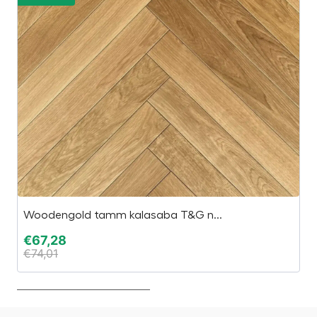
Woodengold tamm kalasaba T&G n...
I
€
67,28
€
€
74,01
€