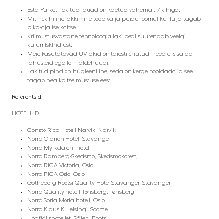
Esta Parketi lakitud lauad on kaetud vähemalt 7 kihiga.
Mitmekihiline lakkimine toob välja puidu loomuliku ilu ja tagab
pika-ajalise kaitse.
Kriimustusvastane tehnoloogia laki peal suurendab veelgi
kulumiskindlust.
Meie kasutatavad UV-lakid on täiesti ohutud, need ei sisalda
lahusteid ega formaldehüüdi.
Lakitud pind on hügieeniline, seda on kerge hooldada ja see
tagab hea kaitse mustuse eest.
Referentsid
HOTELLID:
Consto Rica Hotell Narvik, Narvik
Norra Clarion Hotel, Stavanger
Norra Myrkdaleni hotell
Norra Ramberg-Skedsmo, Skedsmokorest,
Norra RICA Victoria, Oslo
Norra RICA Oslo, Oslo
Götheborg Rootsi Quality Hotel Stavanger, Stavanger
Norra Quality hotell Tønsberg, Tønsberg
Norra Soria Moria hotell, Oslo
Norra Klaus K
Helsingi, Soome
Högfjällshotellet, Sälen, Rootsi