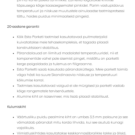
täpsusega kõige kaasaegsematel pinkidel. Parim vastupidavus
temperatuuri ja niiskuse muutustele ainulaadse tootmisprotsessi
tõttu, hoides puidus minimaalseid pingeid.
20-aastane garantii
Kõik Esta Parketi tootmisel kasutatavad puitmaterjalid
kuivatatakse meie tehasekompleksis, et tagada plaadi
konstruktsiooni stabiilsus.
Põrandalauad on liimitud madalatel temperatuuridel, nii et
komponentide vahel pole sisemist pinget, mistõttu on parketti
kerge paigaldada ja tulemus on filigraanne.
Esta Parketti saab kasutada põrandaküttega. Meie parkett toimib
väga hästi ka suure Skandinaavia niiskuse ja temperatuuri
kõikumise korral.
Tootmises kasutatavad vaigud ei ole mürgised ja parkett vastab
kõige rangematele tervisenõuetele.
Alumine kiht on kasevineer, mis lisab plaadi stabiilsust.
Kulumiskiht
Väärtusliku puidu pealmine kiht on umbes 3,5 mm paksune ja see
võimaldab põrandat mitu korda lihvida, kui see osutub kunagi
vajalikuks.
Viimistluskihtides kasutatakse keskkonnasõbralikke lakke ja õlisid,