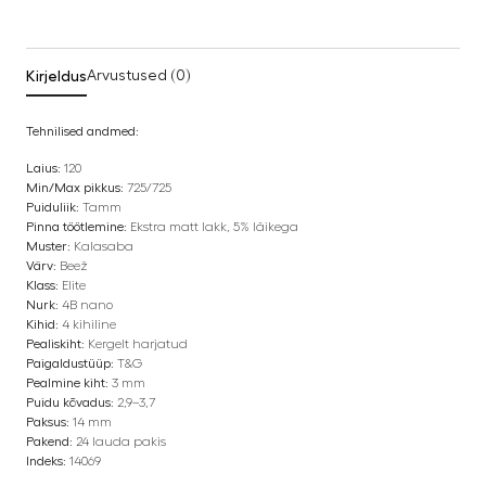
Kirjeldus
Arvustused (0)
Tehnilised andmed:
Laius:
120
Min/Max pikkus:
725/725
Puiduliik:
Tamm
Pinna töötlemine:
Ekstra matt lakk, 5% läikega
Muster:
Kalasaba
Värv:
Beež
Klass:
Elite
Nurk:
4B nano
Kihid:
4 kihiline
Pealiskiht:
Kergelt harjatud
Paigaldustüüp:
T&G
Pealmine kiht:
3 mm
Puidu kõvadus:
2,9–3,7
Paksus:
14 mm
Pakend:
24 lauda pakis
Indeks:
14069