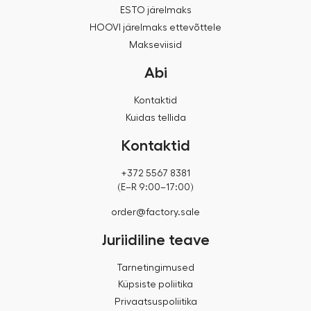
ESTO järelmaks
HOOVI järelmaks ettevõttele
Makseviisid
Abi
Kontaktid
Kuidas tellida
Kontaktid
+372 5567 8381
(E–R 9:00–17:00)
order@factory.sale
Juriidiline teave
Tarnetingimused
Küpsiste poliitika
Privaatsuspoliitika