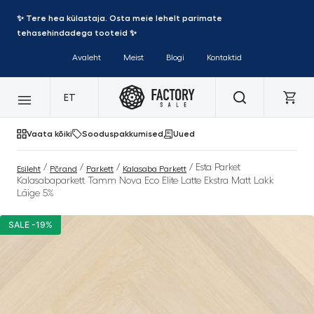
✨ Tere hea külastaja. Osta meie lehelt parimate
tehasehindadega tooteid ✨
Avaleht
Meist
Blogi
Kontaktid
ET
Vaata kõiki
Sooduspakkumised
Uued
/
/
/
/ Esta Parket
Esileht
Põrand
Parkett
Kalasaba Parkett
Kalasabaparkett Tamm Nova Eco Elite Latte Ekstra Matt Lakk
Läige 5%
SALE -19%