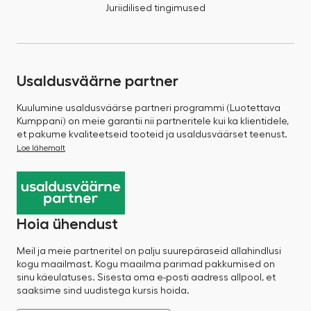
Juriidilised tingimused
Usaldusväärne partner
Kuulumine usaldusväärse partneri programmi (Luotettava
Kumppani) on meie garantii nii partneritele kui ka klientidele,
et pakume kvaliteetseid tooteid ja usaldusväärset teenust.
Loe lähemalt
Hoia ühendust
Meil ja meie partneritel on palju suurepäraseid allahindlusi
kogu maailmast. Kogu maailma parimad pakkumised on
sinu käeulatuses. Sisesta oma e-posti aadress allpool, et
saaksime sind uudistega kursis hoida.