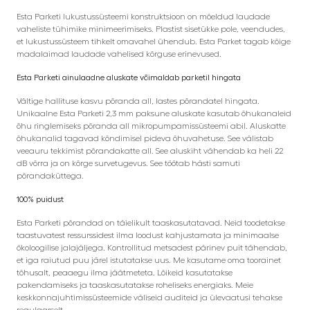
Esta Parketi lukustussüsteemi konstruktsioon on mõeldud laudade
vaheliste tühimike minimeerimiseks. Plastist sisetükke pole, veendudes,
et lukustussüsteem tihkelt omavahel ühendub. Esta Parket tagab kõige
madalaimad laudade vahelised kõrguse erinevused.
Esta Parketi ainulaadne aluskate võimaldab parketil hingata
Vältige hallituse kasvu põranda all, lastes põrandatel hingata.
Unikaalne Esta Parketi 2,3 mm paksune aluskate kasutab õhukanaleid
õhu ringlemiseks põranda all mikropumpamissüsteemi abil. Aluskatte
õhukanalid tagavad kõndimisel pideva õhuvahetuse. See välistab
veeauru tekkimist põrandakatte all. See aluskiht vähendab ka heli 22
dB võrra ja on kõrge survetugevus. See töötab hästi samuti
põrandaküttega.
100% puidust
Esta Parketi põrandad on täielikult taaskasutatavad. Neid toodetakse
taastuvatest ressurssidest ilma loodust kahjustamata ja minimaalse
ökoloogilise jalajäljega. Kontrollitud metsadest pärinev puit tähendab,
et iga raiutud puu järel istutatakse uus. Me kasutame oma toorainet
tõhusalt, peaaegu ilma jäätmeteta. Lõikeid kasutatakse
pakendamiseks ja taaskasutatakse roheliseks energiaks. Meie
keskkonnajuhtimissüsteemide väliseid auditeid ja ülevaatusi tehakse
regulaarselt.