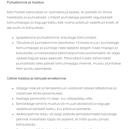
Puhastamine ja hooldus
Esta Parketi põrandad on valmistatud sedasi, et parketti on lihtne
hooldada ja puhastada. Lihtsalt puhastage parketti regulaarselt
tolmuimejaga ja koguge kokku kõik maha pillatud vedelikud kiirelt, et
see puitu ei kahjustaks.
Igapäevane puhastamine: kasutage tolmuimejat.
Täiustatud puhastamine (soovitatav 1-2 korda kuus): puhastage
tolmuimejaga ja pühkige need seejärel kergelt niiske mopiga ja
kasutades universaalseid põrandapuhastusvahendeid või väga
väikest kogust sooja seebivett. Põrandaid tuleks väheniiskelt
puhastada alles pärast tolmuimejaga imemist, muidu pühitakse
tolm puidu pooridesse.
Üldine hooldus ja kahjude ennetamine
Jälgige niiskust ja temperatuuri vastavalt allpool sätestatule ja
vajadusel tehke parendused.
Asetage porimatid nii sisse-, kui väljapääsu ette.
Eemaldage lahtine mustus või muud abrasiivid ja koguge
vedelikud koheselt kokku, kui pillatud parketile.
Vedela/pehme toidu või joogi jääkide eemaldamiseks kasutage
pehmet mikrofiiber lappi või paberit, et mitte puidu pinda
kahjustada.