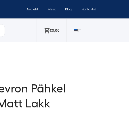
Avaleht
Meist
Blogi
Kontaktid
€
0,00
ET
evron Pähkel
 Matt Lakk