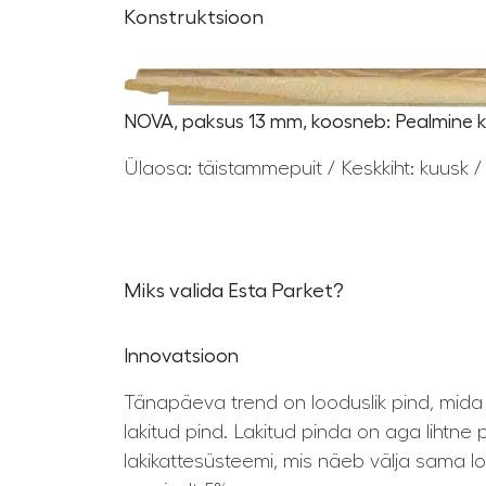
Konstruktsioon
NOVA, paksus 13 mm, koosneb: Pealmine ki
Ülaosa: täistammepuit / Keskkiht: kuusk / 
Miks valida Esta Parket?
Innovatsioon
Tänapäeva trend on looduslik pind, mida t
lakitud pind. Lakitud pinda on aga lihtn
lakikattesüsteemi, mis näeb välja sama loo