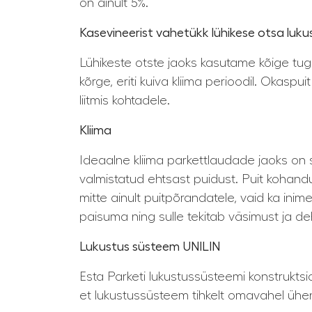
on ainult 5%.
Kasevineerist vahetükk lühikese otsa luk
Lühikeste otste jaoks kasutame kõige tuge
kõrge, eriti kuiva kliima perioodil. Okasp
liitmis kohtadele.
Kliima
Ideaalne kliima parkettlaudade jaoks on 
valmistatud ehtsast puidust. Puit kohandub
mitte ainult puitpõrandatele, vaid ka in
paisuma ning sulle tekitab väsimust ja de
Lukustus süsteem UNILIN
Esta Parketi lukustussüsteemi konstrukts
et lukustussüsteem tihkelt omavahel üh