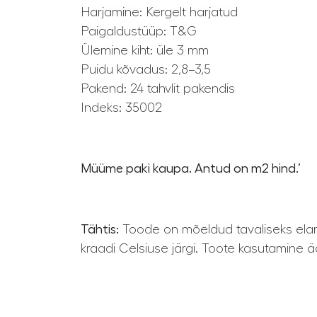
Harjamine: Kergelt harjatud
Paigaldustüüp: T&G
Ülemine kiht: üle 3 mm
Puidu kõvadus: 2,8–3,5
Pakend: 24 tahvlit pakendis
Indeks: 35002
Müüme paki kaupa. Antud on m2 hind.’
Tähtis:
Toode on mõeldud tavaliseks elam
kraadi Celsiuse järgi. Toote kasutamine ä