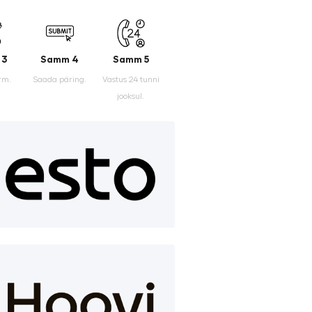
 3
Samm 4
Samm 5
rm.
Saada päring.
Vastus 24 tunni
jooksul.