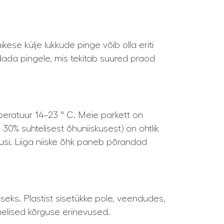
se külje lukkude pinge võib olla eriti
pidada pingele, mis tekitab suured praod
peratuur 14–23 ° C. Meie parkett on
 30% suhtelisest õhuniiskusest) on ohtlik
usi. Liiga niiske õhk paneb põrandad
seks. Plastist sisetükke pole, veendudes,
elised kõrguse erinevused.