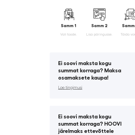
Samm 1
Samm 2
Samm
Vali toode.
Lisa päringusse.
Täida vo
Ei soovi maksta kogu
summat korraga? Maksa
osamaksete kaupa!
Loe tingimusi
Ei soovi maksta kogu
summat korraga? HOOVI
järelmaks ettevõttele