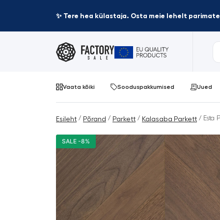
✨ Tere hea külastaja. Osta meie lehelt parima
Vaata kõiki
Sooduspakkumised
Uued
/
/
/
/ Esta 
Esileht
Põrand
Parkett
Kalasaba Parkett
SALE -8%