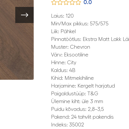
0.0
Laius: 120
Min/Max pikkus: 575/575
Liik: Pähkel
Pinnatöötlus: Ekstra Matt Lakk Lä
Muster: Chevron
Värv: Eksootiline
Hinne: City
Kaldus: 4B
Kihid: Mitmekihiline
Harjamine: Kergelt harjatud
Paigaldustüüp: T&G
Ülemine kiht: üle 3 mm
Puidu kõvadus: 2,8–3,5
Pakend: 24 tahvlit pakendis
Indeks: 35002