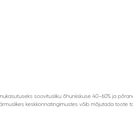
ukasutuseks soovitusliku õhuniiskuse 40–60% ja põran
ärmuslikes keskkonnatingimustes võib mõjutada toote toi