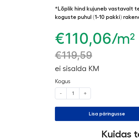
*Lõplik hind kujuneb vastavalt 
koguste puhul (1-10 pakki) rake
€
110,06
/m²
€
119,59
ei sisalda KM
Kogus
-
+
Lisa päringusse
Kuidas t