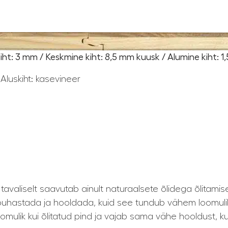
ht: 3 mm / Keskmine kiht: 8,5 mm kuusk / Alumine kiht: 
Aluskiht: kasevineer
avaliselt saavutab ainult naturaalsete õlidega õlitamis
e puhastada ja hooldada, kuid see tundub vähem loomuli
mulik kui õlitatud pind ja vajab sama vähe hooldust, kui 