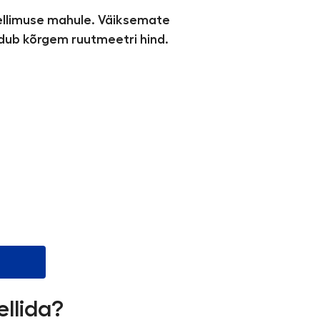
tellimuse mahule. Väiksemate
ndub kõrgem ruutmeetri hind.
ellida?