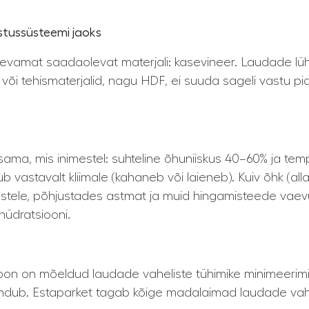
ustussüsteemi jaoks
vamat saadaolevat materjali: kasevineer. Laudade lühike
uit või tehismaterjalid, nagu HDF, ei suuda sageli vastu 
sama, mis inimestel: suhteline õhuniiskus 40–60% ja tem
 vastavalt kliimale (kahaneb või laieneb). Kuiv õhk (alla
imestele, põhjustades astmat ja muid hingamisteede vaev
hüdratsiooni.
ioon on mõeldud laudade vaheliste tühimike minimeerimi
endub. Estaparket tagab kõige madalaimad laudade vah