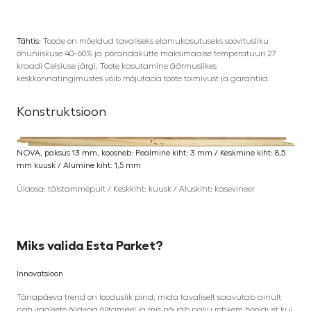
Tähtis:
Toode on mõeldud tavaliseks elamukasutuseks soovitusliku
õhuniiskuse 40–60% ja põrandakütte maksimaalse temperatuuri 27
kraadi Celsiuse järgi. Toote kasutamine äärmuslikes
keskkonnatingimustes võib mõjutada toote toimivust ja garantiid.
Konstruktsioon
NOVA, paksus 13 mm, koosneb: Pealmine kiht: 3 mm / Keskmine kiht: 8,5
mm kuusk / Alumine kiht: 1,5 mm
Ülaosa: täistammepuit / Keskkiht: kuusk / Aluskiht: kasevineer
Miks valida Esta Parket?
Innovatsioon
Tänapäeva trend on looduslik pind, mida tavaliselt saavutab ainult
naturaalsete õlidega õlitamisel ja mis nõuab palju rohkem hooldust kui