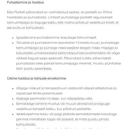
Puhastamine ja hooldus
Esta Parketi põrandad on valmistatud sedasi, et parketti on lihtne
hooldada ja puhastada. Lihtsalt puhastage parketti regulaarselt
tolmuimejaga ja koguge kokku kõik maha pillatud vedelikud kiirelt, et
see puitu ei kahjustaks.
Igapäevane puhastamine: kasutage tolmuimejat.
Täiustatud puhastamine (soovitatav 1-2 korda kuus): puhastage
tolmuimejaga ja pühkige need seejärel kergelt niiske mopiga ja
kasutades universaalseid põrandapuhastusvahendeid või väga
väikest kogust sooja seebivett. Põrandaid tuleks väheniiskelt
puhastada alles pärast tolmuimejaga imemist, muidu pühitakse
tolm puidu pooridesse.
Üldine hooldus ja kahjude ennetamine
Jälgige niiskust ja temperatuuri vastavalt allpool sätestatule ja
vajadusel tehke parendused.
Asetage porimatid nii sisse-, kui väljapääsu ette.
Eemaldage lahtine mustus või muud abrasiivid ja koguge
vedelikud koheselt kokku, kui pillatud parketile.
Vedela/pehme toidu või joogi jääkide eemaldamiseks kasutage
pehmet mikrofiiber lappi või paberit, et mitte puidu pinda
kahjustada.