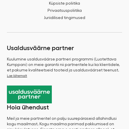
Küpsiste poliitika
Privaatsuspoliitika
Juriidilised tingimused
Usaldusväärne partner
Kuulumine usaldusväärse partneri programmi (Luotettava
Kumppani) on meie garantii nii partneritele kui ka klientidele,
et pakume kvaliteetseid tooteid ja usaldusväärset teenust.
Loe lähemalt
Hoia ühendust
Meil ja meie partneritel on palju suurepäraseid allahindlusi
kogu maailmast. Kogu maailma parimad pakkumised on