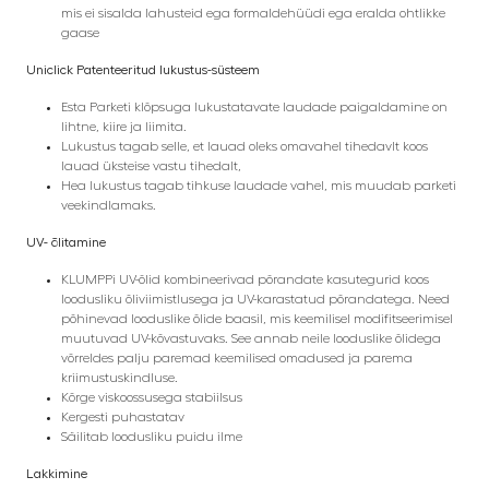
mis ei sisalda lahusteid ega formaldehüüdi ega eralda ohtlikke
gaase
Uniclick Patenteeritud lukustus-süsteem
Esta Parketi klõpsuga lukustatavate laudade paigaldamine on
lihtne, kiire ja liimita.
Lukustus tagab selle, et lauad oleks omavahel tihedavlt koos
lauad üksteise vastu tihedalt,
Hea lukustus tagab tihkuse laudade vahel, mis muudab parketi
veekindlamaks.
UV- õlitamine
KLUMPPi UV-õlid kombineerivad põrandate kasutegurid koos
loodusliku õliviimistlusega ja UV-karastatud põrandatega. Need
põhinevad looduslike õlide baasil, mis keemilisel modifitseerimisel
muutuvad UV-kõvastuvaks.
See annab neile looduslike õlidega
võrreldes palju paremad keemilised omadused ja parema
kriimustuskindluse.
Kõrge viskoossusega stabiilsus
Kergesti puhastatav
Säilitab loodusliku puidu ilme
Lakkimine