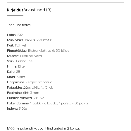
Kirjeldus
Arvustused (0)
Tehniline teave:
Laius:
202
Min/Maks. Pikkus:
2200/2200
Puit:
Pähkel
Pinnatöötlus:
Ekstra Matt Lakk 5% läige
Muster:
1 lipiline Nova
Värv:
Eksootiline
Hinne:
Elite
Kalle:
2B
Kihid:
3 kihti
Harjamine:
Kergelt harjatud
Paigaldustüüp:
UNILIN, Click
Pealmine kiht:
3 mm
Puidust rakmed:
2.8–3.5
Pakendamine:
1 pakk = 6 lauda, 1 palett = 50 pakki
Indeks:
31066
Müüme pakendi kaupa. Hind antud m2 kohta.