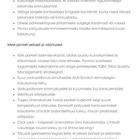
Kasutage mööblitaldasid, et vältida inventari liigutamisega
põranda kriimustamist.
Vältige kõrgete kontsadega kingade kandmist, kuna need võivad
põrandat mõlkida või kriimustada.
Otsese päikesekiirguse piiramiseks sulgege kardinad või rulood.
Pinna kahjustuste minimeerimiseks hoidke lemmiklooma küüsi
kärbituna.
Meie parketi eelised ja väärtused:
Kõik parketi tootmise etapid, alates puidu kuivatamisest ja
lõikamisest, viiakse läbi meie tehases. Parima kvaliteedi
tagamiseks rakendame siin kõigis protsessides TQM (Total Quality
Management) strateegiat!
Suur vastupidavus ainulaadse Anti-Scratch tehnoloogia
kasutamise tõttu.
Vastupidavam kriimustustele ja kulumisele, kui konkurentidel.
Sobilikud allergikutele
Tugev ühenduslukk hoiab parketi tugevalt isegi suure
temperatuuri kõikudes. Erinevalt paljudest konkurentidest
kasutame Uniclicki patenteeritud lukku, mis on praktiliselt
vettpidav.
Click Lock – hõlpsasti ühendatav liimi kasutamata. Lihtsalt
lukustage lauad kokku ja nii lihtne see ongi!
Täiuslik geomeetria tagab selle, et sileda parketi ja põranda
pinna vahel poleks tühimikke. Lamellid lõigatakse kriitilise