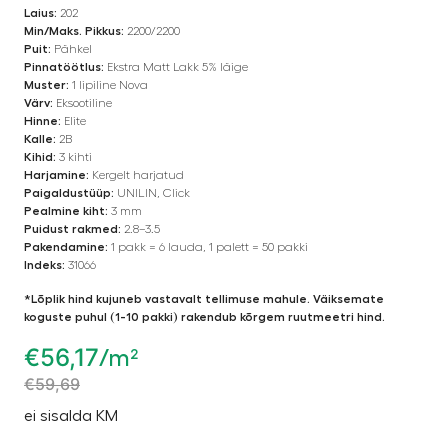
Laius:
202
Min/Maks. Pikkus:
2200/2200
Puit:
Pähkel
Pinnatöötlus:
Ekstra Matt Lakk 5% läige
Muster:
1 lipiline Nova
Värv:
Eksootiline
Hinne:
Elite
Kalle:
2B
Kihid:
3 kihti
Harjamine:
Kergelt harjatud
Paigaldustüüp:
UNILIN, Click
Pealmine kiht:
3 mm
Puidust rakmed:
2.8–3.5
Pakendamine:
1 pakk = 6 lauda, 1 palett = 50 pakki
Indeks:
31066
*Lõplik hind kujuneb vastavalt tellimuse mahule. Väiksemate
koguste puhul (1-10 pakki) rakendub kõrgem ruutmeetri hind.
€
56,17
/m²
€
59,69
ei sisalda KM