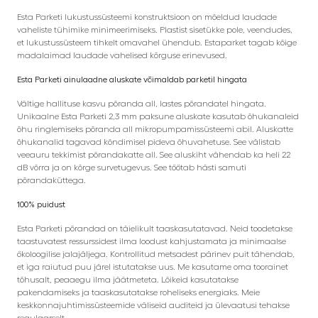
Esta Parketi lukustussüsteemi konstruktsioon on mõeldud laudade
vaheliste tühimike minimeerimiseks. Plastist sisetükke pole, veendudes,
et lukustussüsteem tihkelt omavahel ühendub. Estaparket tagab kõige
madalaimad laudade vahelised kõrguse erinevused.
Esta Parketi ainulaadne aluskate võimaldab parketil hingata
Vältige hallituse kasvu põranda all, lastes põrandatel hingata.
Unikaalne Esta Parketi 2,3 mm paksune aluskate kasutab õhukanaleid
õhu ringlemiseks põranda all mikropumpamissüsteemi abil. Aluskatte
õhukanalid tagavad kõndimisel pideva õhuvahetuse. See välistab
veeauru tekkimist põrandakatte all. See aluskiht vähendab ka heli 22
dB võrra ja on kõrge survetugevus. See töötab hästi samuti
põrandaküttega.
100% puidust
Esta Parketi põrandad on täielikult taaskasutatavad. Neid toodetakse
taastuvatest ressurssidest ilma loodust kahjustamata ja minimaalse
ökoloogilise jalajäljega. Kontrollitud metsadest pärinev puit tähendab,
et iga raiutud puu järel istutatakse uus. Me kasutame oma toorainet
tõhusalt, peaaegu ilma jäätmeteta. Lõikeid kasutatakse
pakendamiseks ja taaskasutatakse roheliseks energiaks. Meie
keskkonnajuhtimissüsteemide väliseid auditeid ja ülevaatusi tehakse
regulaarselt.