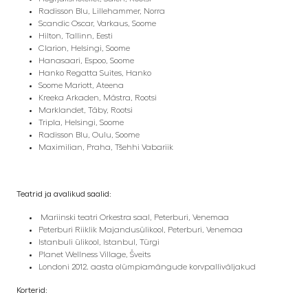
Radisson Blu, Lillehammer, Norra
Scandic Oscar, Varkaus, Soome
Hilton, Tallinn, Eesti
Clarion, Helsingi, Soome
Hanasaari, Espoo, Soome
Hanko Regatta Suites, Hanko
Soome Mariott, Ateena
Kreeka Arkaden, Mästra, Rootsi
Marklandet, Täby, Rootsi
Tripla, Helsingi, Soome
Radisson Blu, Oulu, Soome
Maximilian, Praha, Tšehhi Vabariik
Teatrid ja avalikud saalid:
Mariinski teatri Orkestra saal, Peterburi, Venemaa
Peterburi Riiklik Majandusülikool, Peterburi, Venemaa
Istanbuli ülikool, Istanbul, Türgi
Planet Wellness Village, Šveits
Londoni 2012. aasta olümpiamängude korvpalliväljakud
Korterid: