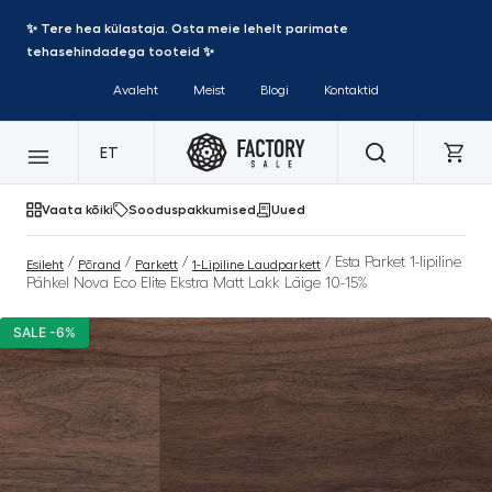
✨ Tere hea külastaja. Osta meie lehelt parimate
tehasehindadega tooteid ✨
Avaleht
Meist
Blogi
Kontaktid
ET
Vaata kõiki
Sooduspakkumised
Uued
/
/
/
/ Esta Parket 1-lipiline
Esileht
Põrand
Parkett
1-Lipiline Laudparkett
Pähkel Nova Eco Elite Ekstra Matt Lakk Läige 10-15%
SALE -6%