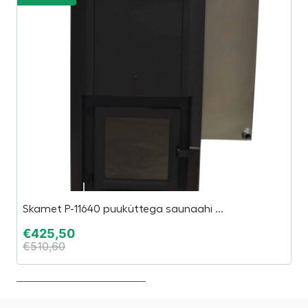
Skamet P-11640 puuküttega saunaahi ...
T
€
425,50
€
€
510,60