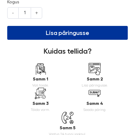
Kogus
-
+
Lisa päringusse
Kuidas tellida?
Samm 1
Samm 2
Vali toode.
Lisa päringusse.
Samm 3
Samm 4
Täida vorm.
Saada päring.
Samm 5
Vastus 24 tunni jooksul.