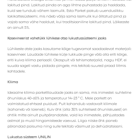
lakitud pind. Lakitud pinda on aga lihtne puhastada ja hooldada,
kuid see tundub vähem loomulik. Esta Parket pakub uuenduslikku
lakikattesüsteemi, mis näeb välja sama loomulik kui õlitatud pind ja
vajab sama vähe hooldust, kui traditsiooniline lakitud pind. Läikeaste
on ainult 5%.
Kasevineerist vahetükk lühikese otsa lukustussüsteemi jaoks
Lühikeste otste jaoks kasutame kõige tugevamat saadaolevat materjali:
kasevineer. Laudade lühikese külje lukkude pinge võib olla eriti kõrge,
eriti kuiva kliima perioodil. Okaspuit või tehismaterjalid, nagu HDF, ei
suuda sageli vastu pidada pingele, mis tekitab suured praod liitmis
kohtadele.
Kliima
Ideaalne kliima parkettlaudade jaoks on sama, mis inimestel: suhteline
õhuniiskus 40–60% ja temperatuur 14–23 ° C. Meie parkett on
valmistatud ehtsast puidust. Puit kohandub vastavalt kliimale
(kahaneb või laieneb). Kuiv õhk (alla 30% suhtelisest õhuniiskusest) on
ohtlik mitte ainult puitpõrandatele, vaid ka inimestele, põhjustades
astmat ja muid hingamisteede vaevusi. Liiga niiske õhk paneb
põrandad paisuma ning sulle tekitab väsimust ja dehüdratsiooni.
Lukustus süsteem UNILIN