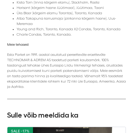
Kista Torn (linna kõrgeim elamu), Stockholm, Rootsi
Horisont (kõrgeim hoone Jüütimaal), Jüütimaa, Taani
Üks Bloor (kõrgeim elamu Torontos), Toronto, Kanada
Alba Takapuna korrusmaja (piirkonna kõrgeim hoone), Uus-
Meremaa
Young and Rich, Toronto, Kanada X2 Condos, Toronto, Kanada
Charle Condos, Toronto, Kanada.
Meie tehasest
Esta Parket on 1991. aastal asutatud pereettevõte eraettevõte
TECHNOMAR & ADREM AS toodetud parketi kaubamärk. 100%
toodangust tehakse ühes Euroopa Liidu liikmesriigi tehases, alustades
puidu kuivatamisest kuni parketi pakendamiseni välja. Meie eesmärk
on toota parima hinna ja kvaliteediga tooteid. Vähemalt 95% toodetest
eksporditakse klientidele rohkem kui 72 riiki üle Euroopa, Ameerika, Aasia
ja Aafrika.
Sulle võib meeldida ka
SALE -17%