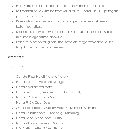
Esta Parketi lakitud lauad on kaetud vähemalt 7 kihiga.
Mitmekihiline lakkimine toob välja puidu loomuliku ilu ja tagab
pika-ajalise kaitse.
Kriimustusvastane tehnoloogia laki peal suurendab veelgi
kulumiskindlust.
Meie kasutatavad UV-lakid on täiesti ohutud, need ei sisalda
lahusteid ega formaldehüüdi.
Lakitud pind on hügieeniline, seda on kerge hooldada ja see
tagab hea kaitse mustuse eest.
Referentsid
HOTELLID:
Consto Rica Hotell Narvik, Narvik
Norra Clarion Hotel, Stavanger
Norra Myrkdaleni hotell
Norra Ramberg-Skedsmo, Skedsmokorest,
Norra RICA Victoria, Oslo
Norra RICA Oslo, Oslo
Götheborg Rootsi Quality Hotel Stavanger, Stavanger
Norra Quality hotell Tønsberg, Tønsberg
Norra Soria Moria hotell, Oslo
Norra Klaus K
Helsingi, Soome
Högfjällshotellet, Sälen, Rootsi