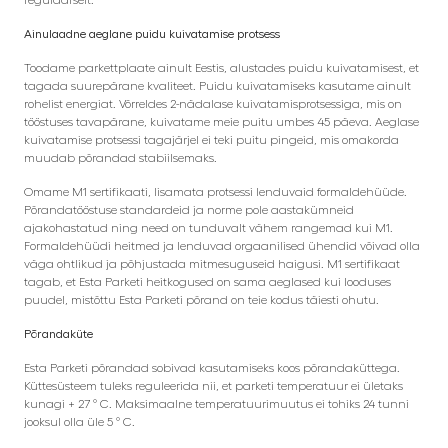
Ainulaadne aeglane puidu kuivatamise protsess
Toodame parkettplaate ainult Eestis, alustades puidu kuivatamisest, et
tagada suurepärane kvaliteet. Puidu kuivatamiseks kasutame ainult
rohelist energiat. Võrreldes 2-nädalase kuivatamisprotsessiga, mis on
tööstuses tavapärane, kuivatame meie puitu umbes 45 päeva. Aeglase
kuivatamise protsessi tagajärjel ei teki puitu pingeid, mis omakorda
muudab põrandad stabiilsemaks.
Omame M1 sertifikaati, lisamata protsessi lenduvaid formaldehüüde.
Põrandatööstuse standardeid ja norme pole aastakümneid
ajakohastatud ning need on tunduvalt vähem rangemad kui M1.
Formaldehüüdi heitmed ja lenduvad orgaanilised ühendid võivad olla
väga ohtlikud ja põhjustada mitmesuguseid haigusi. M1 sertifikaat
tagab, et Esta Parketi heitkogused on sama aeglased kui looduses
puudel, mistõttu Esta Parketi põrand on teie kodus täiesti ohutu.
Põrandaküte
Esta Parketi põrandad sobivad kasutamiseks koos põrandaküttega.
Küttesüsteem tuleks reguleerida nii, et parketi temperatuur ei ületaks
kunagi + 27 ° C. Maksimaalne temperatuurimuutus ei tohiks 24 tunni
jooksul olla üle 5 ° C.