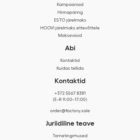
Kampaaniad
Hinnapäring
ESTO järelmaks
HOOVI järelmaks ettevõttele
Makseviisid
Abi
Kontaktid
Kuidas tellida
Kontaktid
+372 5567 8381
(E–R 9:00–17:00)
order@factory.sale
Juriidiline teave
Tarnetingimused