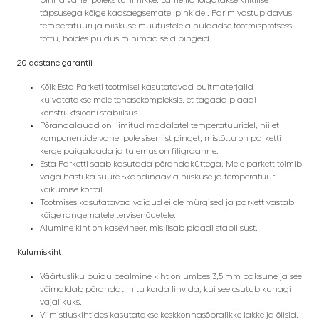
täpsusega kõige kaasaegsematel pinkidel. Parim vastupidavus
temperatuuri ja niiskuse muutustele ainulaadse tootmisprotsessi
tõttu, hoides puidus minimaalseid pingeid.
20-aastane garantii
Kõik Esta Parketi tootmisel kasutatavad puitmaterjalid
kuivatatakse meie tehasekompleksis, et tagada plaadi
konstruktsiooni stabiilsus.
Põrandalauad on liimitud madalatel temperatuuridel, nii et
komponentide vahel pole sisemist pinget, mistõttu on parketti
kerge paigaldada ja tulemus on filigraanne.
Esta Parketti saab kasutada põrandaküttega. Meie parkett toimib
väga hästi ka suure Skandinaavia niiskuse ja temperatuuri
kõikumise korral.
Tootmises kasutatavad vaigud ei ole mürgised ja parkett vastab
kõige rangematele tervisenõuetele.
Alumine kiht on kasevineer, mis lisab plaadi stabiilsust.
Kulumiskiht
Väärtusliku puidu pealmine kiht on umbes 3,5 mm paksune ja see
võimaldab põrandat mitu korda lihvida, kui see osutub kunagi
vajalikuks.
Viimistluskihtides kasutatakse keskkonnasõbralikke lakke ja õlisid,