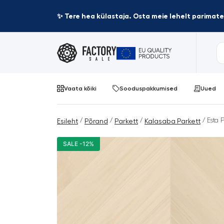
✨ Tere hea külastaja. Osta meie lehelt parima
Vaata kõiki
Sooduspakkumised
Uued
/
/
/
/ Esta 
Esileht
Põrand
Parkett
Kalasaba Parkett
SALE -12%