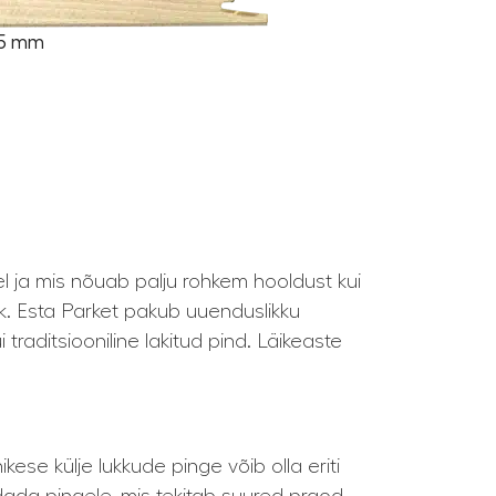
1,5 mm
el ja mis nõuab palju rohkem hooldust kui
k. Esta Parket pakub uuenduslikku
traditsiooniline lakitud pind. Läikeaste
se külje lukkude pinge võib olla eriti