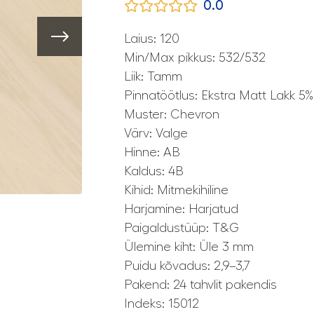
0.0
Laius: 120
Min/Max pikkus: 532/532
Liik: Tamm
Pinnatöötlus: Ekstra Matt Lakk 5%
Muster: Chevron
Värv: Valge
Hinne: AB
Kaldus: 4B
Kihid: Mitmekihiline
Harjamine: Harjatud
Paigaldustüüp: T&G
Ülemine kiht: Üle 3 mm
Puidu kõvadus: 2,9–3,7
Pakend: 24 tahvlit pakendis
Indeks: 15012