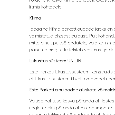
kõrge, eriti kuiva kliima perioodil. Okasp
liitmis kohtadele.
Kliima
Ideaalne kliima parkettlaudade jaoks on 
valmistatud ehtsast puidust. Puit kohandub
mitte ainult puitpõrandatele, vaid ka in
paisuma ning sulle tekitab väsimust ja de
Lukustus süsteem UNILIN
Esta Parketi lukustussüsteemi konstrukts
et lukustussüsteem tihkelt omavahel üh
Esta Parketi ainulaadne aluskate võimald
Vältige hallituse kasvu põranda all, las
ringlemiseks põranda all mikropumpamiss
veeauru tekkimist põrandakatte all. See 