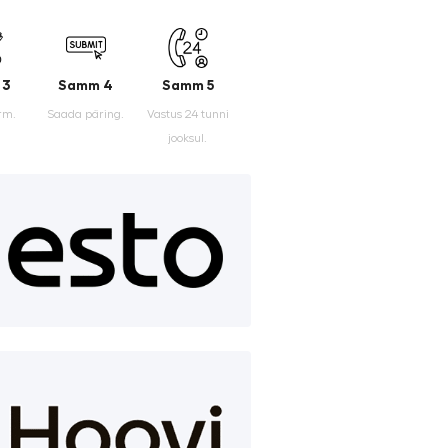
 3
Samm 4
Samm 5
rm.
Saada päring.
Vastus 24 tunni
jooksul.