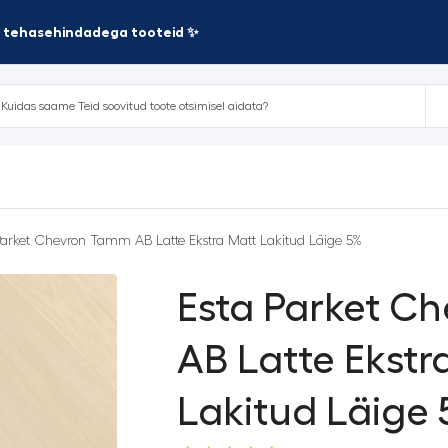
te tehasehindadega tooteid ✨
Parket Chevron Tamm AB Latte Ekstra Matt Lakitud Läige 5%
Esta Parket C
AB Latte Ekstr
Lakitud Läige