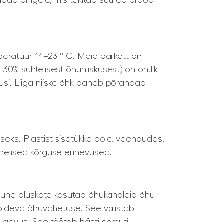
pidada pingele, mis tekitab suured praod
peratuur 14–23 ° C. Meie parkett on
 30% suhtelisest õhuniiskusest) on ohtlik
usi. Liiga niiske õhk paneb põrandad
seks. Plastist sisetükke pole, veendudes,
helised kõrguse erinevused.
ksune aluskate kasutab õhukanaleid õhu
 pideva õhuvahetuse. See välistab
tugevus. See töötab hästi samuti