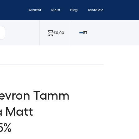
Avaleht
Meist
Blogi
Kontaktid
€
0,00
ET
hevron Tamm
a Matt
 5%