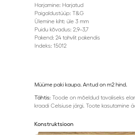
Harjamine: Harjatud
Paigaldustüüp: T&G
Ülemine kiht: üle 3 mm
Puidu kõvadus: 2,9–3,7
Pakend: 24 tahvlit pakendis
Indeks: 15012
Müüme paki kaupa. Antud on m2 hind.
Tähtis:
Toode on mõeldud tavaliseks elam
kraadi Celsiuse järgi. Toote kasutamine ä
Konstruktsioon