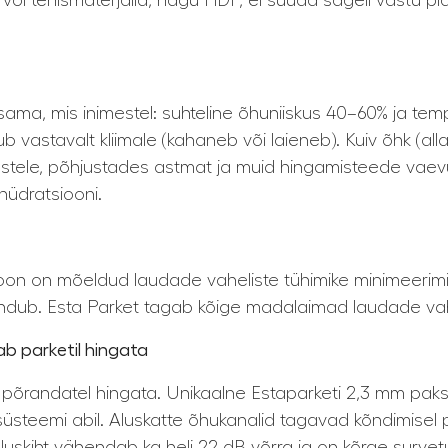
uit või tehismaterjalid, nagu HDF, ei suuda sageli vastu 
sama, mis inimestel: suhteline õhuniiskus 40–60% ja tem
 vastavalt kliimale (kahaneb või laieneb). Kuiv õhk (alla
imestele, põhjustades astmat ja muid hingamisteede vaev
hüdratsiooni.
ioon on mõeldud laudade vaheliste tühimike minimeerimi
endub. Esta Parket tagab kõige madalaimad laudade va
ab parketil hingata
tes põrandatel hingata. Unikaalne Estaparketi 2,3 mm pa
üsteemi abil. Aluskatte õhukanalid tagavad kõndimisel
aluskiht vähendab ka heli 22 dB võrra ja on kõrge surve