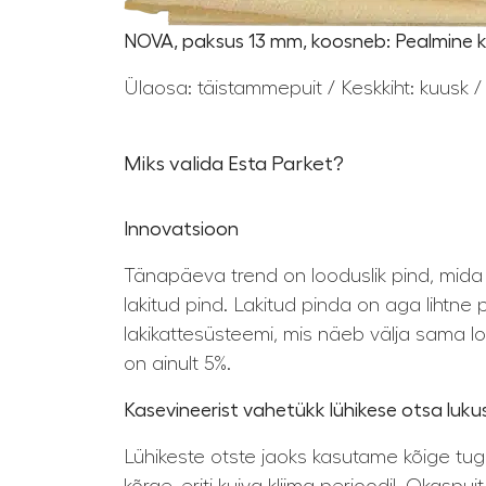
NOVA, paksus 13 mm, koosneb: Pealmine ki
Ülaosa: täistammepuit / Keskkiht: kuusk / 
Miks valida Esta Parket?
Innovatsioon
Tänapäeva trend on looduslik pind, mida t
lakitud pind. Lakitud pinda on aga lihtn
lakikattesüsteemi, mis näeb välja sama loo
on ainult 5%.
Kasevineerist vahetükk lühikese otsa luk
Lühikeste otste jaoks kasutame kõige tuge