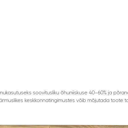
ukasutuseks soovitusliku õhuniiskuse 40–60% ja põran
ärmuslikes keskkonnatingimustes võib mõjutada toote toi