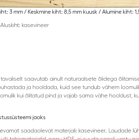
ht: 3 mm / Keskmine kiht: 8,5 mm kuusk / Alumine kiht: 
Aluskiht: kasevineer
avaliselt saavutab ainult naturaalsete õlidega õlitamis
e puhastada ja hooldada, kuid see tundub vähem loomuli
mulik kui õlitatud pind ja vajab sama vähe hooldust, kui 
ustussüsteemi jaoks
vamat saadaolevat materjali: kasevineer. Laudade lühike