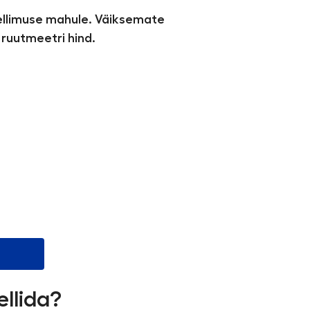
tellimuse mahule. Väiksemate
ruutmeetri hind.
ellida?