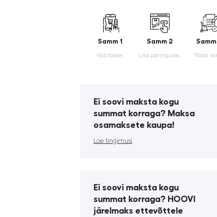
Samm 1
Samm 2
Samm
Vali toode.
Lisa päringusse.
Täida vo
Ei soovi maksta kogu
summat korraga? Maksa
osamaksete kaupa!
Loe tingimusi
Ei soovi maksta kogu
summat korraga? HOOVI
järelmaks ettevõttele