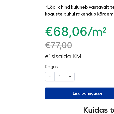
*Lõplik hind kujuneb vastavalt 
koguste puhul rakendub kõrgem 
€
68,06
/m²
€
77,00
ei sisalda KM
Kogus
-
+
Lisa päringusse
Kuidas t