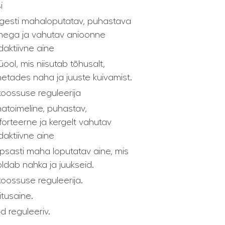
i
gesti mahaloputatav, puhastava
mega ja vahutav anioonne
daktiivne aine
üool, mis niisutab tõhusalt,
etades naha ja juuste kuivamist.
koossuse reguleerija
atoimeline, puhastav,
orteerne ja kergelt vahutav
daktiivne aine
psasti maha loputatav aine, mis
ldab nahka ja juukseid.
koossuse reguleerija.
litusaine.
d reguleeriv.