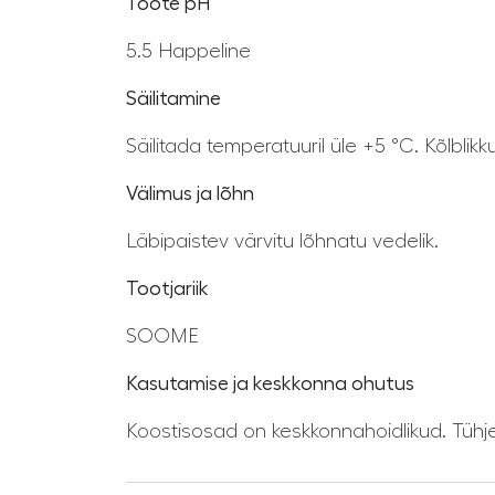
Toote pH
5.5 Happeline
Säilitamine
Säilitada temperatuuril üle +5 °C. Kõlbli
Välimus ja lõhn
Läbipaistev värvitu lõhnatu vedelik.
Tootjariik
SOOME
Kasutamise ja keskkonna ohutus
Koostisosad on keskkonnahoidlikud. Tüh