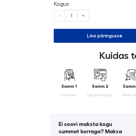
Kogus
-
+
Lisa päringusse
Kuidas t
Samm 1
Samm 2
Samm
Vali toode.
Lisa päringusse.
Täida vo
Ei soovi maksta kogu
summat korraga? Maksa