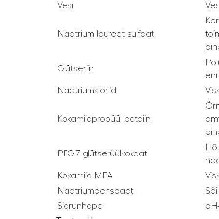
Vesi
Ves
Ker
Naatrium laureet sulfaat
toi
pin
Pol
Glütseriin
enn
Naatriumkloriid
Vis
Õrn
Kokamiidpropüül betaiin
amf
pin
Hõl
PEG-7 glütserüülkokaat
hoo
Kokamiid MEA
Vis
Naatriumbensoaat
Säi
Sidrunhape
pH-