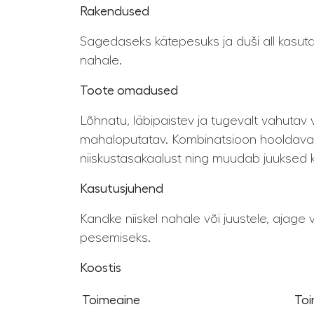
Rakendused
Sagedaseks kätepesuks ja duši all kasuta
nahale.
Toote omadused
Lõhnatu, läbipaistev ja tugevalt vahutav
mahaloputatav. Kombinatsioon hooldavate
niiskustasakaalust ning muudab juuksed k
Kasutusjuhend
Kandke niiskel nahale või juustele, ajage
pesemiseks.
Koostis
Toimeaine
To