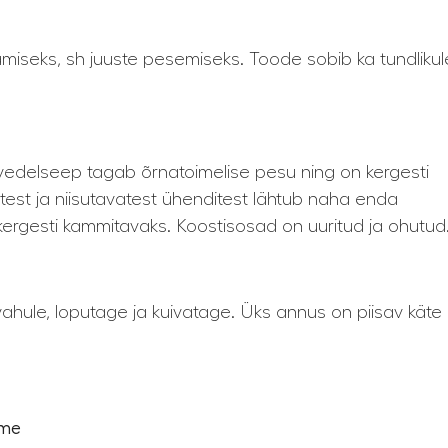
miseks, sh juuste pesemiseks. Toode sobib ka tundlikul
 vedelseep tagab õrnatoimelise pesu ning on kergesti
st ja niisutavatest ühenditest lähtub naha enda
ergesti kammitavaks. Koostisosad on uuritud ja ohutud
 vahule, loputage ja kuivatage. Üks annus on piisav käte
ime