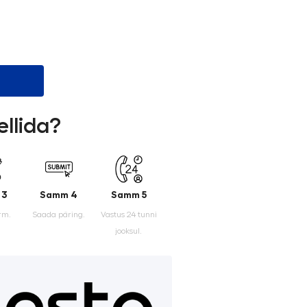
ellida?
 3
Samm 4
Samm 5
rm.
Saada päring.
Vastus 24 tunni
jooksul.