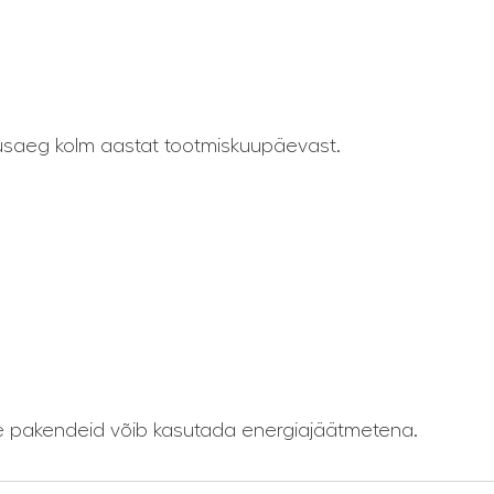
kkusaeg kolm aastat tootmiskuupäevast.
je pakendeid võib kasutada energiajäätmetena.