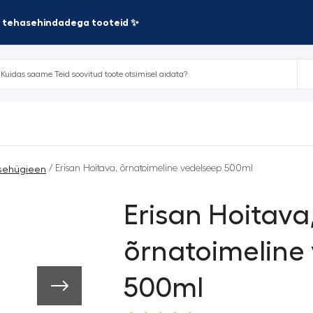
te tehasehindadega tooteid ✨
/ Erisan Hoitava, õrnatoimeline vedelseep 500ml
esehügieen
Erisan Hoitava
õrnatoimeline
500ml