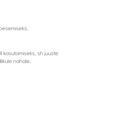
 pesemiseks.
l kasutamiseks, sh juuste
ikule nahale.