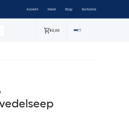
Avaleht
Meist
Blogi
Kontaktid
€
0,00
ET
,
 vedelseep