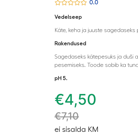
0.0
Vedelseep
Käte, keha ja juuste sagedaseks
Rakendused
Sagedaseks kätepesuks ja duši al
pesemiseks. Toode sobib ka tundl
pH 5.
€
4,50
€
7,10
ei sisalda KM