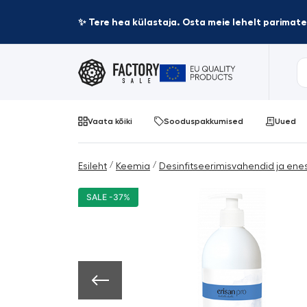
✨ Tere hea külastaja. Osta meie lehelt parima
Vaata kõiki
Sooduspakkumised
Uued
/
/
Esileht
Keemia
Desinfitseerimisvahendid ja en
SALE -37%