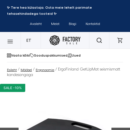
✨ Tere hea külastaja. Osta meie lehelt parimate
tehasehindadega tooteid ✨
Avaleht
Meist
Blogi
Kontaktid
ET
Vaata kõiki
Sooduspakkumised
Uued
/
/
/ ErgoFinland GetUpMat seismismatt
Esileht
Mööbel
Ergonoomia
kandesangaga
SALE -10%