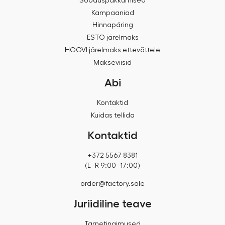
Sooduspakkumised
Kampaaniad
Hinnapäring
ESTO järelmaks
HOOVI järelmaks ettevõttele
Makseviisid
Abi
Kontaktid
Kuidas tellida
Kontaktid
+372 5567 8381
(E–R 9:00–17:00)
order@factory.sale
Juriidiline teave
Tarnetingimused