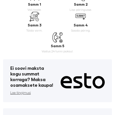
Samm 1
Samm 2
Vali toode.
Lisa päringusse.
Samm 3
Samm 4
Täida vorm.
Saada päring.
Samm 5
Vastus 24 tunni jooksul.
Ei soovi maksta
kogu summat
korraga? Maksa
osamaksete kaupa!
Loe tingimusi