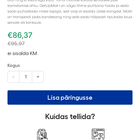
ära ning ei kooru ega kulu. Tänu mattide kaldus servadele pole
komistamise ohtu. GetUpMat-i on väga lihtne puhtana hoida ja seda
saab puhastada niiske lapiga, sest vaip ei sisalda üldse kangast. Matil
on transpordi jaoks kandesang ning selle saab hõlpsasti riputada laua
servale või konksule.
€
86,37
€
95,97
ei sisalda KM
Kogus
-
+
Lisa päringusse
Kuidas tellida?