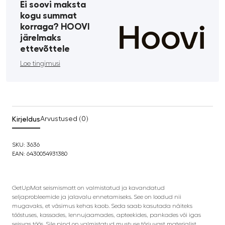
Ei soovi maksta
kogu summat
korraga? HOOVI
järelmaks
ettevõttele
Loe tingimusi
Kirjeldus
Arvustused (0)
SKU: 3636
EAN: 6430054931380
GetUpMat seismismatt on valmistatud ja kavandatud
seljaprobleemide ja jalavalu ennetamiseks. See on loodud nii
mugavaks, et väsimus kehas kaob. Seda saab kasutada näiteks
tööstuses, kassades, lennujaamades, apteekides, pankades või igas
seisvas töös. Sile pind on valmistatud mustuse tõrjuvast materjalist.