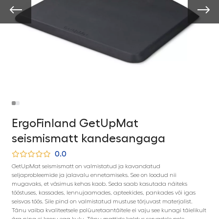
ErgoFinland GetUpMat
seismismatt kandesangaga
0.0
GetUpMat seismismatt on valmistatud ja kavandatud
seljaprobleemide ja jalavalu ennetamiseks. See on loodud nii
mugavaks, et väsimus kehas kaob. Seda saab kasutada näiteks
tööstuses, kassades, lennujaamades, apteekides, pankades või igas
seisvas töös. Sile pind on valmistatud mustuse tõrjuvast materjalist.
Tänu vaiba kvaliteetsele polüuretaantäitele ei vaju see kunagi täielikult