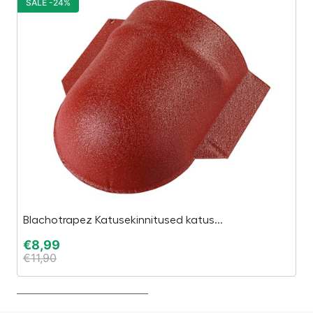
SALE -24%
S
Blachotrapez Katusekinnitused katus...
P
€
8,99
€
€
11,90
€