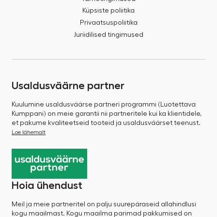
Küpsiste poliitika
Privaatsuspoliitika
Juriidilised tingimused
Usaldusväärne partner
Kuulumine usaldusväärse partneri programmi (Luotettava
Kumppani) on meie garantii nii partneritele kui ka klientidele,
et pakume kvaliteetseid tooteid ja usaldusväärset teenust.
Loe lähemalt
Hoia ühendust
Meil ja meie partneritel on palju suurepäraseid allahindlusi
kogu maailmast. Kogu maailma parimad pakkumised on