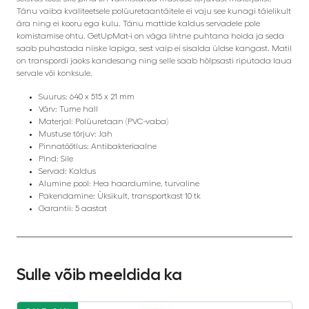
Tänu vaiba kvaliteetsele polüuretaantäitele ei vaju see kunagi täielikult
ära ning ei kooru ega kulu. Tänu mattide kaldus servadele pole
komistamise ohtu. GetUpMat-i on väga lihtne puhtana hoida ja seda
saab puhastada niiske lapiga, sest vaip ei sisalda üldse kangast. Matil
on transpordi jaoks kandesang ning selle saab hõlpsasti riputada laua
servale või konksule.
Suurus: 640 x 515 x 21 mm
Värv: Tume hall
Materjal: Polüuretaan (PVC-vaba)
Mustuse tõrjuv: Jah
Pinnatöötlus: Antibakteriaalne
Pind: Sile
Servad: Kaldus
Alumine pool: Hea haardumine, turvaline
Pakendamine: Üksikult, transportkast 10 tk
Garantii: 5 aastat
Sulle võib meeldida ka