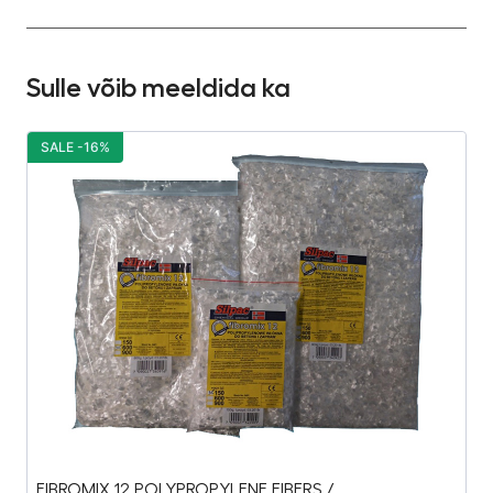
Sulle võib meeldida ka
SALE -16%
S
FIBROMIX 12 POLYPROPYLENE FIBERS / ...
Ko