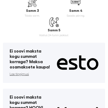
Samm 3
Samm 4
Täida vorm.
Saada päring.
Samm 5
Vastus 24 tunni jooksul.
Ei soovi maksta
kogu summat
korraga? Maksa
osamaksete kaupa!
Loe tingimusi
Ei soovi maksta
kogu summat
korraga? HOOVI