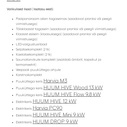
Valikulised lisad ( lisatasu eest):
Poolpanoraam aken tagaseinas (saadaval pronksi või peegli
viimistlusega)
Täisklaasist tagasein (saadaval pronksi või peegli viimistlusega)
Klaasist esisein (klaasuksega) (saadaval pronksi või peegli
viimistlusega)
LED-valgustusribad
Seljatoekomplekt (2 tk)
Kaelatoekomplekt (2 tk)
Saunatarvikute komplekt (sisaldab ämbrit, kopsikut ja
termomeetrit)
Veepaak puuküttega ahjule
Korstnakomplekt
Harvia M3
Puuküttega keris
HUUM HIVE Wood 13 kW
Puuküttega keris
HUUM HIVE Flow 9.8 kW
Puuküttega keris
HUUM HIVE 12 kW
Elektrikeris
Harvia PC90
Elektrikeris
HUUM HIVE Mini 9 kW
Elektrikeris
HUUM DROP 9 kW
Elektrikeris