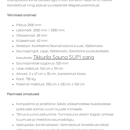
lisaväärtust ning pakub suurepärast lõõgastusvõimalust.
Tehnilised andmed
Pikkus 2500 mm
Läbimõõt: 2050 mm / 2300 mm
Otsaseinad: 28 mm
Küljeseinad: 42 mm
Materjal: Kvaliteetne Skandinaavia kuusk, töötlemata
Saunapingid: Lepp, töötlemata. Soovitame puidukaitseks
Tikkurila Sauna SUPI sarja
kasutada
Saunapinkide sügavus: 520 mm
Ukse mõõdud: 160 cm x 59 cm
Aknad: 2 x 67 cm x 30 cm, karastatud klaas
Kaal: 750 kg
Pakendi mõõdud: 250 cm x 120 cm x 120 cm
Peamised omadused
Kompaktne ja praktiline: Sobib väiksematesse õuealadesse,
pakkudes samas ruumi kuuele inimesele.
Tõhus kuuma jaotumine: Tünnisauna disain tagab ühtlase
kuumuse ja meeldiva saunaskäigu.
Vastupidav konstruktsioon: Valmistatud ilmastikukindlast
põhjamaise kuuse puidust pikaajaliseks kasutamiseks.