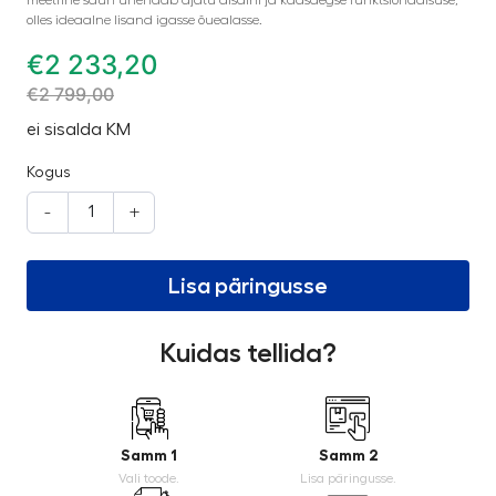
olles ideaalne lisand igasse õuealasse.
€
2 233,20
€
2 799,00
ei sisalda KM
Kogus
-
+
Lisa päringusse
Kuidas tellida?
Samm 1
Samm 2
Vali toode.
Lisa päringusse.