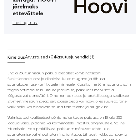
järelmaks
ettevõttele
Loe tingimusi
Kirjeldus
Arvustused (0)
Kasutusjuhendid (1)
Ehala 250 tünnisaun pakub ideaalset kombinatsiooni
funktsionaalsusest ja disainist, luues mugava ja tõhusa
saunakogemuse kuni kuuele inimesele. Klassikaline tünnisauna disain
tagab optimaalse kuumuse jaotumise, pakkudes mõnusat ja
lõõgastavat atmosfääri. Oma kompaktsuse ja praktilisusega sobib see
2,5-meetrine saun ideaalselt igasse aeda või hoovi, olles suurepärane
valik neile, kes hindavad sauna traditsioone ja mugavust.
Valmistatud kvaliteetsest põhjamaise kuuse puidust, on Ehala 250
loodud vastu pidama ka karmimatele ilmastikutingimustele. Väline
istumisala lisab praktilisust, pakkudes mõnusat kohta, kus
saunatamise vahel puhata ning jahtuda. Lihtsasti kokkupandav ja
vastupidava konstruktsiooniga Ehala 250 saun lisab Sinu hoovile