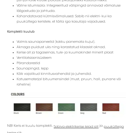
Väline istumisala: Integreeritud välipingid annavad võimaluse
lõõgastuda ja jahtuda.
Kohandatavad kütmisvõimalused: Sobib nii elektri- kui ka
puuküttega keristele, et täita iga kasutaja vajadused.
Komplekti kuulub
Valmis saunapaneelid (kokku panemata kujul).
Aknaga puidust uks ning karastatud klaasist aknad.
Kerise all ja tagaseinas, tule- ja kuumakindel minerit plaat
Ventilatsioonisüsteem
Põrandarestid
Saunapingid, lepp
Kõik vajalikud kinnitusvahendid ja juhendid.
Katusematerjal bituumensindel (must, pruun, hall, punane või
roheline)
NB! Keris ei kuulu komplekti.
ja
Sobiva elektrikerise leiad siit
puuküttega
.
kerise siit