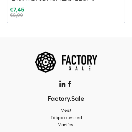
€
7,45
€
€
8,90
€
Factory.Sale
Meist
Tööpakkumised
Manifest