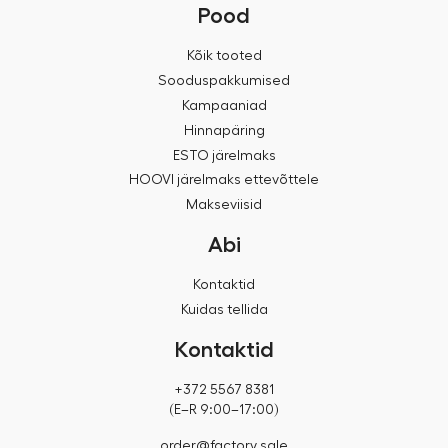
Pood
Kõik tooted
Sooduspakkumised
Kampaaniad
Hinnapäring
ESTO järelmaks
HOOVI järelmaks ettevõttele
Makseviisid
Abi
Kontaktid
Kuidas tellida
Kontaktid
+372 5567 8381
(E–R 9:00–17:00)
order@factory.sale