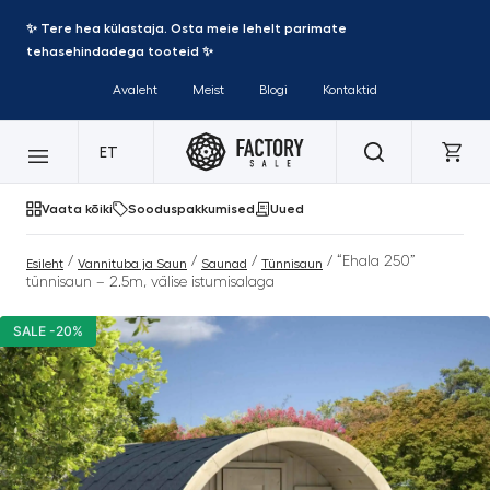
✨ Tere hea külastaja. Osta meie lehelt parimate
tehasehindadega tooteid ✨
Avaleht
Meist
Blogi
Kontaktid
ET
Vaata kõiki
Sooduspakkumised
Uued
/
/
/
/ “Ehala 250”
Esileht
Vannituba ja Saun
Saunad
Tünnisaun
tünnisaun – 2.5m, välise istumisalaga
SALE -20%