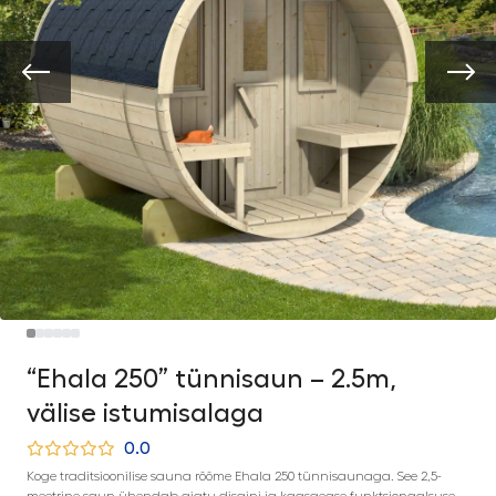
“Ehala 250” tünnisaun – 2.5m,
välise istumisalaga
0.0
Koge traditsioonilise sauna rõõme Ehala 250 tünnisaunaga. See 2,5-
meetrine saun ühendab ajatu disaini ja kaasaegse funktsionaalsuse,