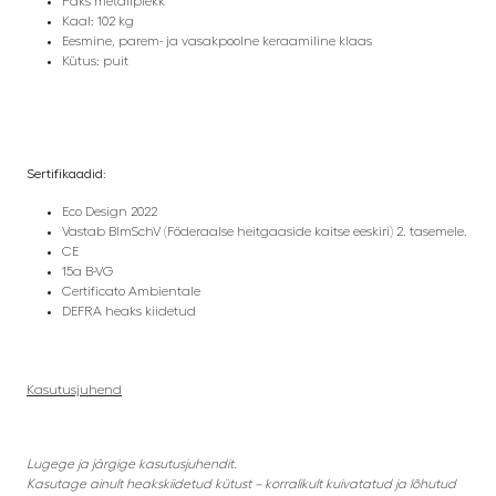
Paks metallplekk
Kaal: 102 kg
Eesmine, parem- ja vasakpoolne keraamiline klaas
Kütus: puit
Sertifikaadid:
Eco Design 2022
Vastab BlmSchV (Föderaalse heitgaaside kaitse eeskiri) 2. tasemele.
CE
15a B-VG
Certificato Ambientale
DEFRA heaks kiidetud
Kasutusjuhend
Lugege ja järgige kasutusjuhendit.
Kasutage ainult heakskiidetud kütust – korralikult kuivatatud ja lõhutud