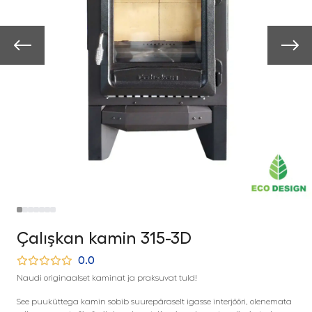
Çalışkan kamin 315-3D
0.0
Naudi originaalset kaminat ja praksuvat tuld!
See puuküttega kamin sobib suurepäraselt igasse interjööri, olenemata