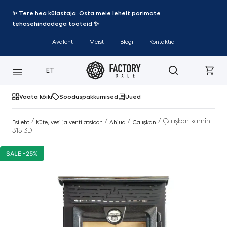
✨ Tere hea külastaja. Osta meie lehelt parimate
tehasehindadega tooteid ✨
Avaleht
Meist
Blogi
Kontaktid
ET
Vaata kõiki
Sooduspakkumised
Uued
/
/
/
/ Çalışkan kamin
Esileht
Küte, vesi ja ventilatsioon
Ahjud
Çalışkan
315-3D
SALE -25%