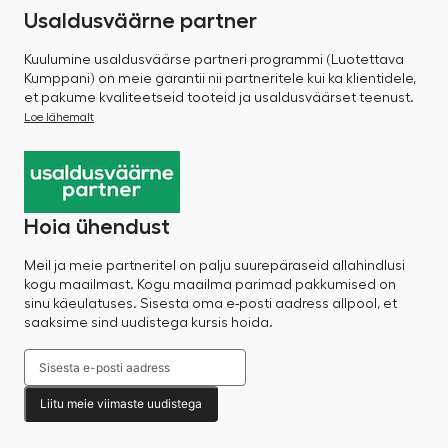
Usaldusväärne partner
Kuulumine usaldusväärse partneri programmi (Luotettava
Kumppani) on meie garantii nii partneritele kui ka klientidele,
et pakume kvaliteetseid tooteid ja usaldusväärset teenust.
Loe lähemalt
Hoia ühendust
Meil ja meie partneritel on palju suurepäraseid allahindlusi
kogu maailmast. Kogu maailma parimad pakkumised on
sinu käeulatuses. Sisesta oma e-posti aadress allpool, et
saaksime sind uudistega kursis hoida.
Liitu meie viimaste uudistega