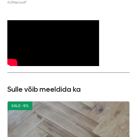
küttepuud!
Sulle võib meeldida ka
SALE -9%
S