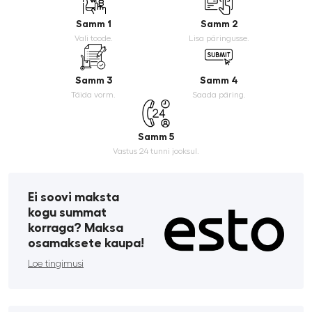
Samm 1
Samm 2
Vali toode.
Lisa päringusse.
Samm 3
Samm 4
Täida vorm.
Saada päring.
Samm 5
Vastus 24 tunni jooksul.
Ei soovi maksta
kogu summat
korraga? Maksa
osamaksete kaupa!
Loe tingimusi