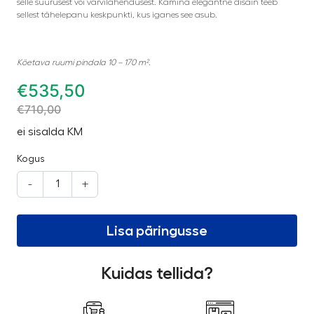
selle suurusest või värvilahendusest. Kamina elegantne disain teeb
sellest tähelepanu keskpunkti, kus iganes see asub.
Köetava ruumi pindala 10 – 170 m².
€
535,50
€
710,00
ei sisalda KM
Kogus
-
+
Lisa päringusse
Kuidas tellida?