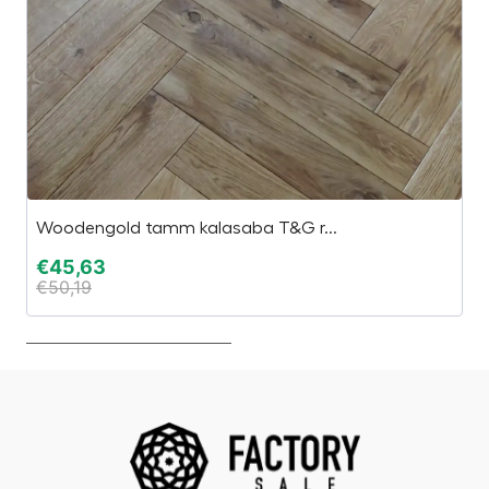
Woodengold tamm kalasaba T&G r...
G
€
45,63
€
€
50,19
€