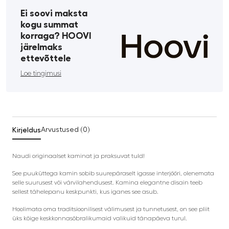
Ei soovi maksta
kogu summat
korraga? HOOVI
järelmaks
ettevõttele
Loe tingimusi
Kirjeldus
Arvustused (0)
Naudi originaalset kaminat ja praksuvat tuld!
See puuküttega kamin sobib suurepäraselt igasse interjööri, olenemata
selle suurusest või värvilahendusest. Kamina elegantne disain teeb
sellest tähelepanu keskpunkti, kus iganes see asub.
Hoolimata oma traditsioonilisest välimusest ja tunnetusest, on see pliit
üks kõige keskkonnasõbralikumaid valikuid tänapäeva turul.