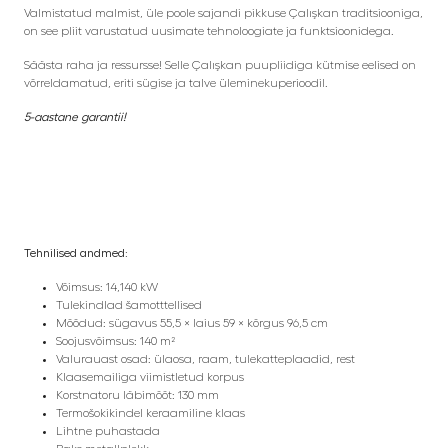
Valmistatud malmist, üle poole sajandi pikkuse Çalışkan traditsiooniga,
on see pliit varustatud uusimate tehnoloogiate ja funktsioonidega.
Säästa raha ja ressursse! Selle Çalışkan puupliidiga kütmise eelised on
võrreldamatud, eriti sügise ja talve üleminekuperioodil.
5-aastane garantii!
Tehnilised andmed:
Võimsus: 14,140 kW
Tulekindlad šamotttellised
Mõõdud: sügavus 55,5 × laius 59 × kõrgus 96,5 cm
Soojusvõimsus: 140 m²
Valurauast osad: ülaosa, raam, tulekatteplaadid, rest
Klaasemailiga viimistletud korpus
Korstnatoru läbimõõt: 130 mm
Termošokikindel keraamiline klaas
Lihtne puhastada