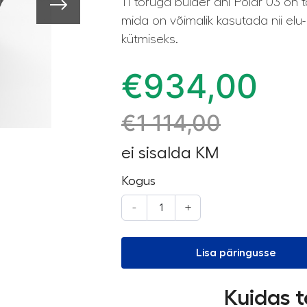
11 toruga bulder ahi Polar 03 on 
mida on võimalik kasutada nii elu
kütmiseks.
€
934,00
€
1 114,00
ei sisalda KM
Kogus
-
+
Lisa päringusse
Kuidas t