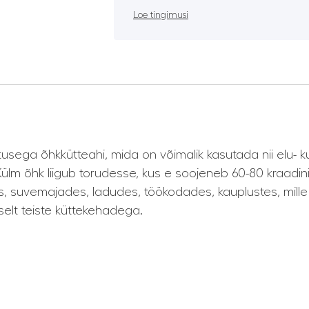
Loe tingimusi
tusega õhkkütteahi, mida on võimalik kasutada nii elu- 
 Külm õhk liigub torudesse, kus e soojeneb 60-80 kraadi
, suvemajades, ladudes, töökodades, kauplustes, mille
selt teiste küttekehadega.