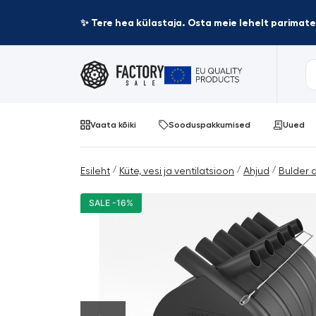
✨ Tere hea külastaja. Osta meie lehelt parima
Vaata kõiki
Sooduspakkumised
Uued
/
/
/
Esileht
Küte, vesi ja ventilatsioon
Ahjud
Bulder 
SALE -16%