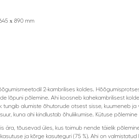
х 645 х 890 mm
õõgumismeetodil 2-kambrilises koldes. Hõõgumisprotse
de lõpuni põlemine. Ahi koosneb kahekambrilisest kolde
Õhk tungib alumiste õhutorude otsest sisse, kuumeneb ja
suur, kuna ahi kindlustab õhuliikumise. Kütuse põlemin
 ära, tõusevad üles, kus toimub nende täielik põlemine t
asutuse ja kõrge kasuteguri (75 %). Ahi on valmistatud k