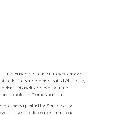
ssi tulemusena toimub alumises kambris
st, mille ümber on paigaldatud õhutorud,
 voolab ühtlaselt köetavasse ruumi.
e toimub kolde mõlemas kambris.
änu sinna juhitud lisaõhule. Selline
valiteetsest katlaterasest, mis õigel