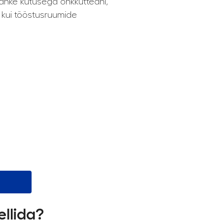
tahke kütusega õhkkütteahi,
- kui tööstusruumide
ellida?