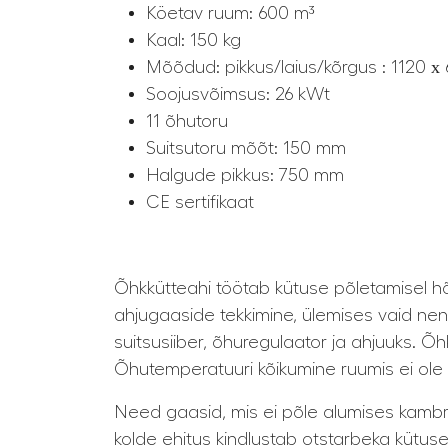
Köetav ruum: 600 m³
Kaal: 150 kg
Mõõdud: pikkus/laius/kõrgus : 1120 
Soojusvõimsus: 26 kWt
11 õhutoru
Suitsutoru mõõt: 150 mm
Halgude pikkus: 750 mm
CE sertifikaat
Õhkkütteahi töötab kütuse põletamisel h
ahjugaaside tekkimine, ülemises vaid nen
suitsusiiber, õhuregulaator ja ahjuuks. 
Õhutemperatuuri kõikumine ruumis ei ole 
Need gaasid, mis ei põle alumises kambris
kolde ehitus kindlustab otstarbeka kütusek