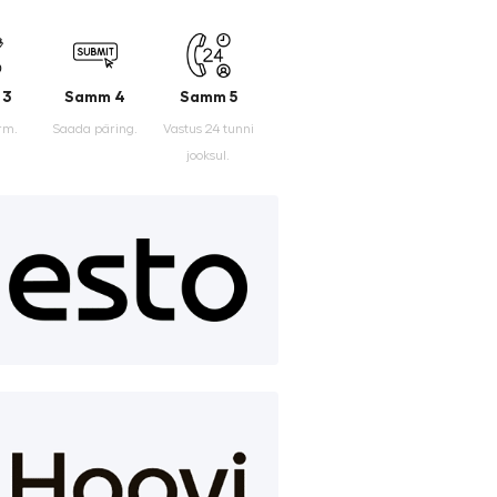
 3
Samm 4
Samm 5
rm.
Saada päring.
Vastus 24 tunni
jooksul.