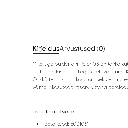
Kirjeldus
Arvustused (0)
11 toruga bulder ahi Polar 03 on tahke kü
jaotub ühtlaselt üle kogu köetava ruumi.
Õhkkütteahi sobib kasutamiseks elamutes
võimalik kasutada reservküttena paraleel
Lisainformatsioon:
Toote kood: 6001061