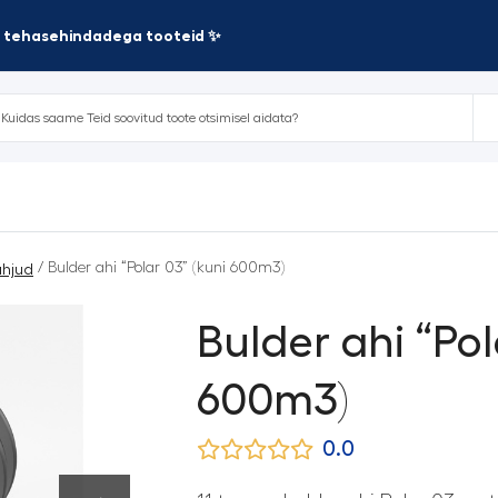
te tehasehindadega tooteid ✨
/ Bulder ahi “Polar 03” (kuni 600m3)
ahjud
Bulder ahi “Pol
600m3)
0.0