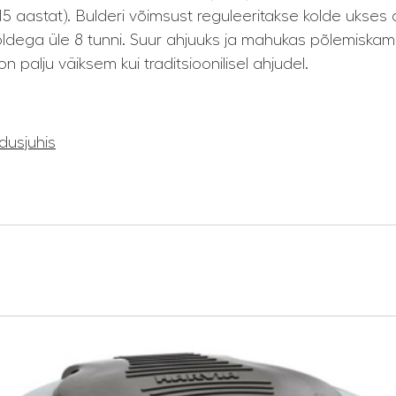
5 aastat). Bulderi võimsust reguleeritakse kolde ukse
koldega üle 8 tunni. Suur ahjuuks ja mahukas põlemiska
palju väiksem kui traditsioonilisel ahjudel.
ldusjuhis