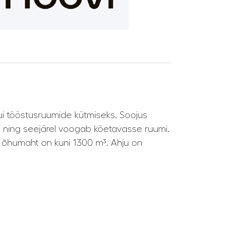
kui tööstusruumide kütmiseks. Soojus
ni ning seejärel voogab köetavasse ruumi.
 õhumaht on kuni 1300 m³. Ahju on