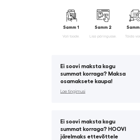
Samm 1
Samm 2
Samm
Vali toode.
Lisa päringusse.
Täida vo
Ei soovi maksta kogu
summat korraga? Maksa
osamaksete kaupa!
Loe tingimusi
Ei soovi maksta kogu
summat korraga? HOOVI
järelmaks ettevõttele