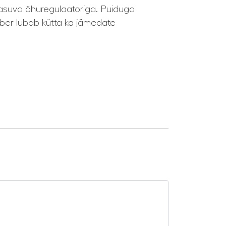
s asuva õhuregulaatoriga. Puiduga
mber lubab kütta ka jämedate
SALE -8%