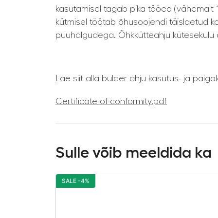
kasutamisel tagab pika tööea (vähemalt 1
kütmisel töötab õhusoojendi täislaetud 
puuhalgudega. Õhkkütteahju kütesekulu on 
Lae siit alla bulder ahju kasutus- ja paiga
Certificate-of-conformity.pdf
Sulle võib meeldida ka
SALE -4%