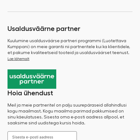
Usaldusväärne partner
Kuulumine usaldusväärse partneri programmi (Luotettava
Kumppani) on meie garantii nii partneritele kui ka klientidele,
et pakume kvaliteetseid tooteid ja usaldusväärset teenust.
Loe lähemalt
Hoia ühendust
Meil ja meie partneritel on palju suurepäraseid allahindlusi
kogu maailmast. Kogu maailma parimad pakkumised on
sinu käeulatuses. Sisesta oma e-posti aadress allpool, et
saaksime sind uudistega kursis hoida.