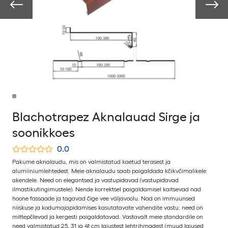
Blachotrapez Aknalauad Sirge ja
soonikkoes
0.0
Pakume aknalaudu, mis on valmistatud kaetud terasest ja
alumiiniumlehtedest. Meie aknalaudu saab paigaldada kõikvõimalikele
akendele. Need on elegantsed ja vastupidavad (vastupidavad
ilmastikutingimustele). Nende korrektsel paigaldamisel kaitsevad nad
hoone fassaade ja tagavad õige vee väljavoolu. Nad on immuunsed
niiskuse ja kodumajapidamises kasutatavate vahendite vastu; need on
mittepõlevad ja kergesti paigaldatavad. Vastavalt meie standardile on
need valmistatud 25, 31 ja 41 cm laiustest lehtrihmadest (muud laiused