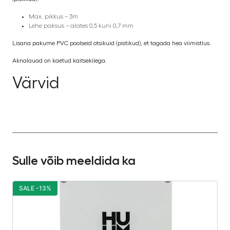
Max. pikkus – 3m
Lehe paksus – alates 0,5 kuni 0,7 mm
Lisana pakume PVC poolseid otsikuid (pistikud), et tagada hea viimistlus.
Aknalauad on kaetud kaitsekilega.
Värvid
Sulle võib meeldida ka
SALE -13%
S