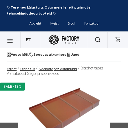
✨ Tere hea külastaja. Osta meie lehelt parimate
tehasehindadega tooteid ✨
Avaleht
Meist
Blogi
Kontaktid
ET
Vaata kõiki
Sooduspakkumised
Uued
/
/
/ Blachotrapez
Esileht
Üldehitus
Blachotrapez Aknalauad
Aknalauad Sirge ja soonikkoes
SALE -13%