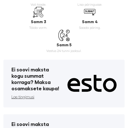
Vali toode.
Lisa päringusse.
Samm 3
Samm 4
Täida vorm.
Saada päring.
Samm 5
Vastus 24 tunni jooksul.
Ei soovi maksta
kogu summat
korraga? Maksa
osamaksete kaupa!
Loe tingimusi
Ei soovi maksta