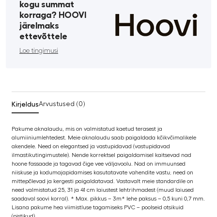
kogu summat
korraga? HOOVI
järelmaks
ettevõttele
Loe tingimusi
Kirjeldus
Arvustused (0)
Pakume aknalaudu, mis on valmistatud kaetud terasest ja
alumiiniumlehtedest. Meie aknalaudu saab paigaldada kõikvõimalikele
akendele. Need on elegantsed ja vastupidavad (vastupidavad
ilmastikutingimustele). Nende korrektsel paigaldamisel kaitsevad nad
hoone fassaade ja tagavad õige vee väljavoolu. Nad on immuunsed
niiskuse ja kodumajapidamises kasutatavate vahendite vastu; need on
mittepõlevad ja kergesti paigaldatavad. Vastavalt meie standardile on
need valmistatud 25, 31 ja 41 cm laiustest lehtrihmadest (muud laiused
saadaval soovi korral). * Max. pikkus – 3m* lehe paksus – 0,5 kuni 0,7 mm.
Lisana pakume hea viimistluse tagamiseks PVC – poolseid otsikuid
(pistikud).