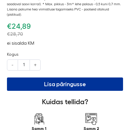
saadaval soovi korral). * Max. pikkus - 3m* lehe paksus - 0,5 kuni 0,7 mm.
Lisana pakume hea viimistluse tagamiseks PVC - poolseid otsikuid
(pistikud).
€
24,89
€
28,70
ei sisalda KM
Kogus
-
+
Lisa päringusse
Kuidas tellida?
Samm 1
Samm 2