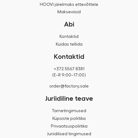
HOOVI järelmaks ettevõttele
Makseviisid
Abi
Kontaktid
Kuidas tellida
Kontaktid
+372 5567 8381
(E–R 9:00–17:00)
order@factory.sale
Juriidiline teave
Tarnetingimused
Küpsiste poliitika
Privaatsuspoliitika
Juriidilised tingimused