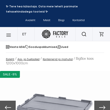
✨ Tere hea külastaja. Osta meie lehelt parimate
tehasehindadega tooteid ✨
Avaleht
Meist
Blogi
Kontaktid
ET
Vaata kõiki
Sooduspakkumised
Uued
/
/
/ BigBox kaas
Esileht
Aia- ja õuetooted
Konteinerid ja mahutid
1200x1000cm
SALE -9%