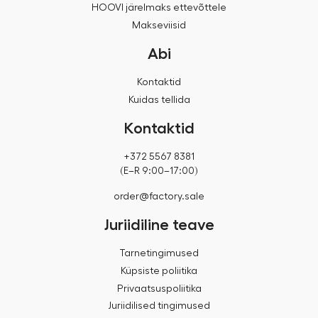
HOOVI järelmaks ettevõttele
Makseviisid
Abi
Kontaktid
Kuidas tellida
Kontaktid
+372 5567 8381
(E–R 9:00–17:00)
order@factory.sale
Juriidiline teave
Tarnetingimused
Küpsiste poliitika
Privaatsuspoliitika
Juriidilised tingimused