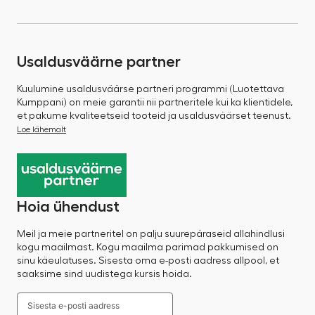
Usaldusväärne partner
Kuulumine usaldusväärse partneri programmi (Luotettava
Kumppani) on meie garantii nii partneritele kui ka klientidele,
et pakume kvaliteetseid tooteid ja usaldusväärset teenust.
Loe lähemalt
Hoia ühendust
Meil ja meie partneritel on palju suurepäraseid allahindlusi
kogu maailmast. Kogu maailma parimad pakkumised on
sinu käeulatuses. Sisesta oma e-posti aadress allpool, et
saaksime sind uudistega kursis hoida.