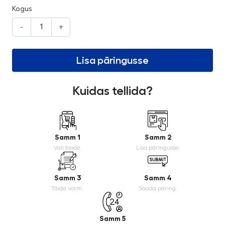
Kogus
-
+
Lisa päringusse
Kuidas tellida?
Samm 1
Samm 2
Vali toode.
Lisa päringusse.
Samm 3
Samm 4
Täida vorm.
Saada päring.
Samm 5