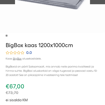
BigBox kaas 1200x1000cm
0.0
Kaas
BigBox
alusekastidele.
BigBoxid on pärit Saksamaalt, mis annab neile parima kvaliteedi ja
hinna suhte. BigBoxi aluskarbid on väga tugevad ja peavad vastu 10-
20 aastat! See on pikaajaline investeering teie tootmisse!
€
67,00
€
73,70
ei sisalda KM