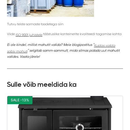
Tutvu teiste sarnaste toodetega siin
Viide
tööstuslike konteinerite kvaliteedi tagamise kohta
ISO 9001 juhistele
Ei ole kindel, millist mahutit valida? Meie blogipostitus “
Kuidas valida
” selgitab samm-sammult, mida silmas pidada uut mahutit
sobiv mahuti
valides. Vaata järele!
Sulle võib meeldida ka
SALE -13%
S