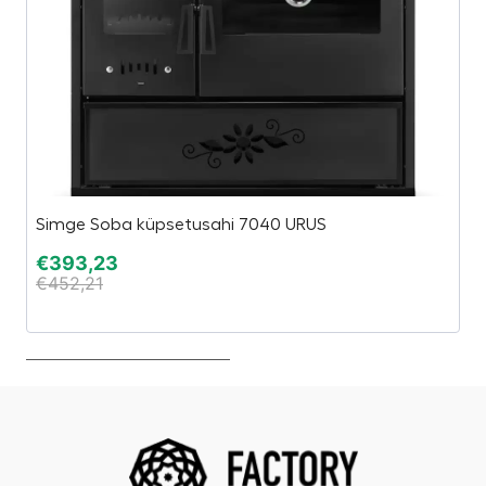
Ta
Simge Soba küpsetusahi 7040 URUS
2,
€
393,23
€
452,21
€
€