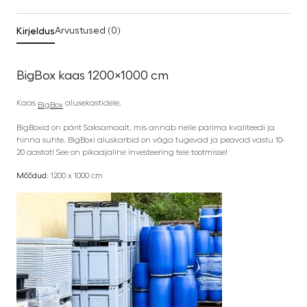
Kirjeldus
Arvustused (0)
BigBox kaas 1200×1000 cm
Kaas
alusekastidele.
BigBox
BigBoxid on pärit Saksamaalt, mis annab neile parima kvaliteedi ja
hinna suhte. BigBoxi aluskarbid on väga tugevad ja peavad vastu 10-
20 aastat! See on pikaajaline investeering teie tootmisse!
Mõõdud:
1200 x 1000 cm