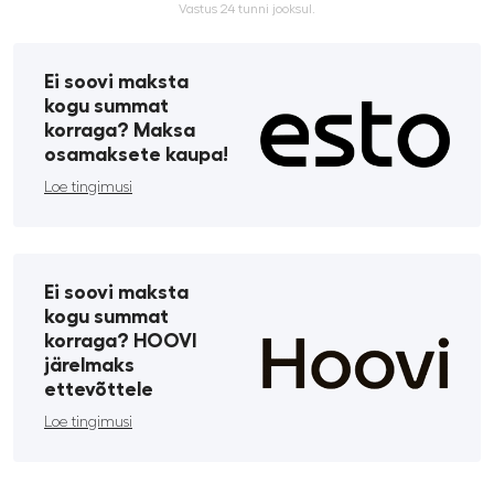
Vastus 24 tunni jooksul.
Ei soovi maksta
kogu summat
korraga? Maksa
osamaksete kaupa!
Loe tingimusi
Ei soovi maksta
kogu summat
korraga? HOOVI
järelmaks
ettevõttele
Loe tingimusi