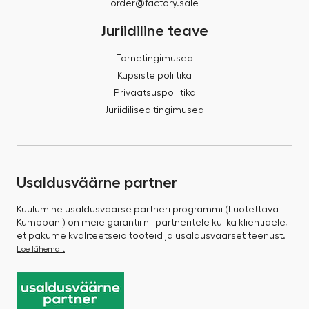
order@factory.sale
Juriidiline teave
Tarnetingimused
Küpsiste poliitika
Privaatsuspoliitika
Juriidilised tingimused
Usaldusväärne partner
Kuulumine usaldusväärse partneri programmi (Luotettava
Kumppani) on meie garantii nii partneritele kui ka klientidele,
et pakume kvaliteetseid tooteid ja usaldusväärset teenust.
Loe lähemalt