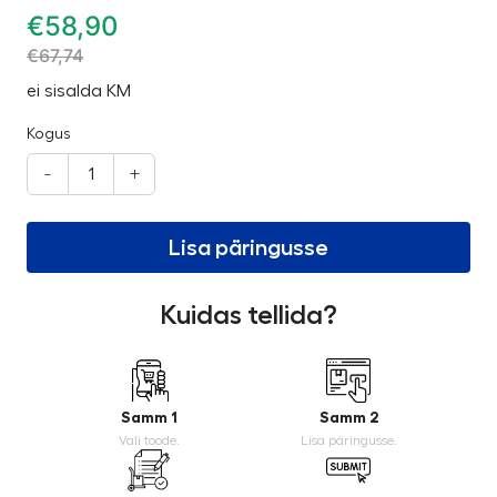
€
58,90
€
67,74
ei sisalda KM
Kogus
-
+
Lisa päringusse
Kuidas tellida?
Samm 1
Samm 2
Vali toode.
Lisa päringusse.