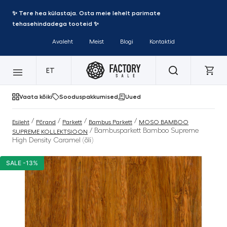
✨ Tere hea külastaja. Osta meie lehelt parimate
tehasehindadega tooteid ✨
Avaleht
Meist
Blogi
Kontaktid
ET
Vaata kõiki
Sooduspakkumised
Uued
/
/
/
/
Esileht
Põrand
Parkett
Bambus Parkett
MOSO BAMBOO
/ Bambusparkett Bamboo Supreme
SUPREME KOLLEKTSIOON
High Density Caramel (õli)
SALE -13%