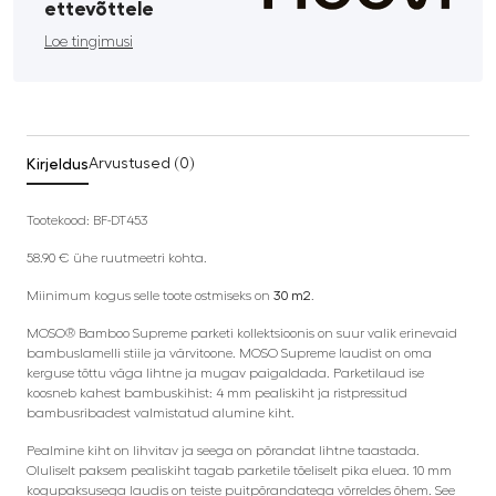
ettevõttele
Loe tingimusi
Kirjeldus
Arvustused (0)
Tootekood: BF-DT453
58.90 € ühe ruutmeetri kohta.
Miinimum kogus selle toote ostmiseks on
30 m2
.
MOSO® Bamboo Supreme parketi kollektsioonis on suur valik erinevaid
bambuslamelli stiile ja värvitoone. MOSO Supreme laudist on oma
kerguse tõttu väga lihtne ja mugav paigaldada. Parketilaud ise
koosneb kahest bambuskihist: 4 mm pealiskiht ja ristpressitud
bambusribadest valmistatud alumine kiht.
Pealmine kiht on lihvitav ja seega on põrandat lihtne taastada.
Oluliselt paksem pealiskiht tagab parketile tõeliselt pika eluea. 10 mm
kogupaksusega laudis on teiste puitpõrandatega võrreldes õhem. See