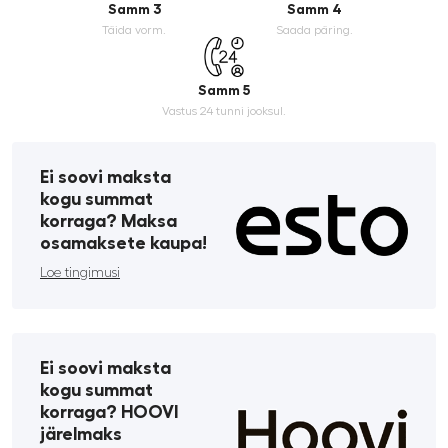
Samm 3
Samm 4
Täida vorm.
Saada päring.
Samm 5
Vastus 24 tunni jooksul.
Ei soovi maksta
kogu summat
korraga? Maksa
osamaksete kaupa!
Loe tingimusi
Ei soovi maksta
kogu summat
korraga? HOOVI
järelmaks