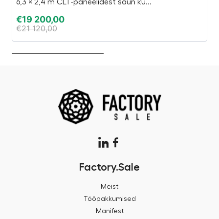
6,3 × 2,4 m CLT-paneelidest saun ku...
“4
€
19 200,00
€
€
21 120,00
€
Factory.Sale
Meist
Tööpakkumised
Manifest