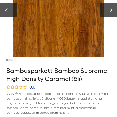
Bambusparkett Bamboo Supreme
High Density Caramel (õli)
0.0
MOSO® Bamboo Supreme parketi kollektsioonis on suur valik erinevaid
bambuslamelli stiile ja värvitoone. MOSO Supreme laudist on oma
kerguse tõttu väga lihtne ja mugav paigaldada. Parketilaud ise
koosneb kahest bambuskihist: 4 mm pealiskiht ja ristpressitud
bambusribadest valmistatud alumine kiht.