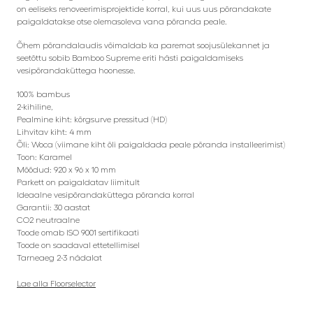
on eeliseks renoveerimisprojektide korral, kui uus uus põrandakate
paigaldatakse otse olemasoleva vana põranda peale.
Õhem põrandalaudis võimaldab ka paremat soojusülekannet ja
seetõttu sobib Bamboo Supreme eriti hästi paigaldamiseks
vesipõrandaküttega hoonesse.
100% bambus
2-kihiline,
Pealmine kiht: kõrgsurve pressitud (HD)
Lihvitav kiht: 4 mm
Õli: Woca (viimane kiht õli paigaldada peale põranda installeerimist)
Toon: Karamel
Mõõdud: 920 x 96 x 10 mm
Parkett on paigaldatav liimitult
Ideaalne vesipõrandaküttega põranda korral
Garantii: 30 aastat
CO2 neutraalne
Toode omab ISO 9001 sertifikaati
Toode on saadaval ettetellimisel
Tarneaeg 2-3 nädalat
Lae alla Floorselector