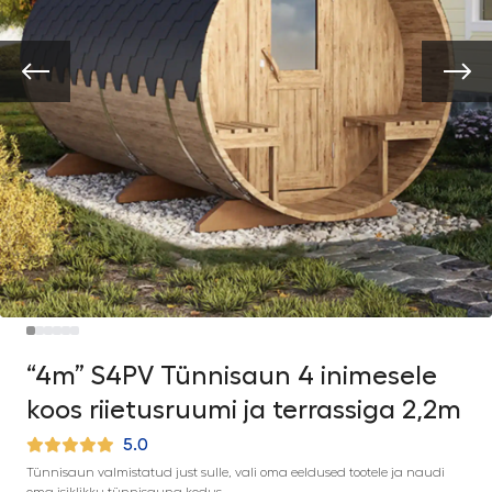
“4m” S4PV Tünnisaun 4 inimesele
koos riietusruumi ja terrassiga 2,2m
5.0
Tünnisaun valmistatud just sulle, vali oma eeldused tootele ja naudi
oma isiklikku tünnisauna kodus.