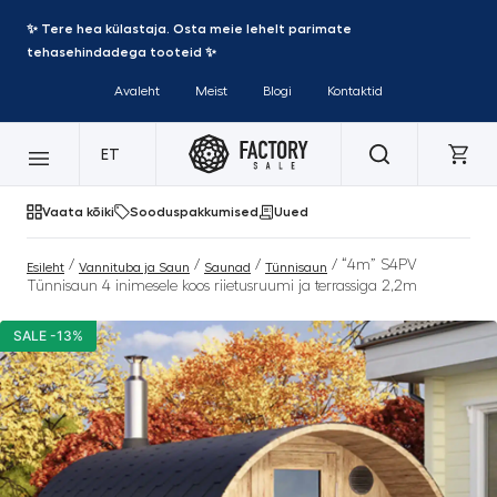
✨ Tere hea külastaja. Osta meie lehelt parimate
tehasehindadega tooteid ✨
Avaleht
Meist
Blogi
Kontaktid
ET
Vaata kõiki
Sooduspakkumised
Uued
/
/
/
/ “4m” S4PV
Esileht
Vannituba ja Saun
Saunad
Tünnisaun
Tünnisaun 4 inimesele koos riietusruumi ja terrassiga 2,2m
SALE -13%