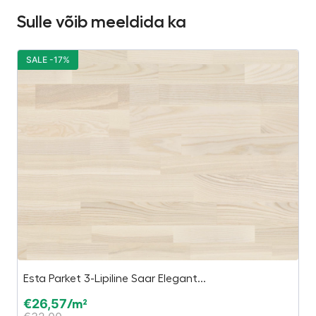
Sulle võib meeldida ka
SALE -17%
S
Esta Parket 3-Lipiline Saar Elegant...
Pe
€
26,57
€
/m²