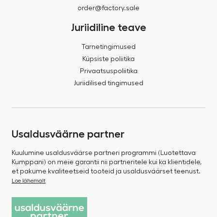
order@factory.sale
Juriidiline teave
Tarnetingimused
Küpsiste poliitika
Privaatsuspoliitika
Juriidilised tingimused
Usaldusväärne partner
Kuulumine usaldusväärse partneri programmi (Luotettava
Kumppani) on meie garantii nii partneritele kui ka klientidele,
et pakume kvaliteetseid tooteid ja usaldusväärset teenust.
Loe lähemalt