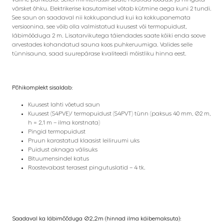
värsket õhku. Elektrikerise kasutamisel võtab kütmine aega kuni 2 tundi.
See saun on saadaval nii kokkupandud kui ka kokkupanemata
versioonina, see võib olla valmistatud kuusest või termopuidust,
läbimõõduga 2 m. Lisatarvikutega täiendades saate kõiki enda soove
arvestades kohandatud sauna koos puhkeruumiga. Valides selle
tünnisauna, saad suurepärase kvaliteedi mõistliku hinna eest.
Põhikomplekt sisaldab:
Kuusest lahti võetud saun
Kuusest (S4PVE)/ termopuidust (S4PVT) tünn (paksus 40 mm, Ø2 m,
h = 2,1 m – ilma korstnata)
Pingid termopuidust
Pruun karastatud klaasist leiliruumi uks
Puidust aknaga välisuks
Bituumensindel katus
Roostevabast terasest pingutuslatid – 4 tk.
Saadaval ka läbimõõduga Ø2,2m (hinnad ilma käibemaksuta):