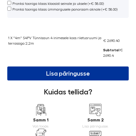
Pronksi tooniga klaas klaasist seinale ja uksele (+€ 58.00)
Pronksi tooniga klaas ümmargusele panoraam aknale (+€ 58.00)
1 X "4m" S4PV Tünnisaun 4 inimesele koos riietusruumi ja
€ 2690.40
terrassiga 2,2m
Subtotal
€
2690.4
Lisa päringusse
Kuidas tellida?
Samm 1
Samm 2
Vali toode.
Lisa päringusse.