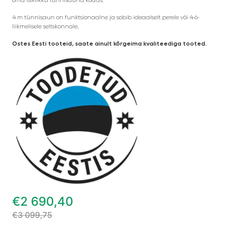
4 m tünnisaun on funktsionaalne ja sobib ideaalselt perele või 4-6-
liikmelisele seltskonnale.
Ostes Eesti tooteid, saate ainult kõrgeima kvaliteediga tooted.
€
2 690,40
€
3 099,75