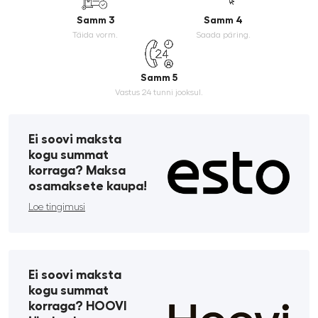
Samm 3
Samm 4
Täida vorm.
Saada päring.
Samm 5
Vastus 24 tunni jooksul.
Ei soovi maksta
kogu summat
korraga? Maksa
osamaksete kaupa!
Loe tingimusi
Ei soovi maksta
kogu summat
korraga? HOOVI