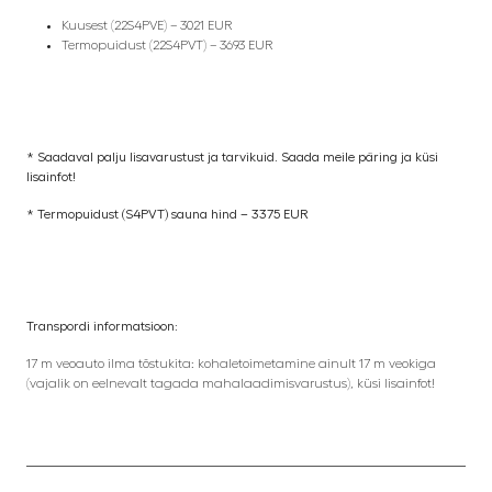
Kuusest (22S4PVE) – 3021 EUR
Termopuidust (22S4PVT) – 3693 EUR
* Saadaval palju lisavarustust ja tarvikuid. Saada meile päring ja küsi
lisainfot!
* Termopuidust (S4PVT) sauna hind – 3375 EUR
Transpordi informatsioon:
17 m veoauto ilma tõstukita: kohaletoimetamine ainult 17 m veokiga
(vajalik on eelnevalt tagada mahalaadimisvarustus), küsi lisainfot!