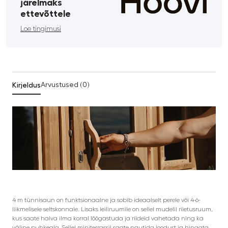
järelmaks
ettevõttele
Loe tingimusi
Kirjeldus
Arvustused (0)
4 m tünnisaun on funktsionaalne ja sobib ideaalselt perele või 4-6-
liikmelisele seltskonnale. Lisaks leiliruumile on sellel mudelil riietusruum,
kus saate halva ilma korral lõõgastuda ja riideid vahetada ning ka
väline puhkeala. Sellel miniterrassil saate nautida loodust ja hingata