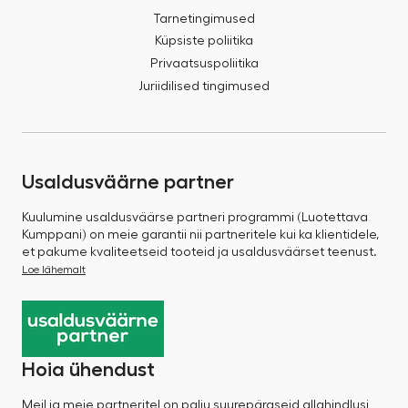
Tarnetingimused
Küpsiste poliitika
Privaatsuspoliitika
Juriidilised tingimused
Usaldusväärne partner
Kuulumine usaldusväärse partneri programmi (Luotettava
Kumppani) on meie garantii nii partneritele kui ka klientidele,
et pakume kvaliteetseid tooteid ja usaldusväärset teenust.
Loe lähemalt
Hoia ühendust
Meil ja meie partneritel on palju suurepäraseid allahindlusi