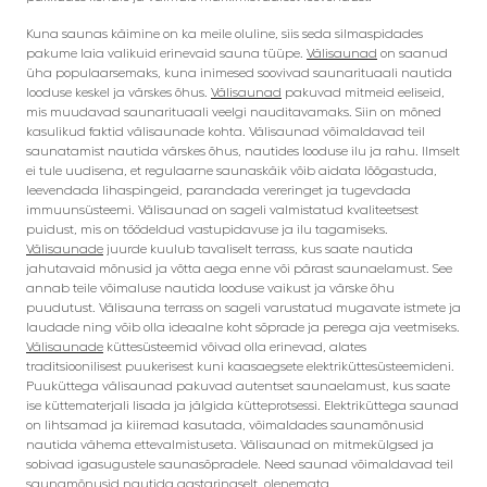
Kuna saunas käimine on ka meile oluline, siis seda silmaspidades
pakume laia valikuid erinevaid sauna tüüpe.
Välisaunad
on saanud
üha populaarsemaks, kuna inimesed soovivad saunarituaali nautida
looduse keskel ja värskes õhus.
Välisaunad
pakuvad mitmeid eeliseid,
mis muudavad saunarituaali veelgi nauditavamaks. Siin on mõned
kasulikud faktid välisaunade kohta. Välisaunad võimaldavad teil
saunatamist nautida värskes õhus, nautides looduse ilu ja rahu. Ilmselt
ei tule uudisena, et regulaarne saunaskäik võib aidata lõõgastuda,
leevendada lihaspingeid, parandada vereringet ja tugevdada
immuunsüsteemi. Välisaunad on sageli valmistatud kvaliteetsest
puidust, mis on töödeldud vastupidavuse ja ilu tagamiseks.
Välisaunade
juurde kuulub tavaliselt terrass, kus saate nautida
jahutavaid mõnusid ja võtta aega enne või pärast saunaelamust. See
annab teile võimaluse nautida looduse vaikust ja värske õhu
puudutust. Välisauna terrass on sageli varustatud mugavate istmete ja
laudade ning võib olla ideaalne koht sõprade ja perega aja veetmiseks.
Välisaunade
küttesüsteemid võivad olla erinevad, alates
traditsioonilisest puukerisest kuni kaasaegsete elektriküttesüsteemideni.
Puuküttega välisaunad pakuvad autentset saunaelamust, kus saate
ise küttematerjali lisada ja jälgida kütteprotsessi. Elektriküttega saunad
on lihtsamad ja kiiremad kasutada, võimaldades saunamõnusid
nautida vähema ettevalmistuseta. Välisaunad on mitmekülgsed ja
sobivad igasugustele saunasõpradele. Need saunad võimaldavad teil
saunamõnusid nautida aastaringselt, olenemata