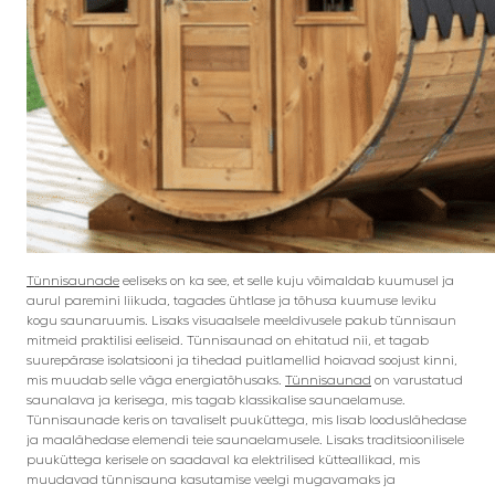
Tünnisaunade
eeliseks on ka see, et selle kuju võimaldab kuumusel ja
aurul paremini liikuda, tagades ühtlase ja tõhusa kuumuse leviku
kogu saunaruumis. Lisaks visuaalsele meeldivusele pakub tünnisaun
mitmeid praktilisi eeliseid. Tünnisaunad on ehitatud nii, et tagab
suurepärase isolatsiooni ja tihedad puitlamellid hoiavad soojust kinni,
mis muudab selle väga energiatõhusaks.
Tünnisaunad
on varustatud
saunalava ja kerisega, mis tagab klassikalise saunaelamuse.
Tünnisaunade keris on tavaliselt puuküttega, mis lisab looduslähedase
ja maalähedase elemendi teie saunaelamusele. Lisaks traditsioonilisele
puuküttega kerisele on saadaval ka elektrilised kütteallikad, mis
muudavad tünnisauna kasutamise veelgi mugavamaks ja