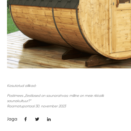
Kasutatud allikad:
Postimees „Eestlased on saunarahvas: milline on meie rikkalik
saunakultuur?“
Raamatuportaal 30. november 2023
Jaga