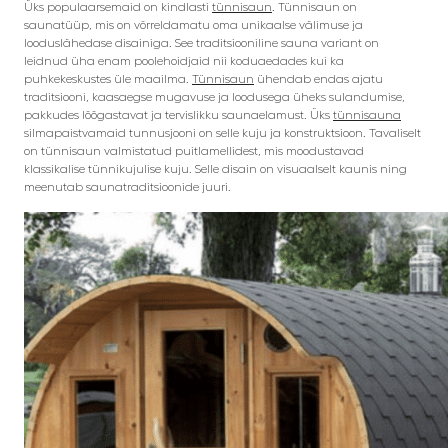
Üks populaarsemaid on kindlasti
tünnisaun
. Tünnisaun on
saunatüüp, mis on võrreldamatu oma unikaalse välimuse ja
looduslähedase disainiga. See traditsiooniline sauna variant on
leidnud üha enam poolehoidjaid nii koduaedades kui ka
puhkekeskustes üle maailma.
Tünnisaun
ühendab endas ajatu
traditsiooni, kaasaegse mugavuse ja loodusega üheks sulandumise,
pakkudes lõõgastavat ja tervislikku saunaelamust. Üks
tünnisauna
silmapaistvamaid tunnusjooni on selle kuju ja konstruktsioon. Tavaliselt
on tünnisaun valmistatud puitlamellidest, mis moodustavad
klassikalise tünnikujulise kuju. Selle disain on visuaalselt kaunis ning
meenutab saunatraditsioonide juuri.