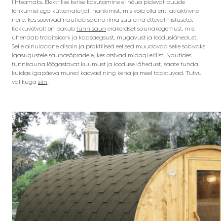
lihtsamaks. Elektrilise kerise kasutamine ei nõua pidevat puude
lõhkumist ega küttematerjali hankimist, mis võib olla eriti atraktiivne
neile, kes soovivad nautida sauna ilma suurema ettevalmistuseta.
Kokkuvõtvalt on pakub
tünnisaun
erakordset saunakogemust, mis
ühendab traditsiooni ja kaasaegsust, mugavust ja looduslähedust.
Selle ainulaadne disain ja praktilised eelised muudavad selle sobivaks
igasugustele saunasõpradele, kes otsivad midagi erilist. Nautides
tünnisauna lõõgastavat kuumust ja looduse lähedust, saate tunda,
kuidas igapäeva mured kaovad ning keha ja meel taastuvad. Tutvu
valikuga
siin
.