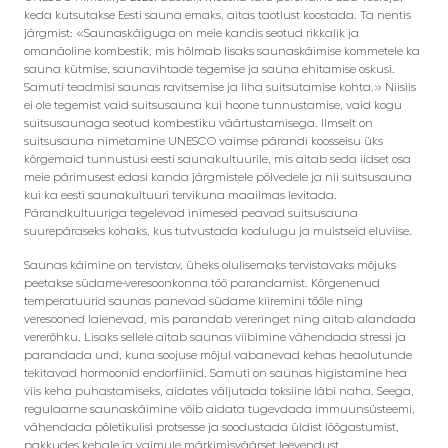
keda kutsutakse Eesti sauna emaks, aitas taotlust koostada. Ta nentis
järgmist: «Saunaskäiguga on meie kandis seotud rikkalik ja
omanäoline kombestik, mis hõlmab lisaks saunaskäimise kommetele ka
sauna kütmise, saunavihtade tegemise ja sauna ehitamise oskusi.
Samuti teadmisi saunas ravitsemise ja liha suitsutamise kohta.» Niisiis
ei ole tegemist vaid suitsusauna kui hoone tunnustamise, vaid kogu
suitsusaunaga seotud kombestiku väärtustamisega. Ilmselt on
suitsusauna nimetamine UNESCO vaimse pärandi koosseisu üks
kõrgemaid tunnustusi eesti saunakultuurile, mis aitab seda iidset osa
meie pärimusest edasi kanda järgmistele põlvedele ja nii suitsusauna
kui ka eesti saunakultuuri tervikuna maailmas levitada.
Pärandkultuuriga tegelevad inimesed peavad suitsusauna
suurepäraseks kohaks, kus tutvustada kodulugu ja muistseid eluviise.
Saunas käimine on tervistav, üheks olulisemaks tervistavaks mõjuks
peetakse südame-veresoonkonna töö parandamist. Kõrgenenud
temperatuurid saunas panevad südame kiiremini tööle ning
veresooned laienevad, mis parandab vereringet ning aitab alandada
vererõhku. Lisaks sellele aitab saunas viibimine vähendada stressi ja
parandada und, kuna soojuse mõjul vabanevad kehas heaolutunde
tekitavad hormoonid endorfiinid. Samuti on saunas higistamine hea
viis keha puhastamiseks, aidates väljutada toksiine läbi naha. Seega,
regulaarne saunaskäimine võib aidata tugevdada immuunsüsteemi,
vähendada põletikulisi protsesse ja soodustada üldist lõõgastumist,
pakkudes kehale ja vaimule märkimisväärset leevendust.