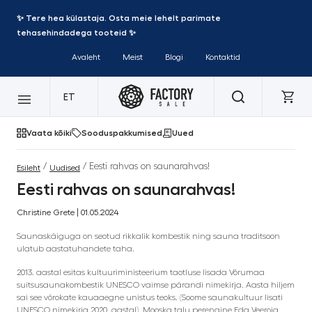
✨ Tere hea külastaja. Osta meie lehelt parimate
tehasehindadega tooteid ✨
Avaleht
Meist
Blogi
Kontaktid
ET
Vaata kõiki
Sooduspakkumised
Uued
/
/ Eesti rahvas on saunarahvas!
Esileht
Uudised
Eesti rahvas on saunarahvas!
Christine Grete | 01.05.2024
Saunaskäiguga on seotud rikkalik kombestik ning sauna traditsoon
ulatub aastatuhandete taha.
2013. aastal esitas kultuuriministeerium taotluse lisada Võrumaa
suitsusaunakombestik UNESCO vaimse pärandi nimekirja. Aasta hiljem
sai see võrokate kauaaegne unistus teoks. (Soome saunakultuur lisati
UNESCO nimekirja 2020. aastal). Mooska talu perenaine Eda Veeroja,