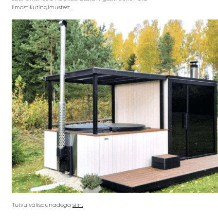
ilmastikutingimustest.
Tutvu välisaunadega
siin.