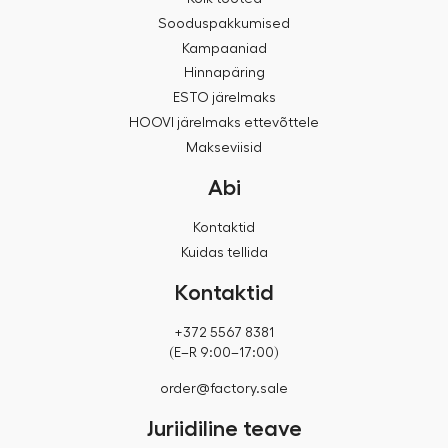
Sooduspakkumised
Kampaaniad
Hinnapäring
ESTO järelmaks
HOOVI järelmaks ettevõttele
Makseviisid
Abi
Kontaktid
Kuidas tellida
Kontaktid
+372 5567 8381
(E–R 9:00–17:00)
order@factory.sale
Juriidiline teave