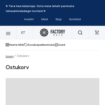
✨ Tere hea külastaja. Osta meie lehelt parimate
tehasehindadega tooteid ✨
Avaleht
Meist
Blogi
Kontaktid
ET
Vaata kõiki
Sooduspakkumised
Uued
/ Ostukorv
Esileht
Ostukorv