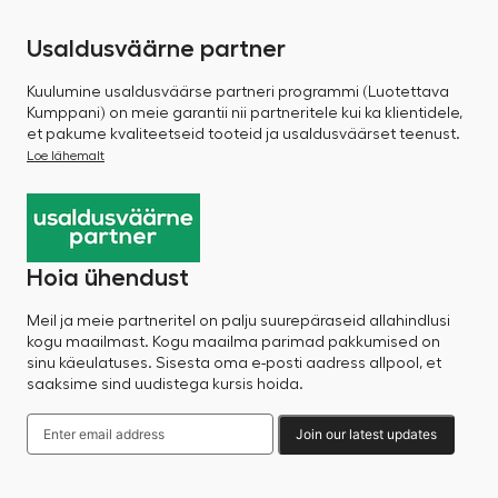
Usaldusväärne partner
Kuulumine usaldusväärse partneri programmi (Luotettava
Kumppani) on meie garantii nii partneritele kui ka klientidele,
et pakume kvaliteetseid tooteid ja usaldusväärset teenust.
Loe lähemalt
Hoia ühendust
Meil ja meie partneritel on palju suurepäraseid allahindlusi
kogu maailmast. Kogu maailma parimad pakkumised on
sinu käeulatuses. Sisesta oma e-posti aadress allpool, et
saaksime sind uudistega kursis hoida.
Join our latest updates