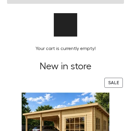
Your cart is currently empty!
New in store
PRO
SALE
ON
SALE