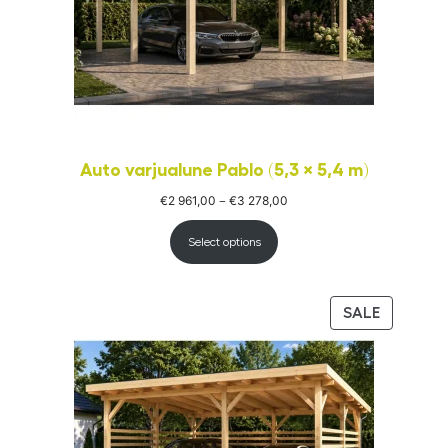
Auto varjualune Pablo (5,3 × 5,4 m)
€
2 961,00
€
3 278,00
Price
–
range:
€2
961,00
Select options
through
€3
278,00
PRODUC
SALE
ON
SALE