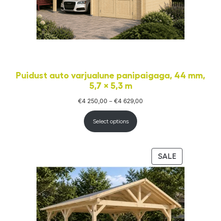
Puidust auto varjualune panipaigaga, 44 mm,
5,7 × 5,3 m
€
4 250,00
€
4 629,00
Price
–
range:
€4
250,00
Select options
through
€4
629,00
PRODUCT
SALE
ON
SALE