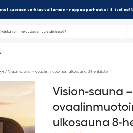
nat suoraan verkkosivultamme - nappaa parhaat diilit itsellesi!
t
/ Vision-sauna – ovaalinmuotoinen ulkosauna 8-henkilölle
na
Vision-sauna –
ovaalinmuoto
ulkosauna 8-he