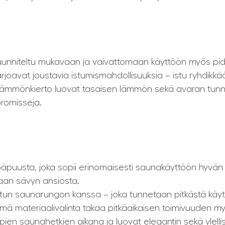
 suunniteltu mukavaan ja vaivattomaan käyttöön myös p
rjoavat joustavia istumismahdollisuuksia – istu ryhdikkääs
s lämmönkierto luovat tasaisen lämmön sekä avaran tunne
romisseja.
päpuusta, joka sopii erinomaisesti saunakäyttöön hyvä
an sävyn ansiosta.
un saunarungon kanssa – joka tunnetaan pitkästä käyt
mä materiaalivalinta takaa pitkäaikaisen toimivuuden my
en saunahetkien aikana ja luovat elegantin sekä ylell