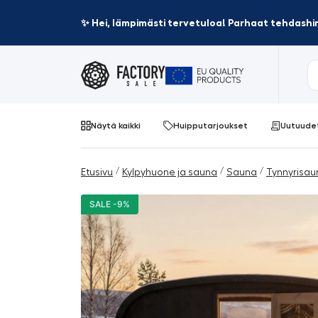
✨ Hei, lämpimästi tervetuloa! Parhaat tehdashin
Näytä kaikki
Huipputarjoukset
Uutuude
/
/
/
Etusivu
Kylpyhuone ja sauna
Sauna
Tynnyrisau
SALE -9%