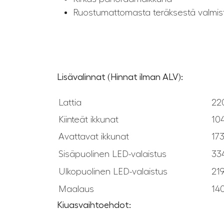
Ruostumattomasta teräksestä valmiste
Lisävalinnat (Hinnat ilman ALV):
Lattia
22
Kiinteät ikkunat
10
Avattavat ikkunat
17
Sisäpuolinen LED-valaistus
33
Ulkopuolinen LED-valaistus
21
Maalaus
14
Kiuasvaihtoehdot: