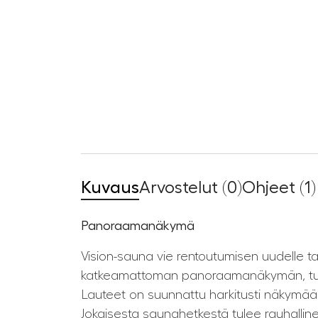
Kuvaus
Arvostelut (0)
Ohjeet (1)
Panoraamanäkymä
Vision-sauna vie rentoutumisen uudelle t
katkeamattoman panoraamanäkymän, tuoden
Lauteet on suunnattu harkitusti näkymää 
Jokaisesta saunahetkestä tulee rauhalline