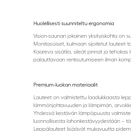
Huolellisesti suunniteltu ergonomia
Vision-saunan jokainen yksityiskohta on
Monitasoiset, kulmaan sijoitetut lauteet ta
Kaareva sisätila, sileät pinnat ja tehoka
palauttavaan rentoutumiseen ilman komp
Premium-luokan materiaalit
Lauteet on valmistettu laadukkaasta lep
lämmönjohtavuuden ja lämpimän, arvokka
Yhdessä kestävän lämpöpuusta valmistet
luonnollisesta lahonkestävyydestään – tä
Leppälauteet lisäävät mukavuutta pidempi