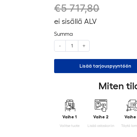
€
5 717,80
ei sisällä ALV
Summa
-
+
Lisää tarjouspyyntöön
Miten ti
Vaihe 1
Vaihe 2
Vaihe
Valitse tuote
Lisää ostoskoriin
Täytä lo