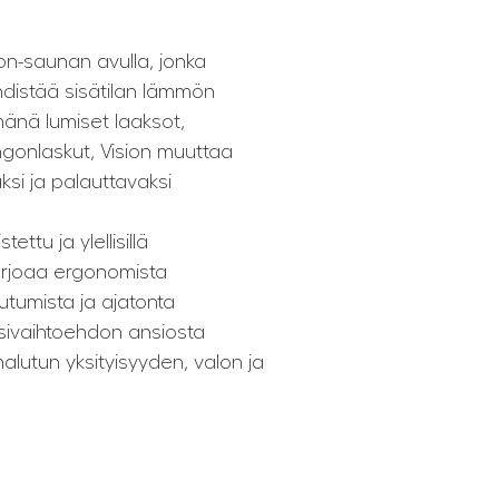
on-saunan avulla, jonka
distää sisätilan lämmön
mänä lumiset laaksot,
ringonlaskut, Vision muuttaa
si ja palauttavaksi
tu ja ylellisillä
tarjoaa ergonomista
tumista ja ajatonta
lasivaihtoehdon ansiosta
alutun yksityisyyden, valon ja