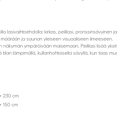
lla lasivaihtoehdolla: kirkas, peililasi, pronssinsävyinen j
on määrään ja saunan yleiseen visuaaliseen ilmeeseen.
n näkymän ympäröivään maisemaan. Peililasi lisää yksityi
 tilan lämpimällä, kullanhohtoisella sävyllä, kun taas mu
 × 230 cm
 × 150 cm