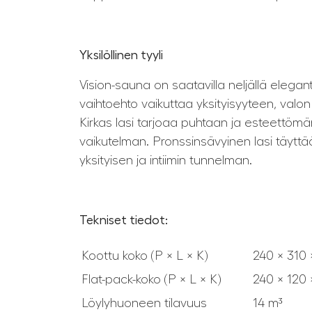
Yksilöllinen tyyli
Vision-sauna on saatavilla neljällä eleganti
vaihtoehto vaikuttaa yksityisyyteen, val
Kirkas lasi tarjoaa puhtaan ja esteettömä
vaikutelman. Pronssinsävyinen lasi täyttää
yksityisen ja intiimin tunnelman.
Tekniset tiedot:
Koottu koko (P × L × K)
240 × 310
Flat-pack-koko (P × L × K)
240 × 120
Löylyhuoneen tilavuus
14 m³