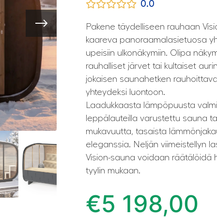
0.0
Pakene täydelliseen rauhaan Visi
kaareva panoraamalasietuosa yh
upeisiin ulkonäkymiin. Olipa näky
rauhalliset järvet tai kultaiset au
jokaisen saunahetken rauhoittavak
yhteydeksi luontoon.
Laadukkaasta lämpöpuusta valmistet
leppälauteilla varustettu sauna 
mukavuutta, tasaista lämmönjakau
eleganssia. Neljän viimeistellyn 
Vision-sauna voidaan räätälöidä h
tyylin mukaan.
€
5 198,00