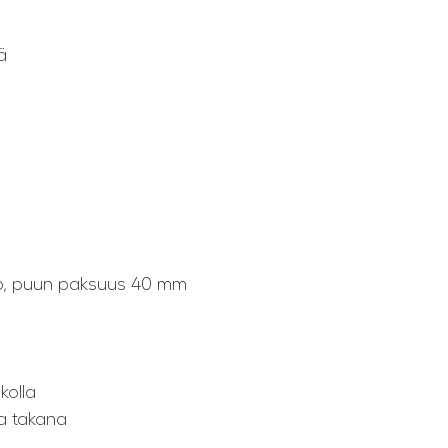
ä
o, puun paksuus 40 mm
kolla
ja takana