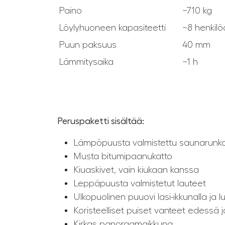
Paino
~710 kg
Löylyhuoneen kapasiteetti
~8 henkilö
Puun paksuus
40 mm
Lämmitysaika
~1 h
Peruspaketti sisältää:
Lämpöpuusta valmistettu saunarunk
Musta bitumipaanukatto
Kiuaskivet, vain kiukaan kanssa
Leppäpuusta valmistetut lauteet
Ulkopuolinen puuovi lasi-ikkunalla ja lu
Koristeelliset puiset vanteet edessä 
Kirkas panoraamaikkuna