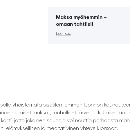
Maksa myöhemmin ­–
omaan tahtiisi!
Lue lisää
asolle yhdistämällä sisätilan lämmön luonnon kauneutee
 lumiset laaksot, rauhalliset järvet ja kultaiset au
kohti, jotta jokainen saunoja voi nauttia parhaasta ma
n, elämyksellinen ja meditatiivinen yhteys luontoon.