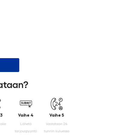
lataan?
 3
Vaihe 4
Vaihe 5
make
Lähetä
Vastataan 24
tarjouspyyntö
tunnin kuluessa