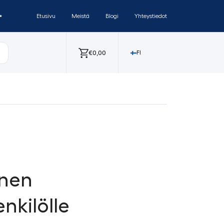
✨
Etusivu
Meistä
Blogi
Yhteystiedot
€
0,00
FI
inen
nkilölle