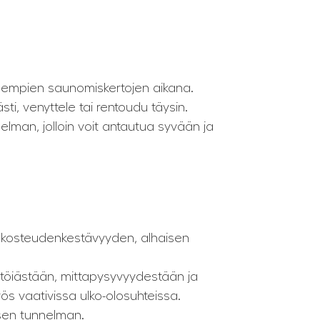
idempien saunomiskertojen aikana.
ti, venyttele tai rentoudu täysin.
lman, jolloin voit antautua syvään ja
n kosteudenkestävyyden, alhaisen
töiästään, mittapysyvyydestään ja
ös vaativissa ulko-olosuhteissa.
isen tunnelman.