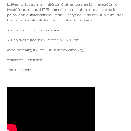
Laitteen ohjaussylinterin sisältämä aines laajenee lämmetessään ja
työntää luukun auki 17-25 ° lämpötilassa. Luukku sulkeutuu omalla
painollaan automaattisesti ilman viilentyessä. Maalattu runko (musta).
Lämpötilan säätö sylinteriä kiertämällä: 0,5 ° /kierros.
Suurin ikkuna-avautuma n. 45 cm.
Suurin avautuma saavutetaan n. +30°C:ssa.
Avaa max 14kg ikkunaluukun (nostovoima 7kg).
Valmistettu Tanskassa.
Takuu 2 vuotta.