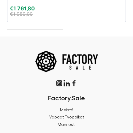
€
1 761,80
€
€
1 980,00
€
Factory.Sale
Meistä
Vapaat Työpaikat
Manifesti