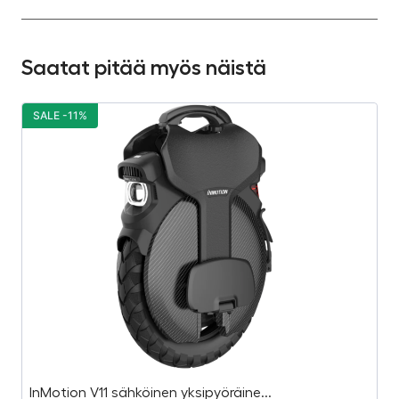
Saatat pitää myös näistä
SALE -11%
S
InMotion V11 sähköinen yksipyöräine...
R