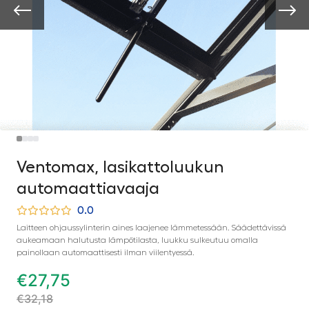
Ventomax, lasikattoluukun
automaattiavaaja
0.0
Laitteen ohjaussylinterin aines laajenee lämmetessään. Säädettävissä
aukeamaan halutusta lämpötilasta, luukku sulkeutuu omalla
painollaan automaattisesti ilman viilentyessä.
€
27,75
€
32,18