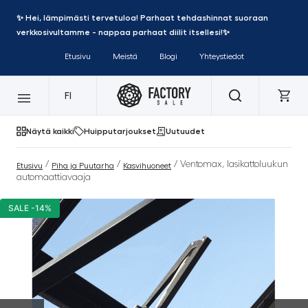
✨ Hei, lämpimästi tervetuloa! Parhaat tehdashinnat suoraan
verkkosivultamme - nappaa parhaat diilit itsellesi!✨
Etusivu
Meistä
Blogi
Yhteystiedot
FI
Näytä kaikki
Huipputarjoukset
Uutuudet
/
/
/ Ventomax, lasikattoluukun
Etusivu
Piha ja Puutarha
Kasvihuoneet
automaattiavaaja
SALE -14%