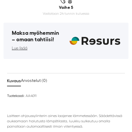
Vaihe 5
Vastataan 24 tunnin kuluessa
Maksa myöhemmin
­– omaan tahtiisi!
Lue lisää
Kuvaus
Arvostelut (0)
Tuotekoodi:
AA4011
Laitteen ohjaussylinterin aines laajenee lämmetessään. Säädettävissä
aukeamaan halutusta lämpötilasta, luukku sulkeutuu omalla
painollaan automaattisesti ilman viilentyessä.