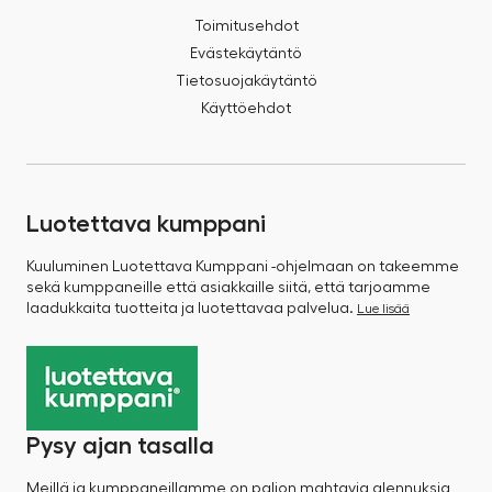
Toimitusehdot
Evästekäytäntö
Tietosuojakäytäntö
Käyttöehdot
Luotettava kumppani
Kuuluminen Luotettava Kumppani -ohjelmaan on takeemme
sekä kumppaneille että asiakkaille siitä, että tarjoamme
laadukkaita tuotteita ja luotettavaa palvelua.
Lue lisää
Pysy ajan tasalla
Meillä ja kumppaneillamme on paljon mahtavia alennuksia