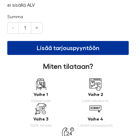
ei sisällä ALV
Summa
-
+
Lisää tarjouspyyntöön
Miten tilataan?
Vaihe 1
Vaihe 2
Valitse tuote
Lisää ostoskoriin
Vaihe 3
Vaihe 4
Täytä lomake
Lähetä tarjouspyyntö