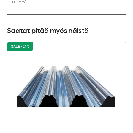
12 000 [mm]
Saatat pitää myös näistä
SALE -21%
S