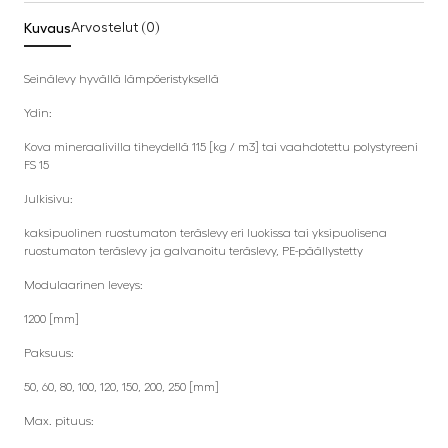
Kuvaus
Arvostelut (0)
Seinälevy hyvällä lämpöeristyksellä
Ydin:
Kova mineraalivilla tiheydellä 115 [kg / m3] tai vaahdotettu polystyreeni
FS 15
Julkisivu:
kaksipuolinen ruostumaton teräslevy eri luokissa tai yksipuolisena
ruostumaton teräslevy ja galvanoitu teräslevy, PE-päällystetty
Modulaarinen leveys:
1200 [mm]
Paksuus:
50, 60, 80, 100, 120, 150, 200, 250 [mm]
Max. pituus: