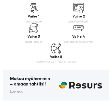
Vaihe 1
Vaihe 2
Valitse tuote
Lisää ostoskoriin
Vaihe 3
Vaihe 4
Täytä lomake
Lähetä tarjouspyyntö
Vaihe 5
Vastataan 24 tunnin kuluessa
Maksa myöhemmin
­– omaan tahtiisi!
Lue lisää