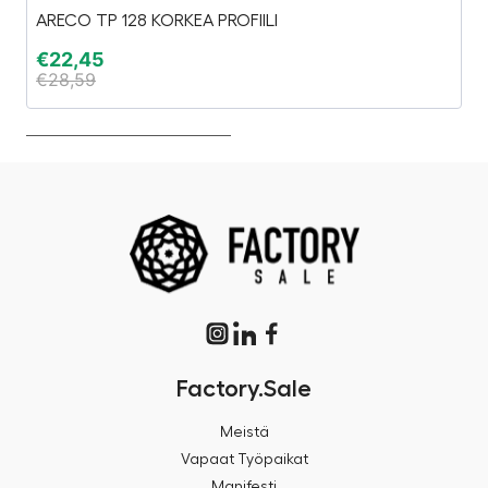
ARECO TP 128 KORKEA PROFIILI
Gr
€
22,45
€
€
28,59
€
Factory.Sale
Meistä
Vapaat Työpaikat
Manifesti