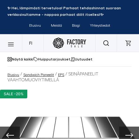
✨ Hei, lämpimästi tervetuloa! Parhaat tehdashinnat suoraan
verkkosivultamme - nappaa parhaat diilit itsellesi!✨
Etusivu
Meistä
Blogi
Yhteystiedot
FI
Näytä kaikki
Huipputarjoukset
Uutuudet
/
/
/ SEINÄPANEELIT
Etusivu
Sandwich Paneelit
EPS
VAAHTOMUOVIYTIMELLÄ
SALE -20%