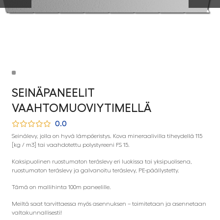
SEINÄPANEELIT
VAAHTOMUOVIYTIMELLÄ
0.0
Seinälevy, jolla on hyvä lämpöeristys. Kova mineraalivilla tiheydellä 115
[kg / m3] tai vaahdotettu polystyreeni FS 15.
Kaksipuolinen ruostumaton teräslevy eri luokissa tai yksipuolisena,
ruostumaton teräslevy ja galvanoitu teräslevy, PE-päällystetty.
Tämä on mallihinta 100m paneelille.
Meiltä saat tarvittaessa myös asennuksen – toimitetaan ja asennetaan
valtakunnallisesti!