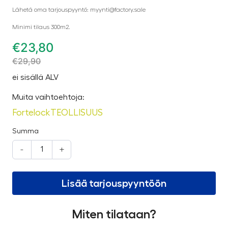
Lähetä oma tarjouspyyntö: myynti@factory.sale
Minimi tilaus 300m2.
€
23,80
€
29,90
ei sisällä ALV
Muita vaihtoehtoja:
Fortelock
TEOLLISUUS
Summa
-
+
Lisää tarjouspyyntöön
Miten tilataan?