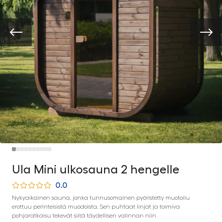
Ula Mini ulkosauna 2 hengelle
0.0
Nykyaikainen sauna, jonka tunnusomainen pyöristetty muotoilu
erottuu perinteisistä muodoista. Sen puhtaat linjat ja toimiva
pohjaratkaisu tekevät siitä täydellisen valinnan niin