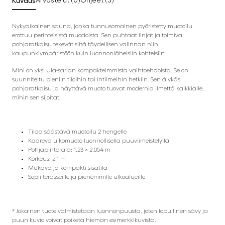
Kuvaus
Arvostelut (0)
Ohjeet (3)
Nykyaikainen sauna, jonka tunnusomainen pyöristetty muotoilu
erottuu perinteisistä muodoista. Sen puhtaat linjat ja toimiva
pohjaratkaisu tekevät siitä täydellisen valinnan niin
kaupunkiympäristöön kuin luonnonläheisiin kohteisiin.
Mini on yksi Ula-sarjan kompakteimmista vaihtoehdoista. Se on
suunniteltu pieniin tiloihin tai intiimeihin hetkiin. Sen älykäs
pohjaratkaisu ja näyttävä muoto tuovat modernia ilmettä kaikkialle,
mihin sen sijoitat.
Tilaa säästävä muotoilu 2 hengelle
Kaareva ulkomuoto luonnollisella puuviimeistelyllä
Pohjapinta-ala: 1,23 × 2,054 m
Korkeus: 2,1 m
Mukava ja kompakti sisätila
Sopii terasseille ja pienemmille ulkoalueille
* Jokainen tuote valmistetaan luonnonpuusta, joten lopullinen sävy ja
puun kuvio voivat poiketa hieman esimerkkikuvista.