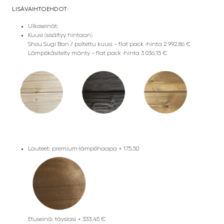
LISÄVAIHTOEHDOT:
Ulkoseinät:
Kuusi (sisältyy hintaan)
Shou Sugi Ban / poltettu kuusi – flat pack -hinta 2 992,86 €
Lämpökäsitelty mänty – flat pack -hinta 3 036,15 €
Lauteet: premium-lämpöhaapa + 175,50
Etuseinä: täyslasi + 333,45 €