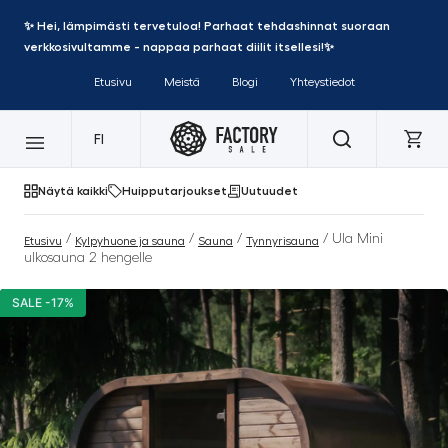
✨ Hei, lämpimästi tervetuloa! Parhaat tehdashinnat suoraan
verkkosivultamme - nappaa parhaat diilit itsellesi!✨
Etusivu
Meistä
Blogi
Yhteystiedot
FI
Näytä kaikki
Huipputarjoukset
Uutuudet
/
/
/
/ Ula Mini
Etusivu
Kylpyhuone ja sauna
Sauna
Tynnyrisauna
ulkosauna 2 hengelle
SALE -17%