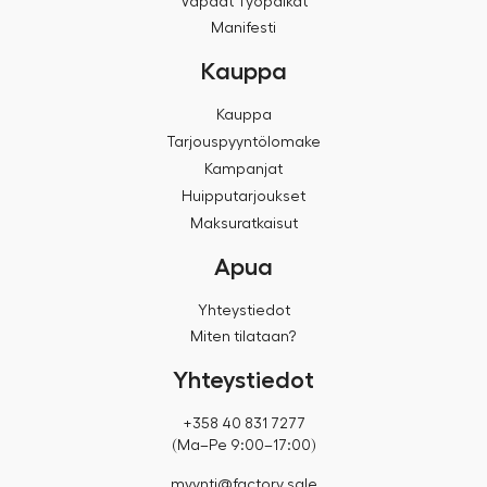
Vapaat Työpaikat
Manifesti
Kauppa
Kauppa
Tarjouspyyntölomake
Kampanjat
Huipputarjoukset
Maksuratkaisut
Apua
Yhteystiedot
Miten tilataan?
Yhteystiedot
+358 40 831 7277
(Ma–Pe 9:00–17:00)
myynti@factory.sale