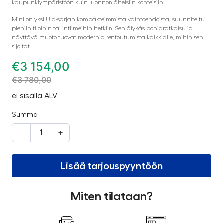
kaupunkiympäristöön kuin luonnonläheisiin kohteisiin.
Mini on yksi Ula-sarjan kompakteimmista vaihtoehdoista, suunniteltu
pieniin tiloihin tai intiimeihin hetkiin. Sen älykäs pohjaratkaisu ja
näyttävä muoto tuovat modernia rentoutumista kaikkialle, mihin sen
sijoitat.
€
3 154,00
€
3 780,00
ei sisällä ALV
Summa
-
+
Lisää tarjouspyyntöön
Miten tilataan?