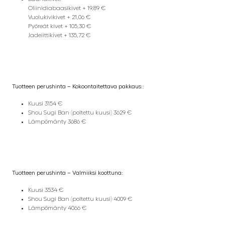
Oliinidiabaasikivet + 19,89 €
Vuolukivikivet + 21,06 €
Pyöreät kivet + 105,30 €
Jadeiittikivet + 135,72 €
Tuotteen perushinta – Kokoontaitettava pakkaus::
Kuusi 3154 €
Shou Sugi Ban (poltettu kuusi) 3629 €
Lämpömänty 3686 €
Tuotteen perushinta – Valmiiksi koottuna:
Kuusi 3534 €
Shou Sugi Ban (poltettu kuusi) 4009 €
Lämpömänty 4066 €