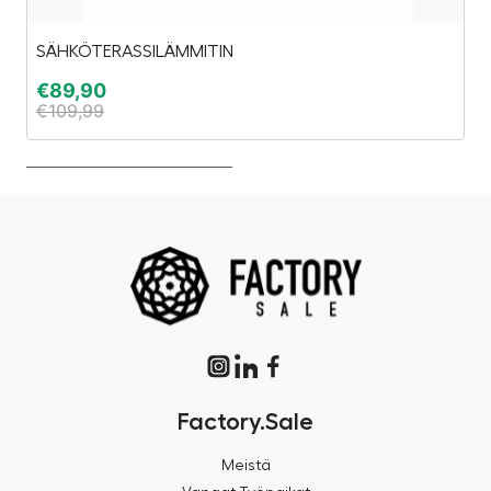
SÄHKÖTERASSILÄMMITIN
P
€
89,90
€
€
109,99
Factory.Sale
Meistä