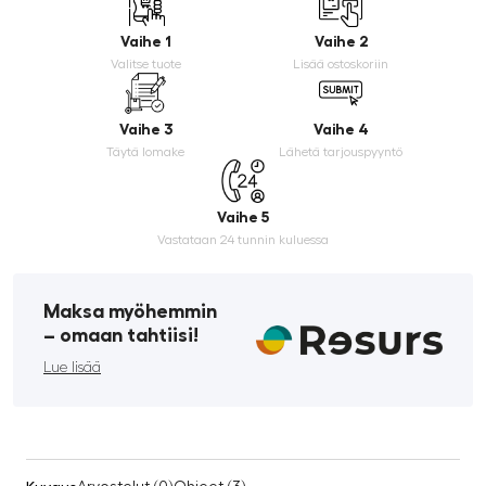
Vaihe 1
Vaihe 2
Valitse tuote
Lisää ostoskoriin
Vaihe 3
Vaihe 4
Täytä lomake
Lähetä tarjouspyyntö
Vaihe 5
Vastataan 24 tunnin kuluessa
Maksa myöhemmin
­– omaan tahtiisi!
Lue lisää