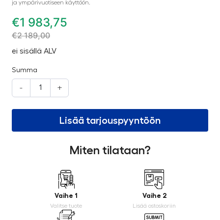
ja ympärivuotiseen käyttöön.
€
1 983,75
€
2 189,00
ei sisällä ALV
Summa
-
+
Lisää tarjouspyyntöön
Miten tilataan?
Vaihe 1
Vaihe 2
Valitse tuote
Lisää ostoskoriin