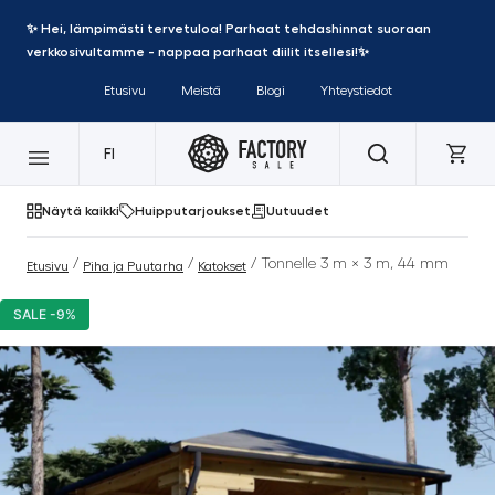
✨ Hei, lämpimästi tervetuloa! Parhaat tehdashinnat suoraan
verkkosivultamme - nappaa parhaat diilit itsellesi!✨
Etusivu
Meistä
Blogi
Yhteystiedot
FI
Näytä kaikki
Huipputarjoukset
Uutuudet
/
/
/ Tonnelle 3 m × 3 m, 44 mm
Etusivu
Piha ja Puutarha
Katokset
SALE -9%