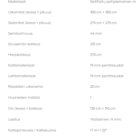
Materiaali
Sertifioitu pohjoismainen m
Ulkomitat (leveys × pituus)
300 cm × 300 cm
Sisämitat (leveys × pituus)
275 cm × 275 cm
Seinävahvuus
44 mm
Sivuseinän korkeus
221 cm
Harjakorkeus
270 cm
Kattomateriaali
19 mm ponttilaudat
Lattiamateriaali
19 mm ponttilaudat
Räystään ulkonema
20 cm
Huoneiden määrä
1
Ovi (leveys × korkeus)
130 cm × 192 cm
Lasitus
Yksilasinen (4 mm)
Kattopinta-ala / Kattokulma
17 m² / 22°