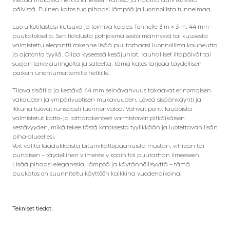
päivistä. Puinen katos tuo pihaasi lämpöä ja luonnollista tunnelmaa.
Luo ulkotilastasi kutsuva ja toimiva keidas Tonnelle 3 m × 3 m, 44 mm -
puukatoksella. Sertifioidusta pohjoismaisesta männystä tai kuusesta
valmistettu elegantti rakenne lisää puutarhaasi luonnollista kauneutta
ja ajatonta tyyliä. Olipa kyseessä kesäjuhlat, rauhalliset iltapäivät tai
suojan tarve auringolta ja sateelta, tämä katos tarjoaa täydellisen
paikan unohtumattomille hetkille.
Tilava sisätila ja kestävä 44 mm seinävahvuus takaavat erinomaisen
vakauden ja ympärivuotisen mukavuuden. Leveä sisäänkäynti ja
ikkuna tuovat runsaasti luonnonvaloa. Vahvat ponttilaudoista
valmistetut katto- ja lattiarakenteet varmistavat pitkäikäisen
kestävyyden, mikä tekee tästä katoksesta tyylikkään ja luotettavan lisän
piha-alueellesi.
Voit valita laadukkaista bitumikattopaanuista mustan, vihreän tai
punaisen – täydellinen viimeistely kodin tai puutarhan ilmeeseen.
Lisää pihaasi eleganssia, lämpöä ja käytännöllisyyttä – tämä
puukatos on suunniteltu käyttöön kaikkina vuodenaikoina.
Tekniset tiedot: