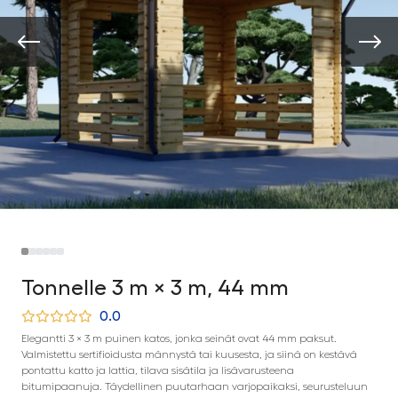
Tonnelle 3 m × 3 m, 44 mm
0.0
Elegantti 3 × 3 m puinen katos, jonka seinät ovat 44 mm paksut.
Valmistettu sertifioidusta männystä tai kuusesta, ja siinä on kestävä
pontattu katto ja lattia, tilava sisätila ja lisävarusteena
bitumipaanuja. Täydellinen puutarhaan varjopaikaksi, seurusteluun