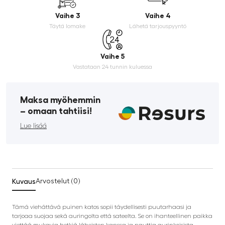
Vaihe 3
Vaihe 4
Täytä lomake
Lähetä tarjouspyyntö
Vaihe 5
Vastataan 24 tunnin kuluessa
Maksa myöhemmin
­– omaan tahtiisi!
Lue lisää
Kuvaus
Arvostelut (0)
Tämä viehättävä puinen katos sopii täydellisesti puutarhaasi ja
tarjoaa suojaa sekä auringolta että sateelta. Se on ihanteellinen paikka
viettää mukavia hetkiä läheisten kanssa ja nauttia aurinkoisista