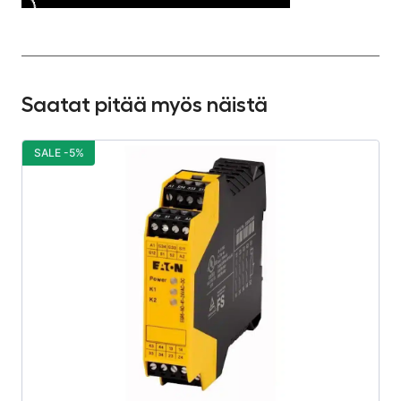
Saatat pitää myös näistä
SALE -5%
S