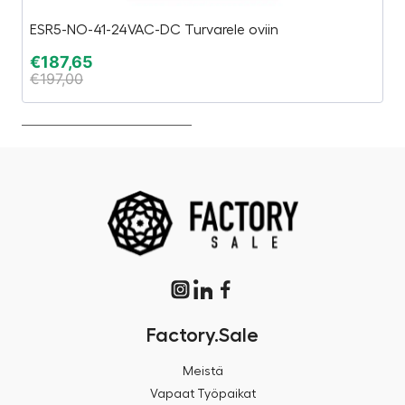
ESR5-NO-41-24VAC-DC Turvarele oviin
S
€
187,65
€
€
197,00
€
Factory.Sale
Meistä
Vapaat Työpaikat