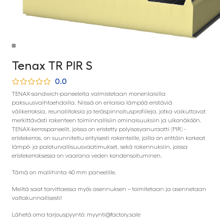
Tenax TR PIR S
0.0
TENAX-sandwich-paneeleita valmistetaan monenlaisilla
paksuusvaihtoehdoilla. Niissä on erilaisia ​​lämpöä eristäviä
välikerroksia, reunaliitoksia ja teräspinnoitusprofiileja, jotka vaikuttavat
merkittävästi rakenteen toiminnallisiin ominaisuuksiin ja ulkonäköön.
TENAX-kerrospaneelit, joissa on eristetty polyisosyanuraatti (PIR) -
eristekerros, on suunniteltu erityisesti rakenteille, joilla on erittäin korkeat
lämpö- ja paloturvallisuusvaatimukset, sekä rakennuksiin, joissa
eristekerroksessa on vaarana veden kondensoituminen.
Tämä on mallihinta 40 mm paneelille.
Meiltä saat tarvittaessa myös asennuksen – toimitetaan ja asennetaan
valtakunnallisesti!
Lähetä oma tarjouspyyntö: myynti@factory.sale