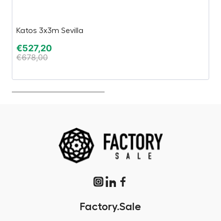
Katos 3x3m Sevilla
T
€
527,20
€
€
678,00
€
Factory.Sale