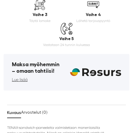
Vaihe 3
Vaihe 4
Täytä lomake
Lähetä tarjouspyyntö
Vaihe 5
Vastataan 24 tunnin kuluessa
Maksa myöhemmin
­– omaan tahtiisi!
Lue lisää
Kuvaus
Arvostelut (0)
TENAX-sandwich-paneeleita valmistetaan monenlaisilla
paksuusvaihtoehdoilla. Niissä on erilaisia ​​lämpöä eristäviä