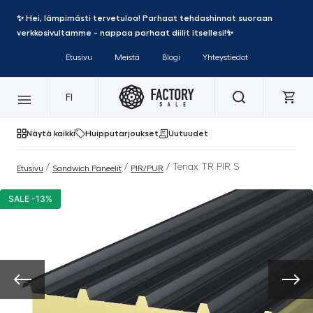
✨ Hei, lämpimästi tervetuloa! Parhaat tehdashinnat suoraan
verkkosivultamme - nappaa parhaat diilit itsellesi!✨
Etusivu
Meistä
Blogi
Yhteystiedot
FI
Näytä kaikki
Huipputarjoukset
Uutuudet
/
/
/ Tenax TR PIR S
Etusivu
Sandwich Paneelit
PIR/PUR
SALE -13%