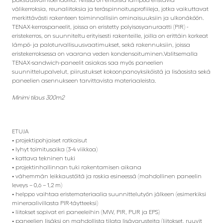
välikerroksia, reunaliitoksia ja teräspinnoitusprofiileja, jotka vaikuttavat
merkittävästi rakenteen toiminnallisiin ominaisuuksiin ja ulkonäköön.
TENAX-kerrospaneelit, joissa on eristetty polyisosyanuraatti (PIR) -
eristekerros, on suunniteltu erityisesti rakenteille, joilla on erittäin korkeat
lämpö- ja paloturvallisuusvaatimukset, sekä rakennuksiin, joissa
eristekerroksessa on vaarana veden kondensoituminen.Valitsemalla
TENAX-sandwich-paneelit asiakas saa myös paneelien
suunnittelupalvelut, piirustukset kokoonpanoyksiköistä ja lisäosista sekä
paneelien asennukseen tarvittavista materiaaleista.
Minimi tilaus 300m2
ETUJA
• projektipohjaiset ratkaisut
• lyhyt toimitusaika (3-4 viikkoa)
• kattava tekninen tuki
• projektinhallinnan tuki rakentamisen aikana
• vähemmän leikkaustöitä ja roskia esineessä (mahdollinen paneelin
leveys – 0,6 – 1,2 m)
• helppo vaihtaa eristemateriaalia suunnittelutyön jälkeen (esimerkiksi
mineraalivillasta PIR-täytteeksi)
• liitokset sopivat eri paneeleihin (MW, PIR, PUR ja EPS)
• paneelien lisäksi on mahdollista tilata lisävarusteita (liitokset, ruuvit