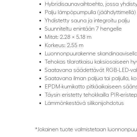
Hybridisaunavaihtoehto, jossa yhdist
Palju lämpöpumpulla (jäähdyttimellä) 
Yhdistetty sauna ja integroitu palju
Suunniteltu enintään 7 hengelle
Mitat: 2.28 × 5.18 m
Korkeus: 2.55 m
Luonnonpuurakenne skandinaavisella 
Tehokas tilaratkaisu kaksiosaiseen h
Saatavana säädettävät RGB-LED-val
Saatavana ilman paljua tai paljulla, kok
EPDM-kumikatto pitkäaikaiseen sään
Täysin eristetty tehokkailla PIR-eriste
Lämmönkestävä silikonijohdotus
*Jokainen tuote valmistetaan luonnonpuus