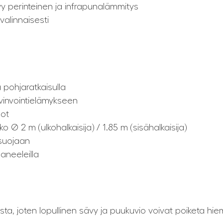
yy perinteinen ja infrapunalämmitys
valinnaisesti
pohjaratkaisulla
yvinvointielämykseen
ot
o Ø 2 m (ulkohalkaisija) / 1.85 m (sisähalkaisija)
suojaan
paneeleilla
ta, joten lopullinen sävy ja puukuvio voivat poiketa hi