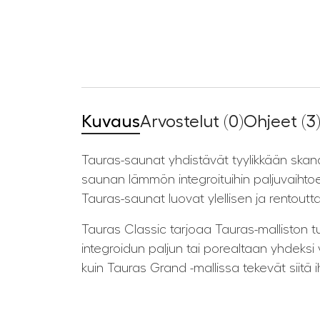
Kuvaus
Arvostelut (0)
Ohjeet (3
Tauras-saunat yhdistävät tyylikkään skand
saunan lämmön integroituihin paljuvaihtoeh
Tauras-saunat luovat ylellisen ja rentoutt
Tauras Classic tarjoaa Tauras-mallisto
integroidun paljun tai porealtaan yhdeksi 
kuin Tauras Grand -mallissa tekevät siitä i