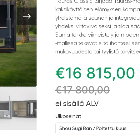
Tauras Classic tarjoaa Tauras-ma
kaksikäyttöisen elämyksen kom
yhdistämällä saunan ja integroidu
yhdeksi virtaviivaiseksi ja tilaa s
Sama tarkka viimeistely ja modern
-mallissa tekevät siitä ihanteellise
mukavuudesta tai tyylistä tarvitsee
€
16 815,00
€
17 800,00
ei sisällä ALV
Ulkoseinät