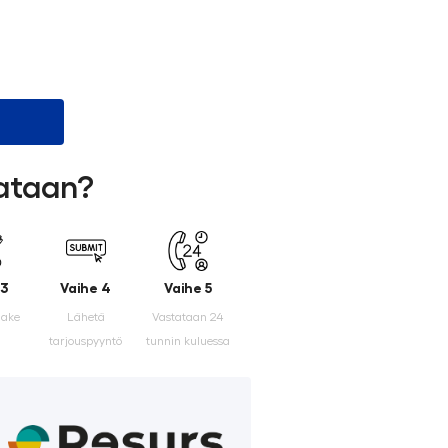
lataan?
 3
Vaihe 4
Vaihe 5
make
Lähetä
Vastataan 24
tarjouspyyntö
tunnin kuluessa