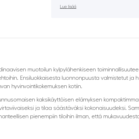
Lue lisää
)
inaavisen muotoilun kylpylähenkiseen toiminnallisuuteen
toihin. Ensiluokkaisesta luonnonpuusta valmistetut ja har
avan hyvinvointikokemuksen kotiin.
n tunnusomaisen kaksikäyttöisen elämyksen kompaktimm
virtaviivaiseksi ja tilaa säästäväksi kokonaisuudeksi. Sam
hanteellisen pienempiin tiloihin ilman, että mukavuudesta t