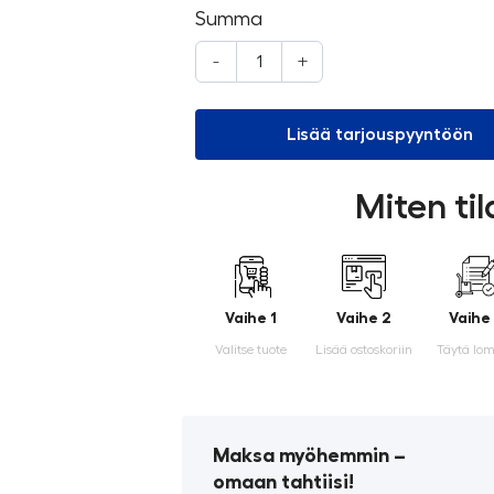
Summa
-
+
Lisää tarjouspyyntöön
Miten ti
Vaihe 1
Vaihe 2
Vaihe
Valitse tuote
Lisää ostoskoriin
Täytä lo
Maksa myöhemmin ­–
omaan tahtiisi!