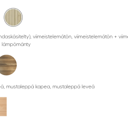
tehdaskäsitelty), viimeistelemätön, viimeistelemätön + vi
s, lämpömänty
eä, mustaleppä kapea, mustaleppä leveä