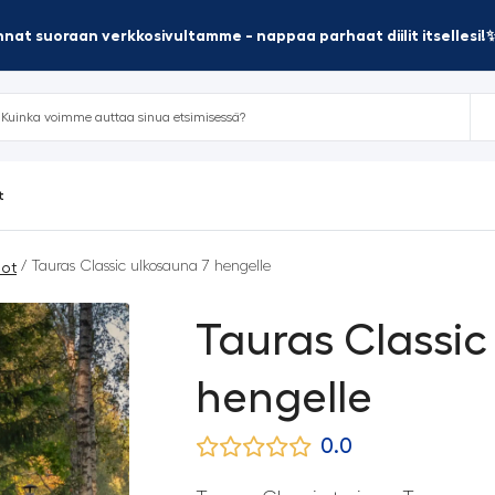
nat suoraan verkkosivultamme - nappaa parhaat diilit itsellesi!
t
/ Tauras Classic ulkosauna 7 hengelle
iot
Tauras Classic
hengelle
0.0