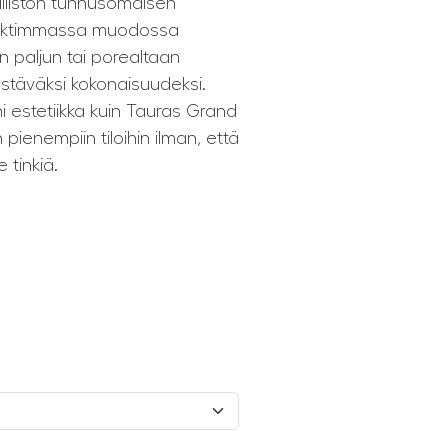
lliston tunnusomaisen
paktimmassa muodossa
n paljun tai porealtaan
äästäväksi kokonaisuudeksi.
i estetiikka kuin Tauras Grand
n pienempiin tiloihin ilman, että
 tinkiä.