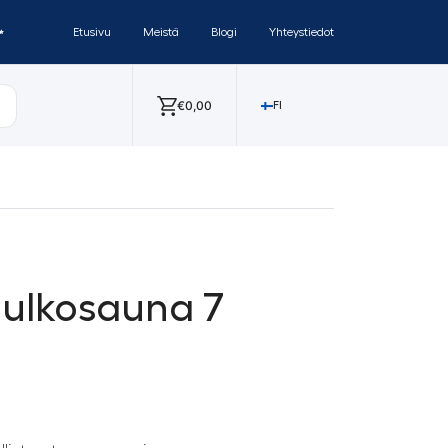
✨
Etusivu
Meistä
Blogi
Yhteystiedot
€
0,00
FI
 ulkosauna 7