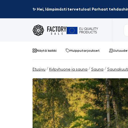
✨ Hei, lämpimästi tervetuloa! Parhaat tehdashin
Näytä kaikki
Huipputarjoukset
Uutuude
/
/
/
Etusivu
Kylpyhuone ja sauna
Sauna
Saunakuut