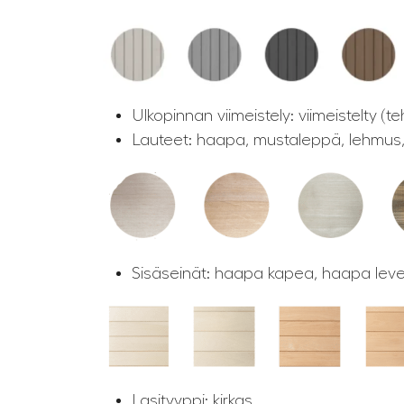
Ulkopinnan viimeistely: viimeistelty (
Lauteet: haapa, mustaleppä, lehmu
Sisäseinät: haapa kapea, haapa lev
Lasityyppi: kirkas