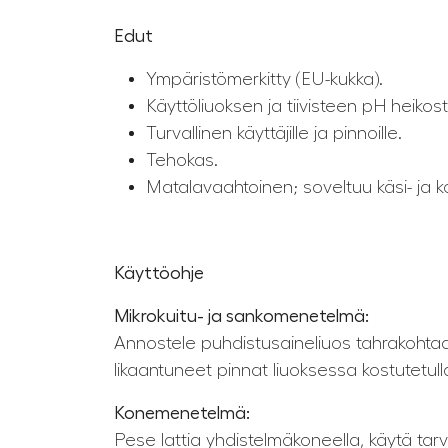
Edut
Ympäristömerkitty (EU-kukka).
Käyttöliuoksen ja tiivisteen pH heikos
Turvallinen käyttäjille ja pinnoille.
Tehokas.
Matalavaahtoinen; soveltuu käsi- ja 
Käyttöohje
Mikrokuitu- ja sankomenetelmä:
Annostele puhdistusaineliuos tahrakohtaa
likaantuneet pinnat liuoksessa kostutetull
Konemenetelmä:
Pese lattia yhdistelmäkoneella, käytä t