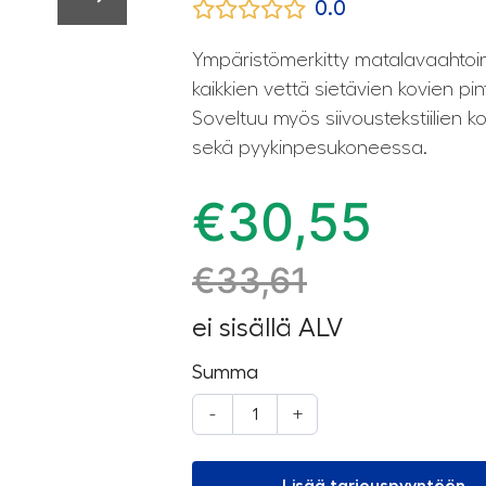
0.0
Ympäristömerkitty matalavaahtoi
kaikkien vettä sietävien kovien p
Soveltuu myös siivoustekstiilien 
sekä pyykinpesukoneessa.
€
30,55
€
33,61
ei sisällä ALV
Summa
-
+