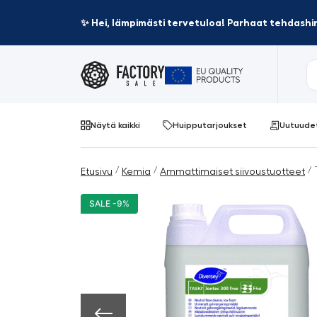
✨ Hei, lämpimästi tervetuloa! Parhaat tehdashin
Näytä kaikki
Huipputarjoukset
Uutuude
/
/
/ 
Etusivu
Kemia
Ammattimaiset siivoustuotteet
SALE -9%