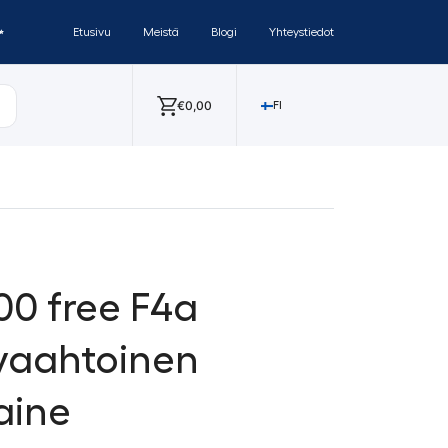
✨
Etusivu
Meistä
Blogi
Yhteystiedot
€
0,00
FI
00 free F4a
vaahtoinen
aine