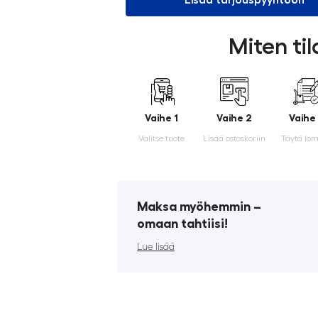
Lisää tarjouspyyntöön
Miten ti
Vaihe 1
Vaihe 2
Vaihe
Valitse tuote
Lisää ostoskoriin
Täytä lo
Maksa myöhemmin ­–
omaan tahtiisi!
Lue lisää