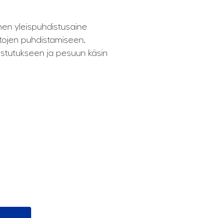
nen yleispuhdistusaine
intojen puhdistamiseen.
kostutukseen ja pesuun käsin