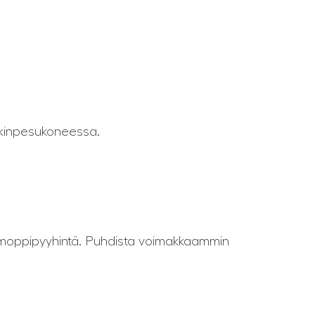
yykinpesukoneessa.
ai moppipyyhintä. Puhdista voimakkaammin