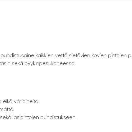
puhdistusaine kaikkien vettä sietävien kovien pintojen
n käsin sekä pyykinpesukoneessa.
 eikä väriaineita.
ämättä.
 sekä lasipintojen puhdistukseen.