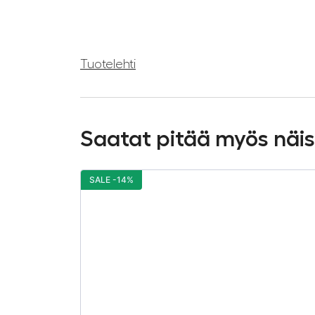
Tuotelehti
Saatat pitää myös näi
SALE -14%