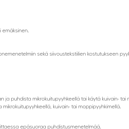
ti emäksinen.
konemenetelmiin sekä siivoustekstiilien kostutukseen p
n ja puhdista mikrokuitupyyhkeellä tai käytä kuivain- t
a mikrokuitupyyhkeellä, kuivain- tai moppipyyhkimellä.
arvittaessa epäsuoraa puhdistusmenetelmää.