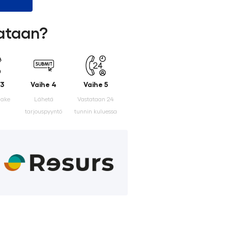
lataan?
 3
Vaihe 4
Vaihe 5
make
Lähetä
Vastataan 24
tarjouspyyntö
tunnin kuluessa