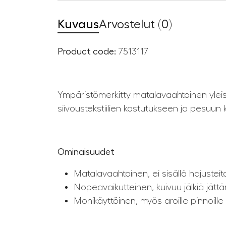
Kuvaus
Arvostelut (0)
Product code:
7513117
Ympäristömerkitty matalavaahtoinen yleis
siivoustekstiilien kostutukseen ja pesuu
Ominaisuudet
Matalavaahtoinen, ei sisällä hajusteita
Nopeavaikutteinen, kuivuu jälkiä jätt
Monikäyttöinen, myös aroille pinnoille