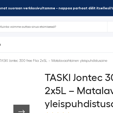
nat suoraan verkkosivultamme - nappaa parhaat diilit itsellesi!
t
TASKI Jontec 300 free F4a 2x5L – Matalavaahtoinen yleispuhdistusaine
TASKI Jontec 3
2x5L – Matala
yleispuhdistus