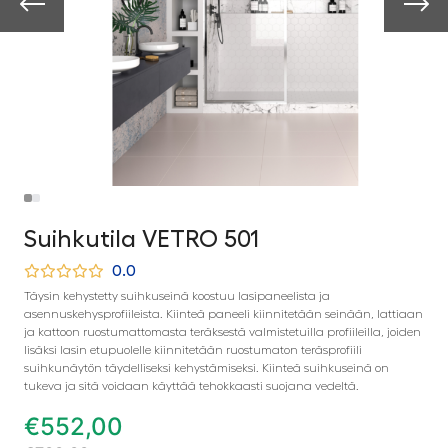
Suihkutila VETRO 501
0.0
Täysin kehystetty suihkuseinä koostuu lasipaneelista ja
asennuskehysprofiileista. Kiinteä paneeli kiinnitetään seinään, lattiaan
ja kattoon ruostumattomasta teräksestä valmistetuilla profiileilla, joiden
lisäksi lasin etupuolelle kiinnitetään ruostumaton teräsprofiili
suihkunäytön täydelliseksi kehystämiseksi. Kiinteä suihkuseinä on
tukeva ja sitä voidaan käyttää tehokkaasti suojana vedeltä.
€
552,00