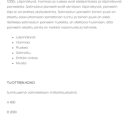
12150). Läpinäkyvä, harmaa ja ruskea ovat sileäpintaisia ja läpinäkyviä
paneeleita. Satinoidut paneelit eivät ole täysin läpinäkyviä, paneelin
läpi ei voi erottaa yksityiskohtia. Satinoidun paneelin toinen puoli on
etsattu saavuttamaan samettinen tuntu ja toinen puoli on sileä.
Valitessa satinoidun paneelin tuotetta, on otettava huomioon, että
paneelin etsattu pinta on herkkä naarmuille ja tahroille.
Läpinäkyvä
Harmaa
Ruskea
Satinoitu
Erittäin kirkas
Musta
TUOTTEEN KOKO
Suihkuseinä valmistetaan mittatilaustyönä.
A 800
B 2000