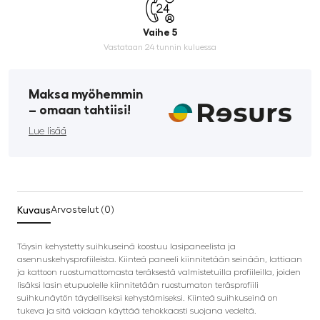
Vaihe 5
Vastataan 24 tunnin kuluessa
Maksa myöhemmin
­– omaan tahtiisi!
Lue lisää
Kuvaus
Arvostelut (0)
Täysin kehystetty suihkuseinä koostuu lasipaneelista ja
asennuskehysprofiileista. Kiinteä paneeli kiinnitetään seinään, lattiaan
ja kattoon ruostumattomasta teräksestä valmistetuilla profiileilla, joiden
lisäksi lasin etupuolelle kiinnitetään ruostumaton teräsprofiili
suihkunäytön täydelliseksi kehystämiseksi. Kiinteä suihkuseinä on
tukeva ja sitä voidaan käyttää tehokkaasti suojana vedeltä.