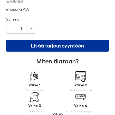
€
700,00
ei sisällä ALV
Summa
-
+
Lisää tarjouspyyntöön
Miten tilataan?
Vaihe 1
Vaihe 2
Valitse tuote
Lisää ostoskoriin
Vaihe 3
Vaihe 4
Täytä lomake
Lähetä tarjouspyyntö