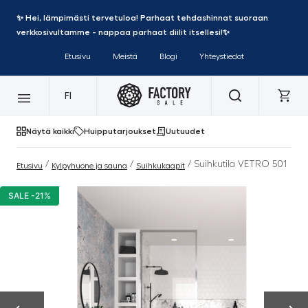
✨ Hei, lämpimästi tervetuloa! Parhaat tehdashinnat suoraan
verkkosivultamme - nappaa parhaat diilit itsellesi!✨
Etusivu
Meistä
Blogi
Yhteystiedot
FI
Näytä kaikki
Huipputarjoukset
Uutuudet
/
/
/ Suihkutila VETRO 501
Etusivu
Kylpyhuone ja sauna
Suihkukaapit
SALE -21%