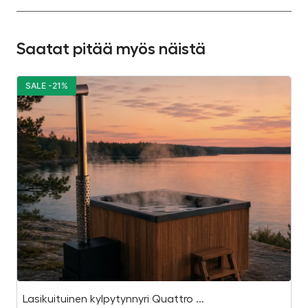
Saatat pitää myös näistä
SALE -21%
S
Lasikuituinen kylpytynnyri Quattro ...
C