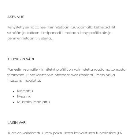
ASENNUS
Kehystetty seinäpaneeli kiinnitetään ruuvaamalla kehysprofiilit
seinään ja kattoon. Lasipaneeli liimataan kehysprofiileihin ja
pehmennetään tiivisteillä.
KEHYKSEN VÄRI
Paneelin reunoille kiinnitetyt profiilit on valmistettu ruostumattomasta
teräksestä. Pintakäsittelyvaihtoehdot ovat kromattu, messinki ja
mustaksi maalattu.
Kromattu
Messinki
Mustaksi maalattu
LASIN VÄRI
Tuote on valmistettu 8 mm paksuisesta karkaistusta turvalasista (EN