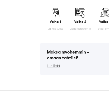
Vaihe 1
Vaihe 2
Vaihe
Valitse tuote
Lisää ostoskoriin
Täytä lo
Maksa myöhemmin ­–
omaan tahtiisi!
Lue lisää