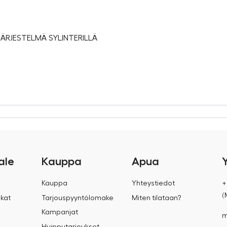
SJÄRJESTELMÄ SYLINTERILLÄ
ale
Kauppa
Apua
Kauppa
Yhteystiedot
+
(
kat
Tarjouspyyntölomake
Miten tilataan?
Kampanjat
m