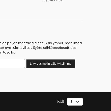
Käyttöehdot
e on paljon mahtavia alennuksia ympäri maailmaa.
t ovat ulottuvillasi. Syötä sähköpostiosoitteesi
n tasalla.
Liity uusimpiin päivityksiimme
Kieli