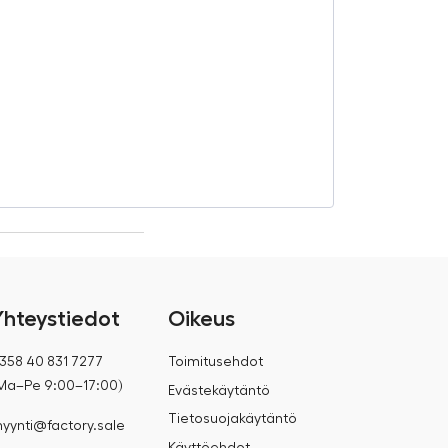
HUUM HIVE Fl
€
135,00
€
159,00
Yhteystiedot
Oikeus
358 40 831 7277
Toimitusehdot
Ma–Pe 9:00–17:00)
Evästekäytäntö
Tietosuojakäytäntö
yynti@factory.sale