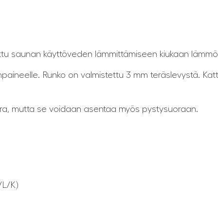
itettu saunan käyttöveden lämmittämiseen kiukaan lämmö
paineelle. Runko on valmistettu 3 mm teräslevystä. Kattila
ora, mutta se voidaan asentaa myös pystysuoraan.
/L/K)