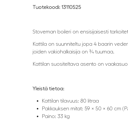
Tuotekoodi: 13110525
Stoveman boileri on ensisijaisesti tarko
Kattila on suunniteltu jopa 4 baarin veden
joiden vakiohalkaisija on ¾ tuumaa.
Kattilan suositeltava asento on vaakasu
Yleistä tietoa:
Kattilan tilavuus: 80 litraa
Pakkauksen mitat: 59 × 50 × 60 cm (P
Paino: 33 kg