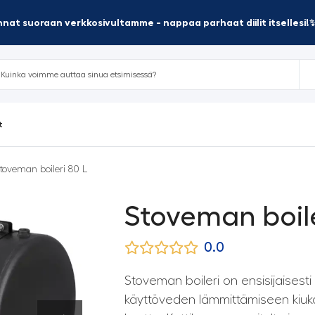
nat suoraan verkkosivultamme - nappaa parhaat diilit itsellesi!
t
toveman boileri 80 L
Stoveman boile
0.0
Stoveman boileri on ensisijaisesti
käyttöveden lämmittämiseen kiu