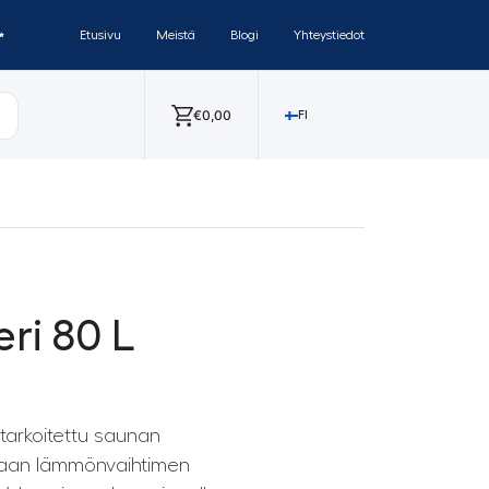
✨
Etusivu
Meistä
Blogi
Yhteystiedot
€
0,00
FI
ri 80 L
 tarkoitettu saunan
kaan lämmönvaihtimen