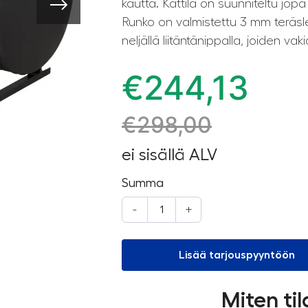
kautta. Kattila on suunniteltu jop
Runko on valmistettu 3 mm teräsle
neljällä liitäntänippalla, joiden v
€
244,13
€
298,00
ei sisällä ALV
Summa
-
+
Lisää tarjouspyyntöön
Miten ti