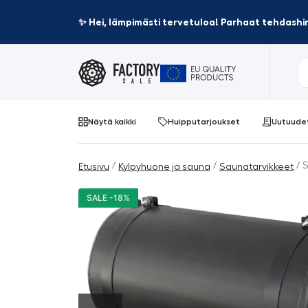
✨ Hei, lämpimästi tervetuloa! Parhaat tehdashin
Näytä kaikki
Huipputarjoukset
Uutuude
/
/
/ S
Etusivu
Kylpyhuone ja sauna
Saunatarvikkeet
SALE -18%