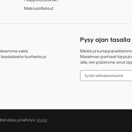
Huipputarjoukset
Maksuratkaisut
Pysy ajan tasalla
takeemme sekä
Meillä ja kumppaneillamm
 laadukkaita tuotteita ja
Maailman parhaat tarjoukse
alle, niin pidämme sinut aja
Brändäys ja kehitys:
Voolar