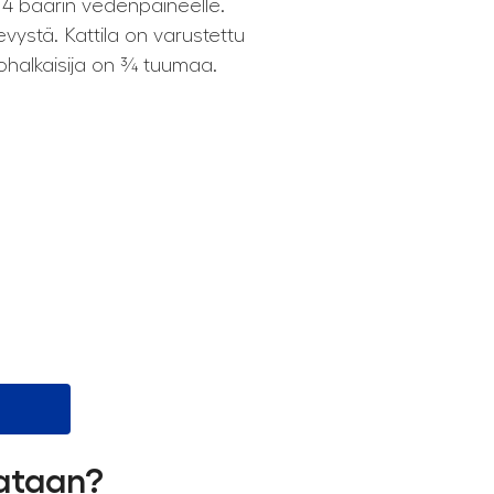
a 4 baarin vedenpaineelle.
vystä. Kattila on varustettu
akiohalkaisija on ¾ tuumaa.
lataan?