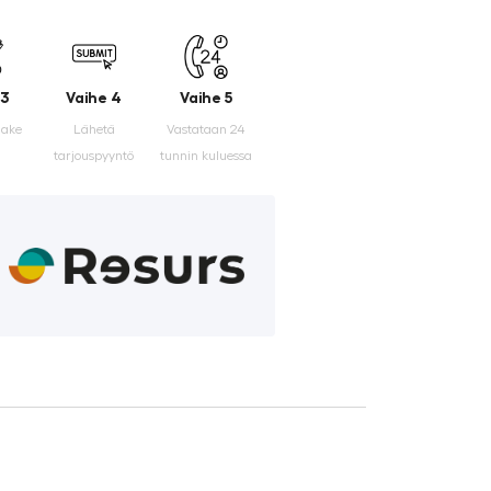
 3
Vaihe 4
Vaihe 5
make
Lähetä
Vastataan 24
tarjouspyyntö
tunnin kuluessa