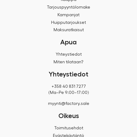
Tarjouspyyntölomake
Kampanjat
Huipputarjoukset
Maksuratkaisut
Apua
Yhteystiedot
Miten tilataan?
Yhteystiedot
+358 40 831 7277
(Ma–Pe 9:00–17:00)
myynti@factory.sale
Oikeus
Toimitusehdot
Evästekäytäntö