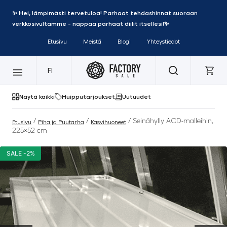
✨ Hei, lämpimästi tervetuloa! Parhaat tehdashinnat suoraan
verkkosivultamme - nappaa parhaat diilit itsellesi!✨
Etusivu
Meistä
Blogi
Yhteystiedot
FI
Näytä kaikki
Huipputarjoukset
Uutuudet
/
/
/ Seinähylly ACD-malleihin,
Etusivu
Piha ja Puutarha
Kasvihuoneet
225×52 cm
SALE -2%