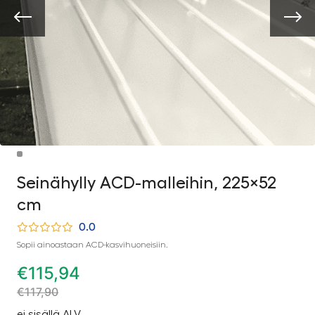
Seinähylly ACD-malleihin, 225×52
cm
0.0
Sopii ainoastaan ACD-kasvihuoneisiin.
€
115,94
€
117,90
ei sisällä ALV