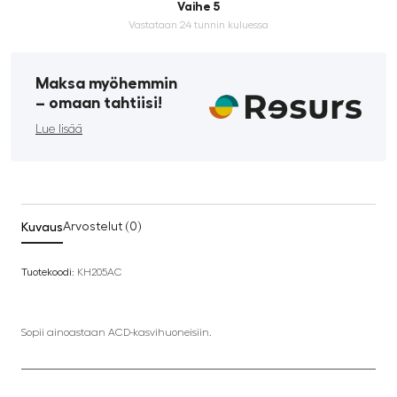
Vaihe 5
Vastataan 24 tunnin kuluessa
Maksa myöhemmin
­– omaan tahtiisi!
Lue lisää
Kuvaus
Arvostelut (0)
Tuotekoodi:
KH205AC
Sopii ainoastaan ACD-kasvihuoneisiin.