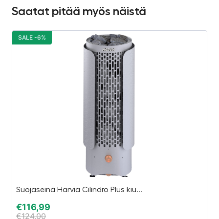
Saatat pitää myös näistä
SALE -6%
S
Suojaseinä Harvia Cilindro Plus kiu...
B
€
116,99
€
€
124,00
€