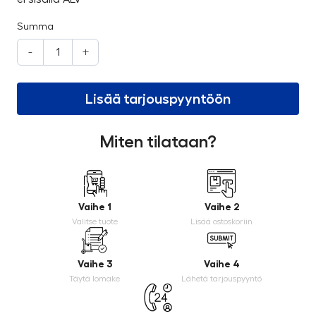
Summa
-
+
Lisää tarjouspyyntöön
Miten tilataan?
Vaihe 1
Vaihe 2
Valitse tuote
Lisää ostoskoriin
Vaihe 3
Vaihe 4
Täytä lomake
Lähetä tarjouspyyntö