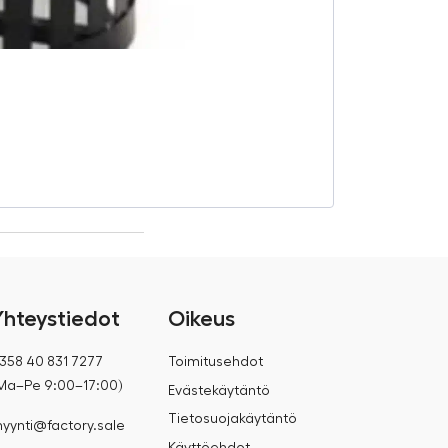
Betonipenkki 
€
480,00
€
560,00
Yhteystiedot
Oikeus
358 40 831 7277
Toimitusehdot
Ma–Pe 9:00–17:00)
Evästekäytäntö
Tietosuojakäytäntö
yynti@factory.sale