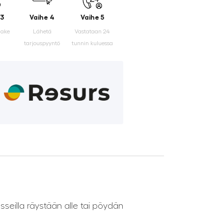
 3
Vaihe 4
Vaihe 5
make
Lähetä
Vastataan 24
tarjouspyyntö
tunnin kuluessa
rasseilla räystään alle tai pöydän