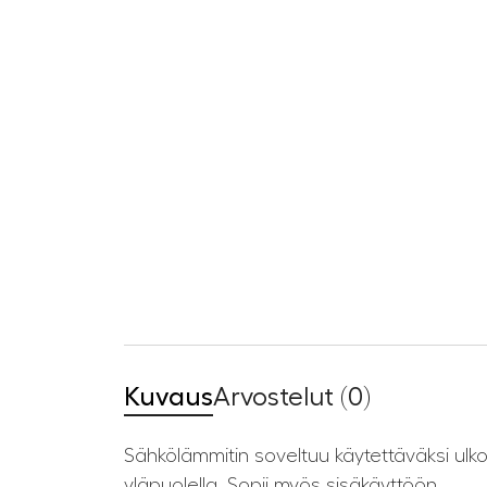
Kuvaus
Arvostelut (0)
Sähkölämmitin soveltuu käytettäväksi ulkona
yläpuolella. Sopii myös sisäkäyttöön.