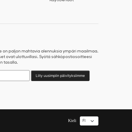
Käyttöehdot
e on paljon mahtavia alennuksia ympäri maailmaa.
t ovat ulottuvillasi. Syötä sähköpostiosoitteesi
n tasalla.
Liity uusimpiin päivityksiimme
Kieli