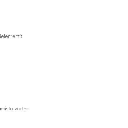
ielementit
tamista varten