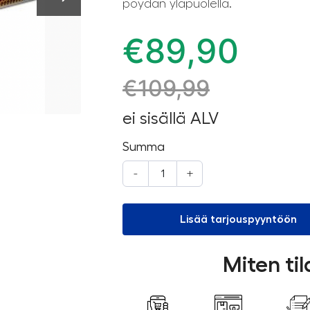
pöydän yläpuolella.
€
89,90
€
109,99
ei sisällä ALV
Summa
-
+
Lisää tarjouspyyntöön
Miten ti