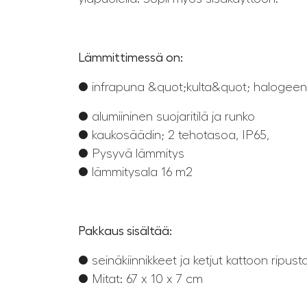
Lämmittimessä on:
● infrapuna &quot;kulta&quot; halogeen
● alumiininen suojaritilä ja runko
● kaukosäädin; 2 tehotasoa, IP65,
● Pysyvä lämmitys
● lämmitysala 16 m2
Pakkaus sisältää:
● seinäkiinnikkeet ja ketjut kattoon ripus
● Mitat: 67 x 10 x 7 cm