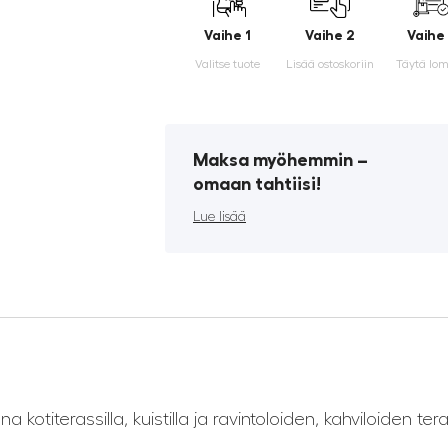
Vaihe 1
Vaihe 2
Vaihe
Valitse tuote
Lisää ostoskoriin
Täytä lo
Maksa myöhemmin ­–
omaan tahtiisi!
Lue lisää
 kotiterassilla, kuistilla ja ravintoloiden, kahviloiden te