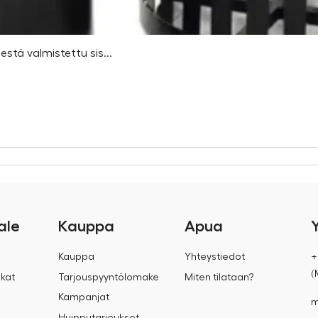
estä valmistettu sis...
ale
Kauppa
Apua
Kauppa
Yhteystiedot
+
(
kat
Tarjouspyyntölomake
Miten tilataan?
Kampanjat
m