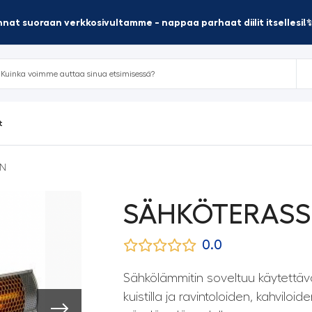
nat suoraan verkkosivultamme - nappaa parhaat diilit itsellesi!
t
IN
SÄHKÖTERASS
0.0
Sähkölämmitin soveltuu käytettäväk
kuistilla ja ravintoloiden, kahviloid