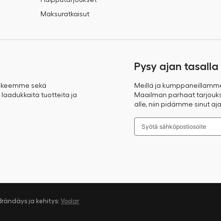
Huipputarjoukset
Maksuratkaisut
Pysy ajan tasalla
takeemme sekä
Meillä ja kumppaneillamm
 laadukkaita tuotteita ja
Maailman parhaat tarjoukse
alle, niin pidämme sinut aja
Brändäys ja kehitys:
Voolar