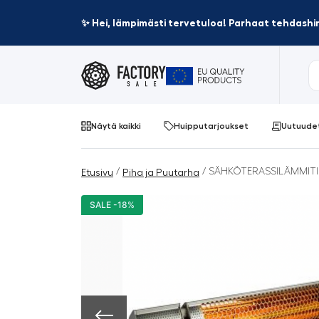
✨ Hei, lämpimästi tervetuloa! Parhaat tehdashin
Näytä kaikki
Huipputarjoukset
Uutuude
/
/ SÄHKÖTERASSILÄMMIT
Etusivu
Piha ja Puutarha
SALE -18%