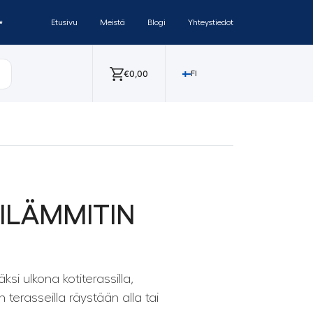
✨
Etusivu
Meistä
Blogi
Yhteystiedot
€
0,00
FI
ILÄMMITIN
si ulkona kotiterassilla,
en terasseilla räystään alla tai