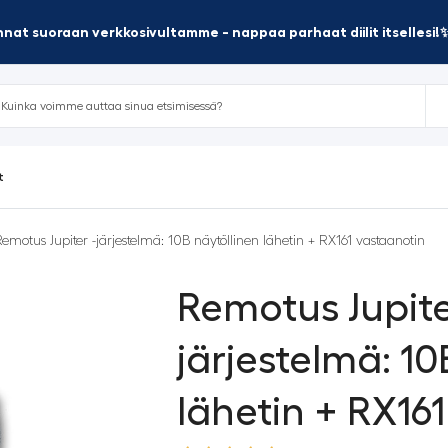
nat suoraan verkkosivultamme - nappaa parhaat diilit itsellesi!
t
emotus Jupiter -järjestelmä: 10B näytöllinen lähetin + RX161 vastaanotin
Remotus Jupite
järjestelmä: 10
lähetin + RX16