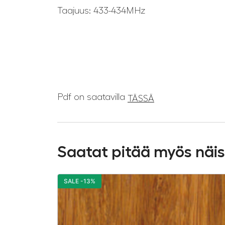
Taajuus: 433-434MHz
Pdf on saatavilla
TÄSSÄ
Saatat pitää myös näi
SALE -13%