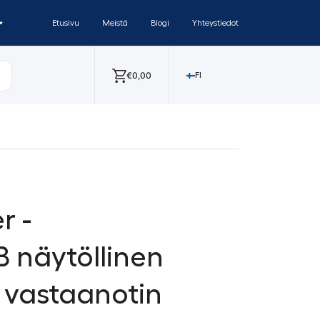
✨
Etusivu
Meistä
Blogi
Yhteystiedot
€
0,00
FI
r -
B näytöllinen
1 vastaanotin