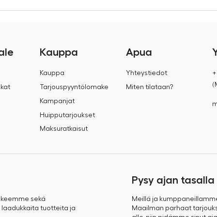
ale
Kauppa
Apua
Kauppa
Yhteystiedot
+
(
kat
Tarjouspyyntölomake
Miten tilataan?
Kampanjat
m
Huipputarjoukset
Maksuratkaisut
Pysy ajan tasalla
takeemme sekä
Meillä ja kumppaneillamm
 laadukkaita tuotteita ja
Maailman parhaat tarjoukse