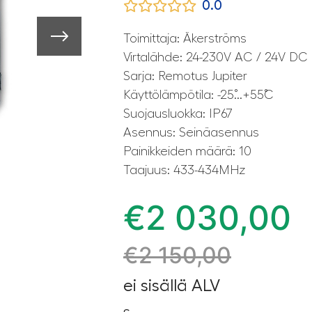
0.0
Toimittaja: Äkerströms
Virtalähde: 24-230V AC / 24V DC
Sarja: Remotus Jupiter
Käyttölämpötila: -25˚...+55˚C
Suojausluokka: IP67
Asennus: Seinäasennus
Painikkeiden määrä: 10
Taajuus: 433-434MHz
€
2 030,00
€
2 150,00
ei sisällä ALV