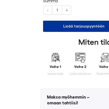
Summa
-
+
Lisää tarjouspyyntöön
Miten ti
Vaihe 1
Vaihe 2
Vaihe
Valitse tuote
Lisää ostoskoriin
Täytä lo
Maksa myöhemmin ­–
omaan tahtiisi!