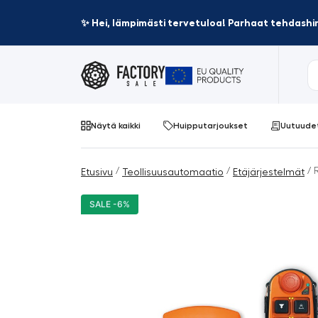
✨ Hei, lämpimästi tervetuloa! Parhaat tehdashin
Näytä kaikki
Huipputarjoukset
Uutuude
/
/
/ R
Etusivu
Teollisuusautomaatio
Etäjärjestelmät
SALE -6%