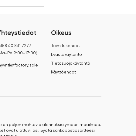
Yhteystiedot
Oikeus
358 40 831 7277
Toimitusehdot
Ma–Pe 9:00–17:00)
Evästekäytäntö
Tietosuojakäytäntö
yynti@factory.sale
Käyttöehdot
e on paljon mahtavia alennuksia ympäri maailmaa.
t ovat ulottuvillasi. Syötä sähköpostiosoitteesi