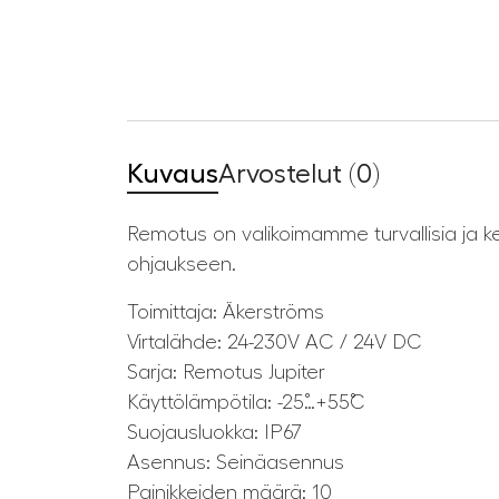
Kuvaus
Arvostelut (0)
Remotus on valikoimamme turvallisia ja kestä
ohjaukseen.
Toimittaja: Äkerströms
Virtalähde: 24-230V AC / 24V DC
Sarja: Remotus Jupiter
Käyttölämpötila: -25˚…+55˚C
Suojausluokka: IP67
Asennus: Seinäasennus
Painikkeiden määrä: 10