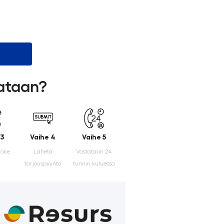
lataan?
 3
Vaihe 4
Vaihe 5
make
Lähetä
Vastataan 24
tarjouspyyntö
tunnin kuluessa