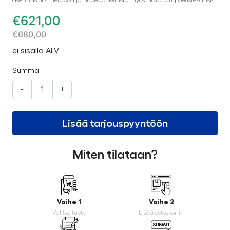
asennus olisi helppoa ja nopeaa. Muista myös tilata lämpöeristekansi!
€
621,00
€
680,00
ei sisällä ALV
Summa
-
+
Lisää tarjouspyyntöön
Miten tilataan?
Vaihe 1
Vaihe 2
Valitse tuote
Lisää ostoskoriin