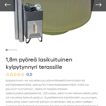
1,8m pyöreä lasikuituinen
kylpytynnyri terassille
0.0
Kylpytynnyrin voi varustaa puulämmitteisellä kamiinalla tai
sähköjärjestelmällä, pore-ja/tai hierontajärjestelmällä, mikä luo
jacuzzin tunnelman, lisäksi on tarjolla erilaisia
vedensuodatusjärjestelmiä, LED-valoja, sekä muita lisävarusteita joilla
voi varustaa lasikuitupaljun. Suosittelemme käyttämään puurungon,
koska allas vaati tuennat pohjan ja penkkien alle ja jotta tuotteen