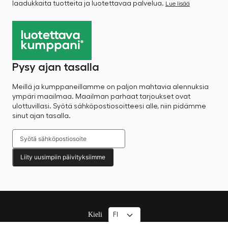
laadukkaita tuotteita ja luotettavaa palvelua.
Lue lisää
Pysy ajan tasalla
Meillä ja kumppaneillamme on paljon mahtavia alennuksia
ympäri maailmaa. Maailman parhaat tarjoukset ovat
ulottuvillasi. Syötä sähköpostiosoitteesi alle, niin pidämme
sinut ajan tasalla.
Liity uusimpiin päivityksiimme
Kieli
© 2025 Factory Sale – Kaikki oikeudet pidätetään