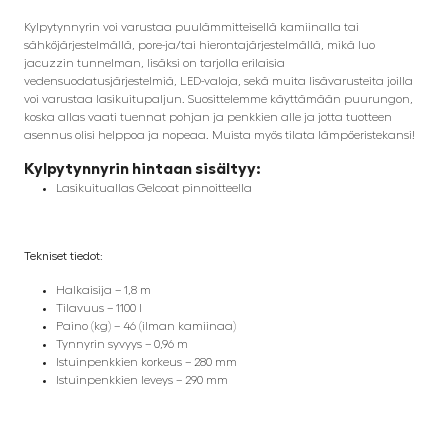
Kylpytynnyrin voi varustaa puulämmitteisellä kamiinalla tai
sähköjärjestelmällä, pore-ja/tai hierontajärjestelmällä, mikä luo
jacuzzin tunnelman, lisäksi on tarjolla erilaisia
vedensuodatusjärjestelmiä, LED-valoja, sekä muita lisävarusteita joilla
voi varustaa lasikuitupaljun. Suosittelemme käyttämään puurungon,
koska allas vaati tuennat pohjan ja penkkien alle ja jotta tuotteen
asennus olisi helppoa ja nopeaa. Muista myös tilata lämpöeristekansi!
Kylpytynnyrin hintaan sisältyy:
Lasikuituallas Gelcoat pinnoitteella
Tekniset tiedot:
Halkaisija – 1,8 m
Tilavuus – 1100 l
Paino (kg) – 46 (ilman kamiinaa)
Tynnyrin syvyys – 0,96 m
Istuinpenkkien korkeus – 280 mm
Istuinpenkkien leveys – 290 mm