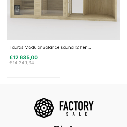
Tauras Modular Balance sauna 12 hen...
“M
€
12 635,00
€
€
14 249,34
€