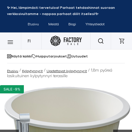
✨ Hei, lämpimästi tervetuloa! Parhaat tehdashinnat suoraan
verkkosivultamme - nappaa parhaat diilit itsellesi!✨
Etusivu
Meistä
Blogi
Yhteystiedot
FI
Näytä kaikki
Huipputarjoukset
Uutuudet
/
/
/ 1,8m pyöreä
Etusivu
Kylpytynnyrit
Upotettavat kylpytynnyrit
lasikuituinen kylpytynnyri terassille
SALE -9%