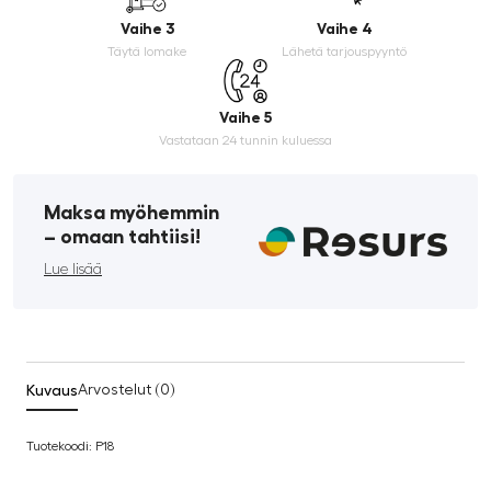
Vaihe 3
Vaihe 4
Täytä lomake
Lähetä tarjouspyyntö
Vaihe 5
Vastataan 24 tunnin kuluessa
Maksa myöhemmin
­– omaan tahtiisi!
Lue lisää
Kuvaus
Arvostelut (0)
Tuotekoodi: P18