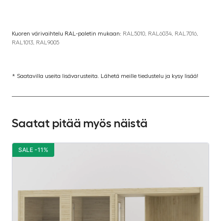
Kuoren värivaihtelu RAL-paletin mukaan:
RAL5010, RAL6034, RAL7016,
RAL1013, RAL9005
* Saatavilla useita lisävarusteita. Lähetä meille tiedustelu ja kysy lisää!
Saatat pitää myös näistä
SALE -11%
S