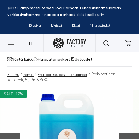
✨ Hei, lämpimästi tervetuloa! Parhaat tehdashinnat suoraan
verkkosivultamme - nappaa parhaat diilit itsellesi!✨
Etusivu
Meistä
Blogi
Yhteystiedot
FI
Näytä kaikki
Huipputarjoukset
Uutuudet
/
/
/ Probioottinen
Etusivu
Kemia
Probioottiset desinfiointiaineet
käsigeeli, 5l, Pro&Bio©
SALE -17%