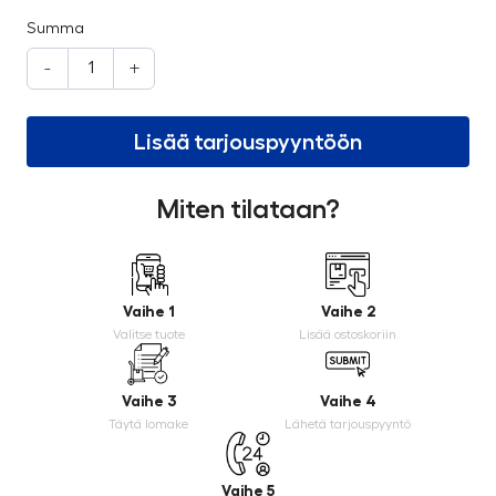
Summa
-
+
Lisää tarjouspyyntöön
Miten tilataan?
Vaihe 1
Vaihe 2
Valitse tuote
Lisää ostoskoriin
Vaihe 3
Vaihe 4
Täytä lomake
Lähetä tarjouspyyntö
Vaihe 5