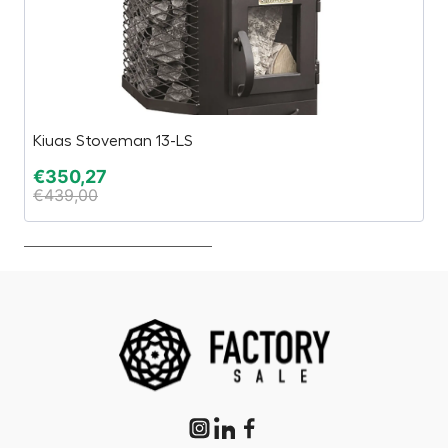
Kiuas Stoveman 13-LS
E
€
350,27
€
€
439,00
€