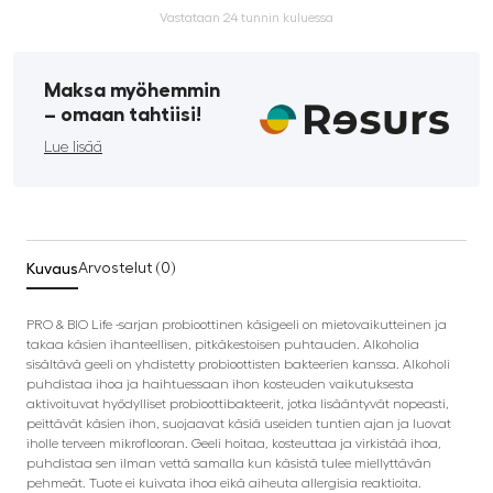
Vastataan 24 tunnin kuluessa
Maksa myöhemmin
­– omaan tahtiisi!
Lue lisää
Kuvaus
Arvostelut (0)
PRO & BIO Life -sarjan probioottinen käsigeeli on mietovaikutteinen ja
takaa käsien ihanteellisen, pitkäkestoisen puhtauden. Alkoholia
sisältävä geeli on yhdistetty probioottisten bakteerien kanssa. Alkoholi
puhdistaa ihoa ja haihtuessaan ihon kosteuden vaikutuksesta
aktivoituvat hyödylliset probioottibakteerit, jotka lisääntyvät nopeasti,
peittävät käsien ihon, suojaavat käsiä useiden tuntien ajan ja luovat
iholle terveen mikroflooran. Geeli hoitaa, kosteuttaa ja virkistää ihoa,
puhdistaa sen ilman vettä samalla kun käsistä tulee miellyttävän
pehmeät. Tuote ei kuivata ihoa eikä aiheuta allergisia reaktioita.