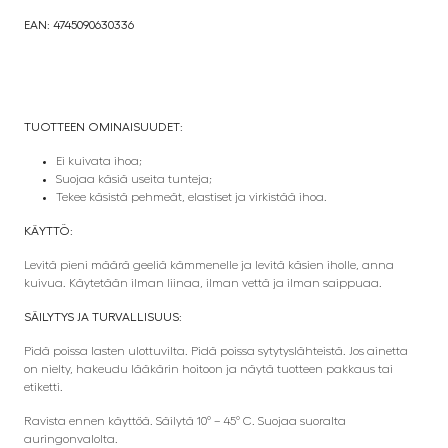
EAN: 4745090630336
TUOTTEEN OMINAISUUDET:
Ei kuivata ihoa;
Suojaa käsiä useita tunteja;
Tekee käsistä pehmeät, elastiset ja virkistää ihoa.
KÄYTTÖ:
Levitä pieni määrä geeliä kämmenelle ja levitä käsien iholle, anna
kuivua. Käytetään ilman liinaa, ilman vettä ja ilman saippuaa.
SÄILYTYS JA TURVALLISUUS:
Pidä poissa lasten ulottuvilta. Pidä poissa sytytyslähteistä. Jos ainetta
on nielty, hakeudu lääkärin hoitoon ja näytä tuotteen pakkaus tai
etiketti.
Ravista ennen käyttöä. Säilytä 10° – 45° C. Suojaa suoralta
auringonvalolta.