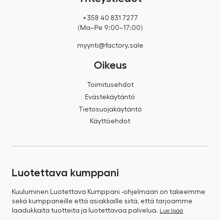
+358 40 831 7277
(Ma–Pe 9:00–17:00)
myynti@factory.sale
Oikeus
Toimitusehdot
Evästekäytäntö
Tietosuojakäytäntö
Käyttöehdot
Luotettava kumppani
Kuuluminen Luotettava Kumppani -ohjelmaan on takeemme
sekä kumppaneille että asiakkaille siitä, että tarjoamme
laadukkaita tuotteita ja luotettavaa palvelua.
Lue lisää