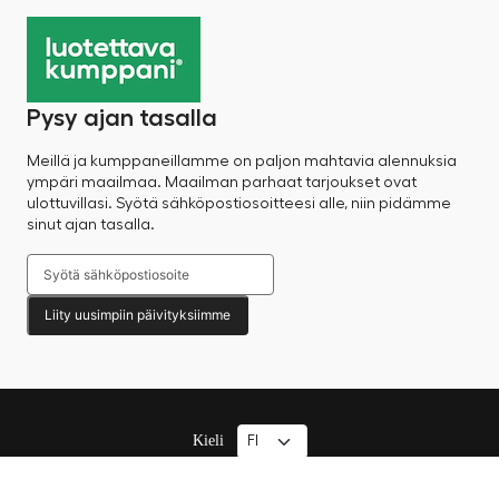
Pysy ajan tasalla
Meillä ja kumppaneillamme on paljon mahtavia alennuksia
ympäri maailmaa. Maailman parhaat tarjoukset ovat
ulottuvillasi. Syötä sähköpostiosoitteesi alle, niin pidämme
sinut ajan tasalla.
Liity uusimpiin päivityksiimme
Kieli
© 2025 Factory Sale – Kaikki oikeudet pidätetään