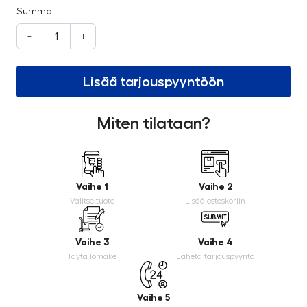
Summa
-
+
Lisää tarjouspyyntöön
Miten tilataan?
Vaihe 1
Vaihe 2
Valitse tuote
Lisää ostoskoriin
Vaihe 3
Vaihe 4
Täytä lomake
Lähetä tarjouspyyntö
Vaihe 5