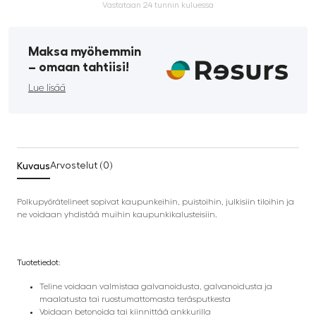
Vastataan 24 tunnin kuluessa
Maksa myöhemmin
­– omaan tahtiisi!
Lue lisää
Kuvaus
Arvostelut (0)
Polkupyörätelineet sopivat kaupunkeihin, puistoihin, julkisiin tiloihin ja
ne voidaan yhdistää muihin kaupunkikalusteisiin.
Tuotetiedot:
Teline voidaan valmistaa galvanoidusta, galvanoidusta ja
maalatusta tai ruostumattomasta teräsputkesta
Voidaan betonoida tai kiinnittää ankkurilla