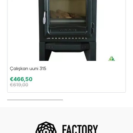
Çalışkan uuni 315
G
€
466,50
€
€
619,00
€