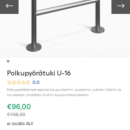
Polkupyörätuki U-16
0.0
Polkupyörätelineet sopivat kaupunkeihin, puistoihin, julkisiin tiloihin ja
ne voidaan yhdistää muihin kaupunkikalusteisiin.
€
96,00
€
106,00
ei sisällä ALV