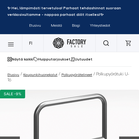
✨ Hei, lämpimästi tervetuloa! Parhaat tehdashinnat suoraan
verkkosivultamme - nappaa parhaat diilit itsellesi!✨
Etusivu
Meistä
Blogi
Yhteystiedot
FI
Näytä kaikki
Huipputarjoukset
Uutuudet
/
/
/ Polkupyörätuki U-
Etusivu
Kaupunkihuonekalut
Polkupyörätelineet
16
SALE -9%