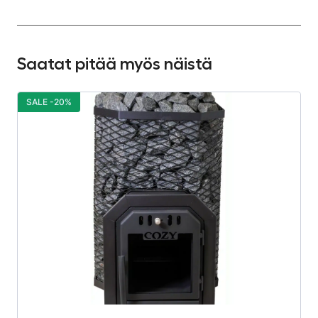
Saatat pitää myös näistä
SALE -20%
S