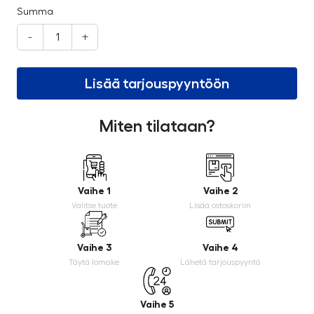
Summa
-
+
Lisää tarjouspyyntöön
Miten tilataan?
Vaihe 1
Vaihe 2
Valitse tuote
Lisää ostoskoriin
Vaihe 3
Vaihe 4
Täytä lomake
Lähetä tarjouspyyntö
Vaihe 5