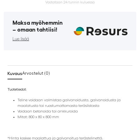
Vastataan 24 tunnin kuluessa
Maksa myöhemmin
­– omaan tahtiisi!
Lue lisää
Kuvaus
Arvostelut (0)
Tuotetiedot:
Teline voidaan valmistaa galvanoidusta, galvanoidusta ja
maalatusta tai ruostumattomasta teräslistasta
Voidaan betonoida tai ankkuroida
Mitat: 800 x 80 x 800 mm
*Hinta koskee maalattua ja galvanoitua terästelinettä.