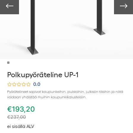
Polkupyöräteline UP-1
0.0
Pyörätelineet sopivat kaupunkeihin, puistoihin, julkisiin tiloihin ja niitä
voidaan yhdistää muihin kaupunkikalusteisiin.
€
193,20
€
237,00
ei sisällä ALV