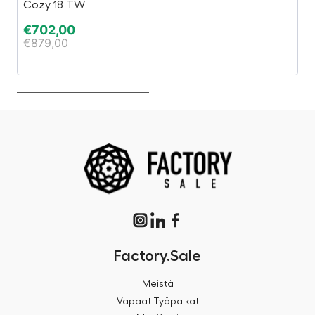
Cozy 18 TW
P
€
702,00
€
€
879,00
€
Factory.Sale
Meistä
Vapaat Työpaikat