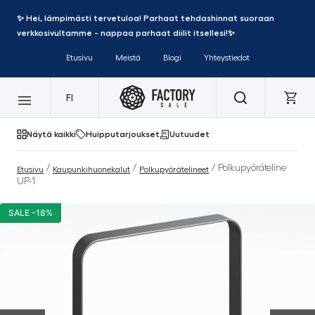
✨ Hei, lämpimästi tervetuloa! Parhaat tehdashinnat suoraan
verkkosivultamme - nappaa parhaat diilit itsellesi!✨
Etusivu
Meistä
Blogi
Yhteystiedot
FI
Näytä kaikki
Huipputarjoukset
Uutuudet
/
/
/ Polkupyöräteline
Etusivu
Kaupunkihuonekalut
Polkupyörätelineet
UP-1
SALE -18%