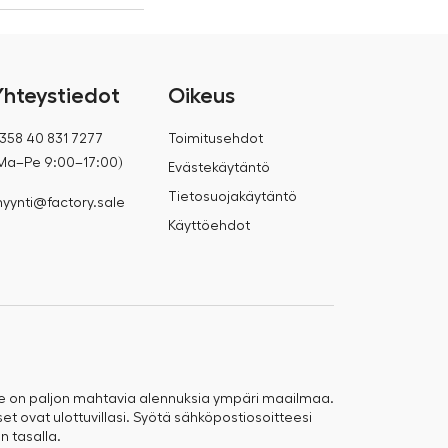
Yhteystiedot
Oikeus
358 40 831 7277
Toimitusehdot
Ma–Pe 9:00–17:00)
Evästekäytäntö
Tietosuojakäytäntö
yynti@factory.sale
Käyttöehdot
e on paljon mahtavia alennuksia ympäri maailmaa.
t ovat ulottuvillasi. Syötä sähköpostiosoitteesi
n tasalla.