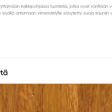
ään kalkkipohjaisia ​​tuotteita, jotka ovat väriltään va
sällä antamaan viimeistelylle sävytetty suoja kauniin v
stä