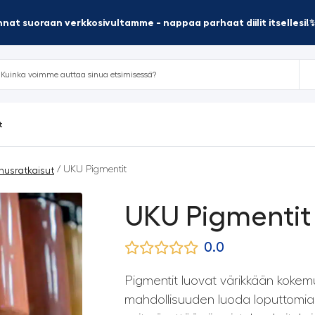
nat suoraan verkkosivultamme - nappaa parhaat diilit itsellesi!
t
/ UKU Pigmentit
nusratkaisut
UKU Pigmentit
0.0
Pigmentit luovat värikkään kokemu
mahdollisuuden luoda loputtomia 