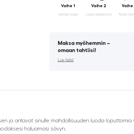
Vaihe 1
Vaihe 2
Vaihe
Valitse tuote
Lisää ostoskoriin
Täytä lo
Maksa myöhemmin ­–
omaan tahtiisi!
Lue lisää
n ja antavat sinulle mahdollisuuden luoda loputtomia vä
 luodaksesi haluamasi sävyn.