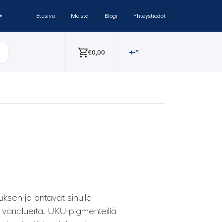
✨
Etusivu
Meistä
Blogi
Yhteystiedot
€
0,00
FI
ksen ja antavat sinulle
värialueita. UKU-pigmenteillä