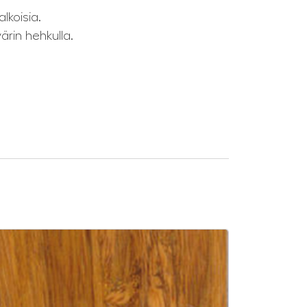
lkoisia.
ärin hehkulla.
SALE -10%