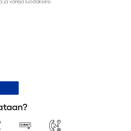
ia ja värejä luodaksesi
lataan?