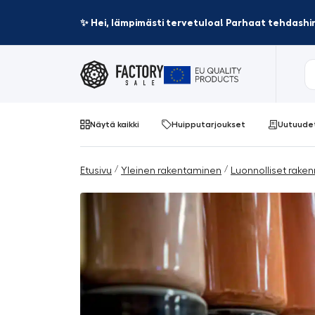
✨ Hei, lämpimästi tervetuloa! Parhaat tehdashin
Näytä kaikki
Huipputarjoukset
Uutuude
/
/
Etusivu
Yleinen rakentaminen
Luonnolliset raken