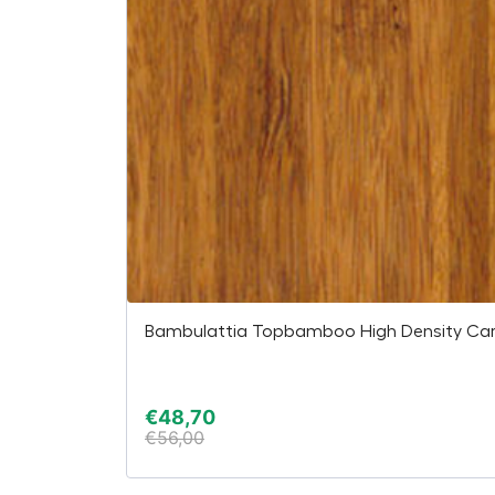
Bambulattia Topbamboo High Density Ca
€
48,70
€
56,00