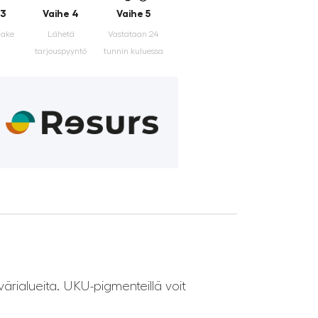
 3
Vaihe 4
Vaihe 5
make
Lähetä
Vastataan 24
tarjouspyyntö
tunnin kuluessa
rialueita. UKU-pigmenteillä voit