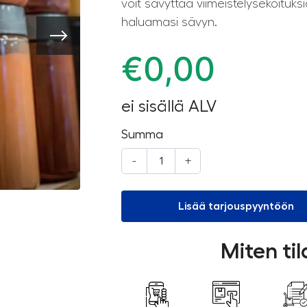
voit sävyttää viimeistelysekoituks
haluamasi sävyn.
€
0,00
ei sisällä ALV
Summa
-
+
Lisää tarjouspyyntöön
Miten ti