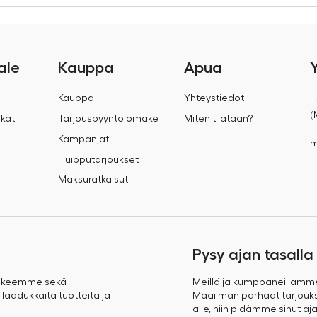
ale
Kauppa
Apua
Kauppa
Yhteystiedot
+
(
kat
Tarjouspyyntölomake
Miten tilataan?
Kampanjat
m
Huipputarjoukset
Maksuratkaisut
Pysy ajan tasalla
takeemme sekä
Meillä ja kumppaneillamm
 laadukkaita tuotteita ja
Maailman parhaat tarjoukse
alle, niin pidämme sinut aja