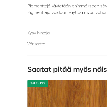
Pigmenttejä käytetään enimmäkseen sävyttäm
Pigmenttejä voidaan käyttää myös vahan si
Kysy hintoja.
Värikartta
Saatat pitää myös näi
SALE -13%