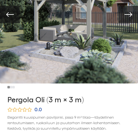
Pergola Oli (3 m × 3 m)
0.0
Elegantti kuusipuinen paviljonki, jossa 9 m² tilaa—täydellinen
rentoutumiseen, ruokailuun ja puutarhan ilmeen kohentamiseen.
Kestävä, tyylikäs ja suunniteltu ympärivuotiseen käyttöön.