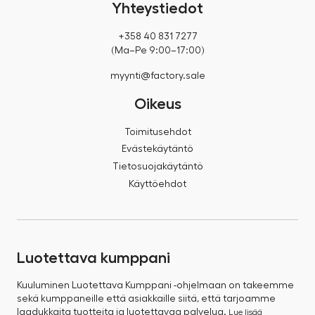
Yhteystiedot
+358 40 831 7277
(Ma–Pe 9:00–17:00)
myynti@factory.sale
Oikeus
Toimitusehdot
Evästekäytäntö
Tietosuojakäytäntö
Käyttöehdot
Luotettava kumppani
Kuuluminen Luotettava Kumppani -ohjelmaan on takeemme
sekä kumppaneille että asiakkaille siitä, että tarjoamme
laadukkaita tuotteita ja luotettavaa palvelua.
Lue lisää