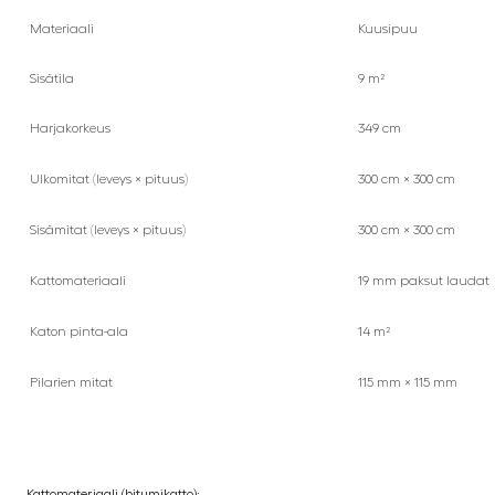
Materiaali
Kuusipuu
Sisätila
9 m²
Harjakorkeus
349 cm
Ulkomitat (leveys × pituus)
300 cm × 300 cm
Sisämitat (leveys × pituus)
300 cm × 300 cm
Kattomateriaali
19 mm paksut laudat
Katon pinta-ala
14 m²
Pilarien mitat
115 mm × 115 mm
Kattomateriaali (bitumikatto):