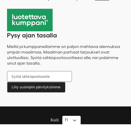
Pysy ajan tasalla
Meillä ja kumppaneillamme on paljon mahtavia alennuksia
ympäri maailmaa. Maailman parhaat tarjoukset ovat
ulottuvillasi. Syötä sähköpostiosoitteesi alle, niin pidämme
sinut ajan tasalla.
Liity uusimpiin päivityksiimme
Kieli
© 2025 Factory Sale – Kaikki oikeudet pidätetään