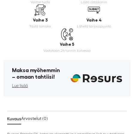
Valitse tuote
Lisää ostoskoriin
Vaihe 3
Vaihe 4
Täytä lomake
Lähetä tarjouspyyntö
Vaihe 5
Vastataan 24 tunnin kuluessa
Maksa myöhemmin
­– omaan tahtiisi!
Lue lisää
Kuvaus
Arvostelut (0)
Puinen Pergola Oli -katos on elegantti ja luonnollinen lisä puutarhaan