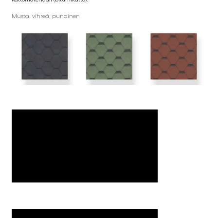
Musta, vihreä, punainen