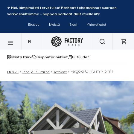
✨ Hei, lämpimästi tervetuloa! Parhaat tehdashinnat suoraan
verkkosivultamme - nappaa parhaat diilit itsellesi!✨
Etusivu
Meistä
Blogi
Yhteystiedot
FI
Näytä kaikki
Huipputarjoukset
Uutuudet
/
/
/ Pergola Oli (3 m × 3 m)
Etusivu
Piha ja Puutarha
Katokset