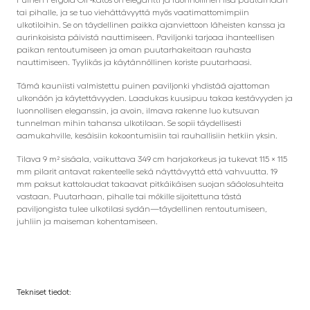
tai pihalle, ja se tuo viehättävyyttä myös vaatimattomimpiin
ulkotiloihin. Se on täydellinen paikka ajanviettoon läheisten kanssa ja
aurinkoisista päivistä nauttimiseen. Paviljonki tarjoaa ihanteellisen
paikan rentoutumiseen ja oman puutarhakeitaan rauhasta
nauttimiseen. Tyylikäs ja käytännöllinen koriste puutarhaasi.
Tämä kauniisti valmistettu puinen paviljonki yhdistää ajattoman
ulkonäön ja käytettävyyden. Laadukas kuusipuu takaa kestävyyden ja
luonnollisen eleganssin, ja avoin, ilmava rakenne luo kutsuvan
tunnelman mihin tahansa ulkotilaan. Se sopii täydellisesti
aamukahville, kesäisiin kokoontumisiin tai rauhallisiin hetkiin yksin.
Tilava 9 m² sisäala, vaikuttava 349 cm harjakorkeus ja tukevat 115 × 115
mm pilarit antavat rakenteelle sekä näyttävyyttä että vahvuutta. 19
mm paksut kattolaudat takaavat pitkäikäisen suojan sääolosuhteita
vastaan. Puutarhaan, pihalle tai mökille sijoitettuna tästä
paviljongista tulee ulkotilasi sydän—täydellinen rentoutumiseen,
juhliin ja maiseman kohentamiseen.
Tekniset tiedot: