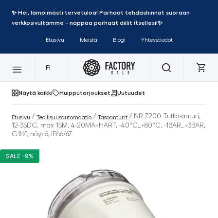
✨ Hei, lämpimästi tervetuloa! Parhaat tehdashinnat suoraan
verkkosivultamme - nappaa parhaat diilit itsellesi!✨
Etusivu
Meistä
Blogi
Yhteystiedot
FI
Näytä kaikki
Huipputarjoukset
Uutuudet
/
/
/ NR 7200 Tutka-anturi,
Etusivu
Teollisuusautomaatio
Tasoanturit
12-35DC, max 15M, 4-20MA+HART, -40°C…+80°C, -1BAR…+3BAR,
G1½”, näyttö, IP66/67
SALE -9%