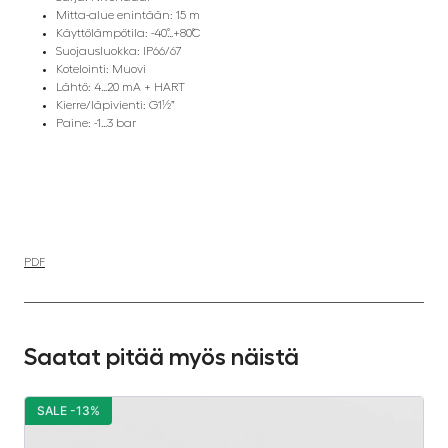
Mitta-alue enintään: 15 m
Käyttölämpötila: -40˚…+80˚C
Suojausluokka: IP66/67
Kotelointi: Muovi
Lähtö: 4…20 mA + HART
Kierre/läpivienti: G1½”
Paine: -1…3 bar
PDF
Saatat pitää myös näistä
SALE -13%
S