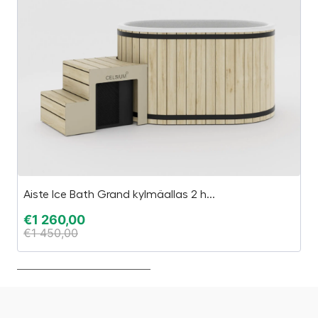
Aiste Ice Bath Grand kylmäallas 2 h...
A
€
1 260,00
€
€
1 450,00
€