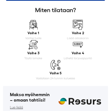
Miten tilataan?
Vaihe 1
Vaihe 2
Valitse tuote
Lisää ostoskoriin
Vaihe 3
Vaihe 4
Täytä lomake
Lähetä tarjouspyyntö
Vaihe 5
Vastataan 24 tunnin kuluessa
Maksa myöhemmin
­– omaan tahtiisi!
Lue lisää