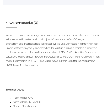
Kuvaus
Arvostelut (0)
Korkean suojausluokan ja kestävien materiaalien ansiosta anturi sopii
erinomaisesti nestesovelluksiin ja sitä voidaan käyttää myös
pienemmissä irtomateriaalisiiloissa. Mittaus suoritetaan antenniin asti
ilman estoetäisyyttä ylävyöhykkeellä. Anturin arvoja voidaan asettaa
tai lukea suoraan laitteelta valinnaisen LED-näytön kautta. Vapaasti
säteilevä tutka-anturi reagoi nopeasti ja se voidaan konfiguroida myös
mobiililaitteiden ja UWT LevelApp -sovelluksen kautta. Konfigurointi
UWT LevelAppin kautta.
Tekniset tiedot:
Toimittaja: UWT
Virtalähde: 12-35V DC
Sarja: NivoRadar