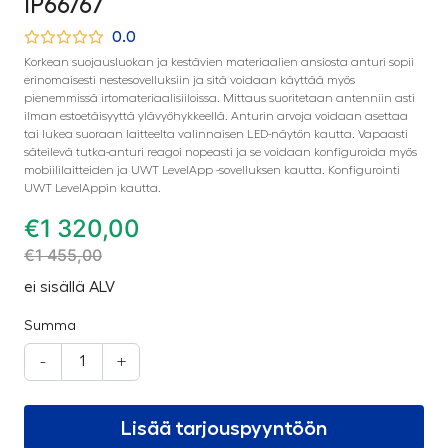
IP66/67
0.0
Korkean suojausluokan ja kestävien materiaalien ansiosta anturi sopii
erinomaisesti nestesovelluksiin ja sitä voidaan käyttää myös
pienemmissä irtomateriaalisiiloissa. Mittaus suoritetaan antenniin asti
ilman estoetäisyyttä ylävyöhykkeellä. Anturin arvoja voidaan asettaa
tai lukea suoraan laitteelta valinnaisen LED-näytön kautta. Vapaasti
säteilevä tutka-anturi reagoi nopeasti ja se voidaan konfiguroida myös
mobiililaitteiden ja UWT LevelApp -sovelluksen kautta. Konfigurointi
UWT LevelAppin kautta.
€
1 320,00
€
1 455,00
ei sisällä ALV
Summa
-
+
Lisää tarjouspyyntöön