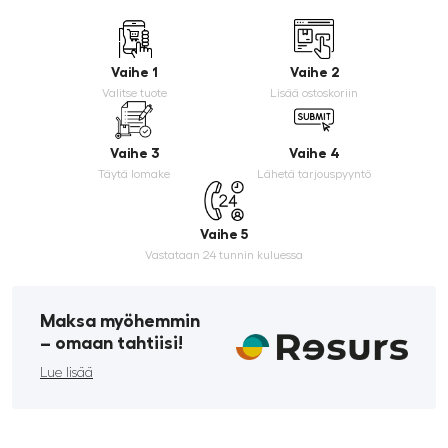
Vaihe 1
Vaihe 2
Valitse tuote
Lisää ostoskoriin
Vaihe 3
Vaihe 4
Täytä lomake
Lähetä tarjouspyyntö
Vaihe 5
Vastataan 24 tunnin kuluessa
Maksa myöhemmin
­– omaan tahtiisi!
Lue lisää