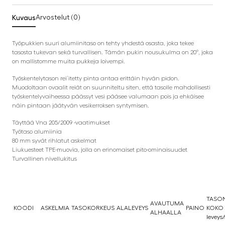
Kuvaus
Arvostelut (0)
Työpukkien suuri alumiinitaso on tehty yhdestä osasta, joka tekee
tasosta tukevan sekä turvallisen. Tämän pukin nousukulma on 20°, joka
on mallistomme muita pukkeja loivempi.
Työskentelytason rei´itetty pinta antaa erittäin hyvän pidon.
Muodoltaan ovaalit reiät on suunniteltu siten, että tasolle mahdollisesti
työskentelyvaiheessa päässyt vesi pääsee valumaan pois ja ehkäisee
näin pintaan jäätyvän vesikerroksen syntymisen.
Täyttää Vna 205/2009 -vaatimukset
Työtaso alumiinia
80 mm syvät rihlatut askelmat
Liukuesteet TPE-muovia, jolla on erinomaiset pito-ominaisuudet
Turvallinen nivellukitus
TASO
AVAUTUMA
KOODI
ASKELMIA
TASOKORKEUS
ALALEVEYS
PAINO
KOKO
ALHAALLA
leveys