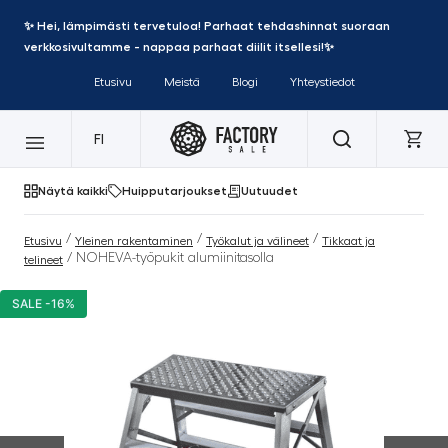
✨ Hei, lämpimästi tervetuloa! Parhaat tehdashinnat suoraan
verkkosivultamme - nappaa parhaat diilit itsellesi!✨
Etusivu
Meistä
Blogi
Yhteystiedot
FI
Näytä kaikki
Huipputarjoukset
Uutuudet
/
/
/
Etusivu
Yleinen rakentaminen
Työkalut ja välineet
Tikkaat ja
/ NOHEVA-työpukit alumiinitasolla
telineet
SALE -16%