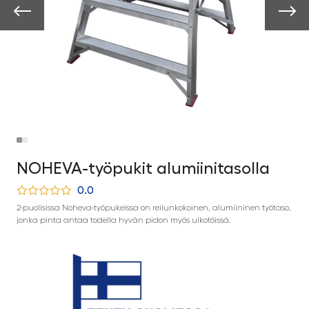
NOHEVA-työpukit alumiinitasolla
0.0
2-puolisissa Noheva-työpukeissa on reilunkokoinen, alumiininen työtaso,
jonka pinta antaa todella hyvän pidon myös ulkotöissä.