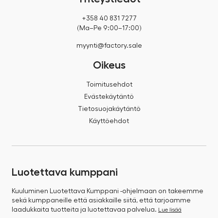
+358 40 831 7277
(Ma–Pe 9:00–17:00)
myynti@factory.sale
Oikeus
Toimitusehdot
Evästekäytäntö
Tietosuojakäytäntö
Käyttöehdot
Luotettava kumppani
Kuuluminen Luotettava Kumppani -ohjelmaan on takeemme
sekä kumppaneille että asiakkaille siitä, että tarjoamme
laadukkaita tuotteita ja luotettavaa palvelua.
Lue lisää