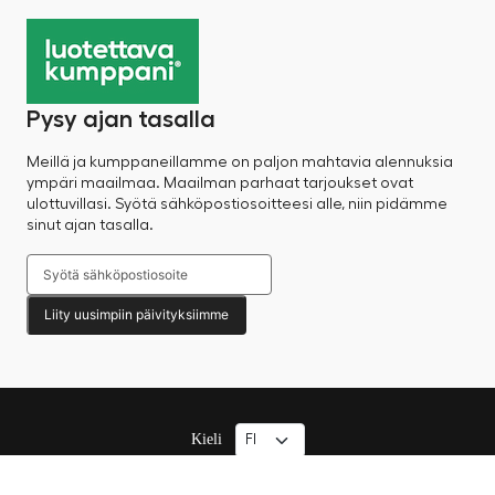
Pysy ajan tasalla
Meillä ja kumppaneillamme on paljon mahtavia alennuksia
ympäri maailmaa. Maailman parhaat tarjoukset ovat
ulottuvillasi. Syötä sähköpostiosoitteesi alle, niin pidämme
sinut ajan tasalla.
Liity uusimpiin päivityksiimme
Kieli
© 2025 Factory Sale – Kaikki oikeudet pidätetään