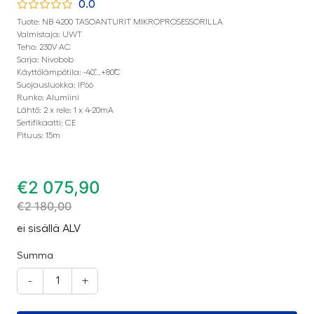
0.0
Tuote: NB 4200 TASOANTURIT MIKROPROSESSORILLA
Valmistaja: UWT
Teho: 230V AC
Sarja: Nivobob
Käyttölämpötila: -40˚...+80˚C
Suojausluokka: IP66
Runko: Alumiini
Lähtö: 2 x rele; 1 x 4-20mA
Sertifikaatti: CE
Pituus: 15m
€
2 075,90
€
2 180,00
ei sisällä ALV
Summa
-
+