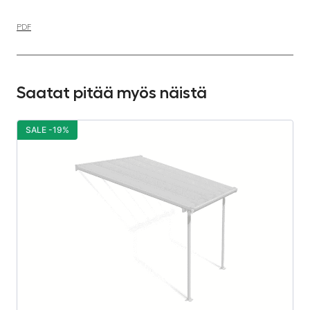
PDF
Saatat pitää myös näistä
SALE -19%
S