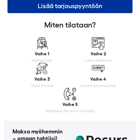
Lisää tarjouspyyntöön
Miten tilataan?
Vaihe 1
Vaihe 2
Valitse tuote
Lisää ostoskoriin
Vaihe 3
Vaihe 4
Täytä lomake
Lähetä tarjouspyyntö
Vaihe 5
Vastataan 24 tunnin kuluessa
Maksa myöhemmin
­– omaan tahtiisi!