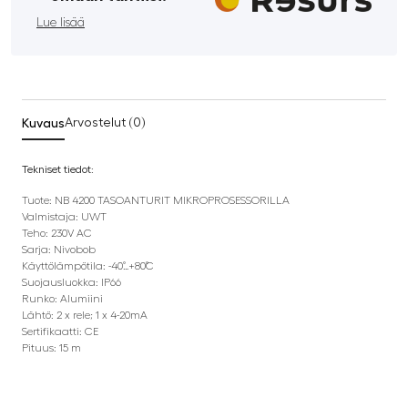
Lue lisää
Kuvaus
Arvostelut (0)
Tekniset tiedot:
Tuote: NB 4200 TASOANTURIT MIKROPROSESSORILLA
Valmistaja: UWT
Teho: 230V AC
Sarja: Nivobob
Käyttölämpötila: -40˚…+80˚C
Suojausluokka: IP66
Runko: Alumiini
Lähtö: 2 x rele; 1 x 4-20mA
Sertifikaatti: CE
Pituus: 15 m