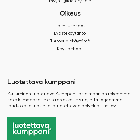
myynti@factory.sale
Oikeus
Toimitusehdot
Evästekäytäntö
Tietosuojakäytäntö
Käyttöehdot
Luotettava kumppani
Kuuluminen Luotettava Kumppani -ohjelmaan on takeemme
sekä kumppaneille että asiakkaille siitä, että tarjoamme
laadukkaita tuotteita ja luotettavaa palvelua.
Lue lisää