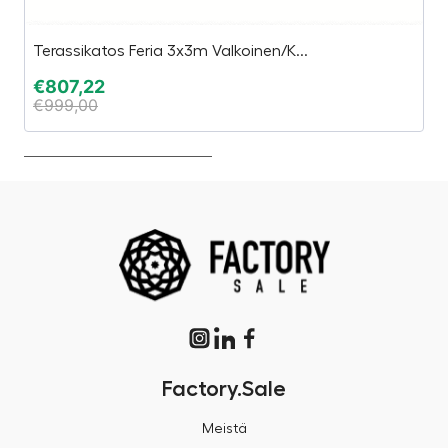
Terassikatos Feria 3x3m Valkoinen/K...
Gy
€
807,22
€
€
999,00
€
Factory.Sale
Meistä