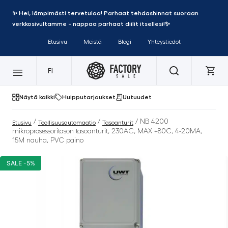
✨ Hei, lämpimästi tervetuloa! Parhaat tehdashinnat suoraan
verkkosivultamme - nappaa parhaat diilit itsellesi!✨
Etusivu
Meistä
Blogi
Yhteystiedot
FI
Näytä kaikki
Huipputarjoukset
Uutuudet
/
/
/ NB 4200
Etusivu
Teollisuusautomaatio
Tasoanturit
mikroprosessoritason tasoanturit, 230AC, MAX +80C, 4-20MA,
15M nauha, PVC paino
SALE -5%