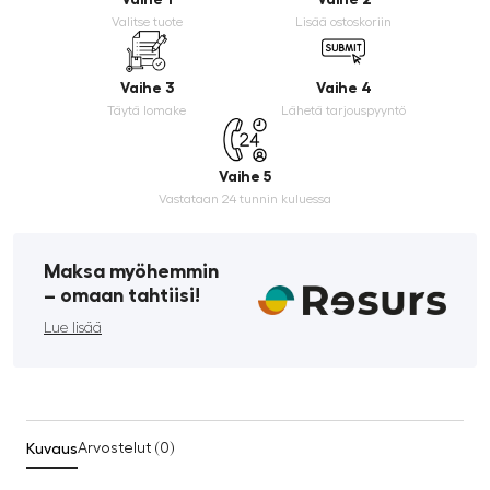
Valitse tuote
Lisää ostoskoriin
Vaihe 3
Vaihe 4
Täytä lomake
Lähetä tarjouspyyntö
Vaihe 5
Vastataan 24 tunnin kuluessa
Maksa myöhemmin
­– omaan tahtiisi!
Lue lisää
Kuvaus
Arvostelut (0)