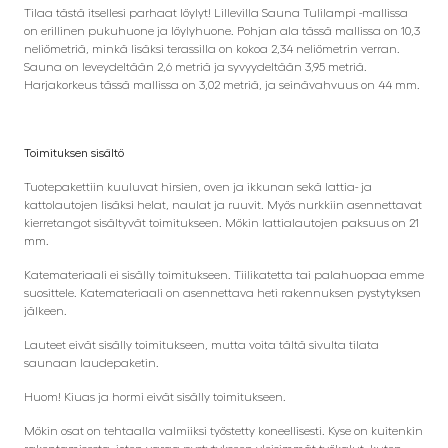
Tilaa tästä itsellesi parhaat löylyt! Lillevilla Sauna Tulilampi -mallissa
on erillinen pukuhuone ja löylyhuone. Pohjan ala tässä mallissa on 10,3
neliömetriä, minkä lisäksi terassilla on kokoa 2,34 neliömetrin verran.
Sauna on leveydeltään 2,6 metriä ja syvyydeltään 3,95 metriä.
Harjakorkeus tässä mallissa on 3,02 metriä, ja seinävahvuus on 44 mm.
Toimituksen
sisältö
Tuotepakettiin kuuluvat hirsien, oven ja ikkunan sekä lattia- ja
kattolautojen lisäksi helat, naulat ja ruuvit. Myös nurkkiin asennettavat
kierretangot sisältyvät toimitukseen. Mökin lattialautojen paksuus on 21
mm.
Katemateriaali ei sisälly toimitukseen. Tiilikatetta tai palahuopaa emme
suosittele. Katemateriaali on asennettava heti rakennuksen pystytyksen
jälkeen.
Lauteet eivät sisälly toimitukseen, mutta voita tältä sivulta tilata
saunaan laudepaketin.
Huom! Kiuas ja hormi eivät sisälly toimitukseen.
Mökin osat on tehtaalla valmiiksi työstetty koneellisesti. Kyse on kuitenkin