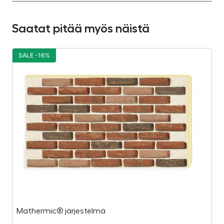
Saatat pitää myös näistä
SALE -16%
S
Mathermic® järjestelmä
Pu