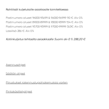
Rahtilisät kuljetuksille asiakkaalle toimitettaessa:
Postinumero alueet 94000-95699 & 96000-96999 110 € Alv 0%
Postinumero alueet 89000-89999 & 93000-93999 154 € Alv 0%
Postinumero alueet 95700-95999 & 97000-99999 363€ Alv 0%
Lossilisä 286 € Alv 0%
Kotiinkuljetus tehtaalta asiaakkaalle Suomi alv 0 % 288,20 €
Asennusohjeet
Säätiön ohjeet
Piirustukset rakennuslupahakemuksia varten
Pintakäsittelyohjeet