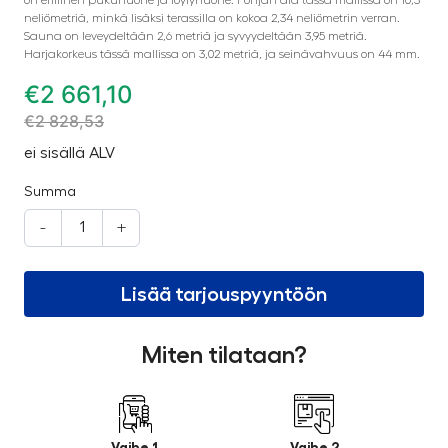
neliömetriä, minkä lisäksi terassilla on kokoa 2,34 neliömetrin verran.
Sauna on leveydeltään 2,6 metriä ja syvyydeltään 3,95 metriä.
Harjakorkeus tässä mallissa on 3,02 metriä, ja seinävahvuus on 44 mm.
€
2 661,10
€
2 828,53
ei sisällä ALV
Summa
-
+
Lisää tarjouspyyntöön
Miten tilataan?
Vaihe 1
Vaihe 2