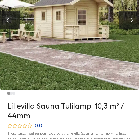
Lillevilla Sauna Tulilampi 10,3 m² /
44mm
0.0
Tilaa tästä itsellesi parhaat löylyt! Lillevilla Sauna Tulilampi -mallissa
on erillinen pukuhuone ja löylyhuone. Pohjan ala tässä mallissa on 10,3