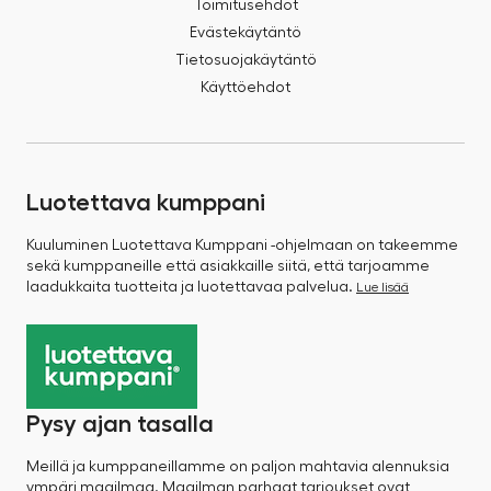
Toimitusehdot
Evästekäytäntö
Tietosuojakäytäntö
Käyttöehdot
Luotettava kumppani
Kuuluminen Luotettava Kumppani -ohjelmaan on takeemme
sekä kumppaneille että asiakkaille siitä, että tarjoamme
laadukkaita tuotteita ja luotettavaa palvelua.
Lue lisää
Pysy ajan tasalla
Meillä ja kumppaneillamme on paljon mahtavia alennuksia
ympäri maailmaa. Maailman parhaat tarjoukset ovat