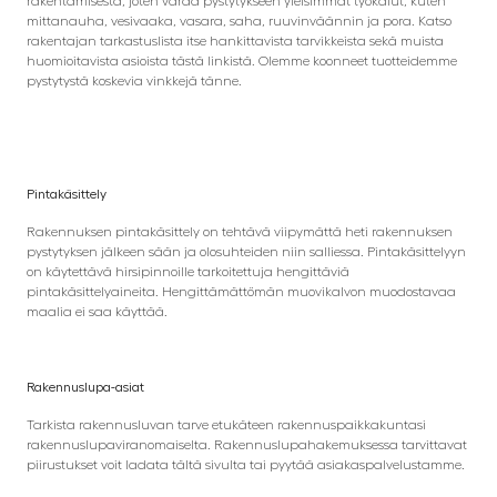
rakentamisesta, joten varaa pystytykseen yleisimmät työkalut, kuten
mittanauha, vesivaaka, vasara, saha, ruuvinväännin ja pora. Katso
rakentajan tarkastuslista itse hankittavista tarvikkeista sekä muista
huomioitavista asioista tästä linkistä. Olemme koonneet tuotteidemme
pystytystä koskevia vinkkejä tänne.
Pintakäsittely
Rakennuksen pintakäsittely on tehtävä viipymättä heti rakennuksen
pystytyksen jälkeen sään ja olosuhteiden niin salliessa. Pintakäsittelyyn
on käytettävä hirsipinnoille tarkoitettuja hengittäviä
pintakäsittelyaineita. Hengittämättömän muovikalvon muodostavaa
maalia ei saa käyttää.
Rakennuslupa-asiat
Tarkista rakennusluvan tarve etukäteen rakennuspaikkakuntasi
rakennuslupaviranomaiselta. Rakennuslupahakemuksessa tarvittavat
piirustukset voit ladata tältä sivulta tai pyytää asiakaspalvelustamme.