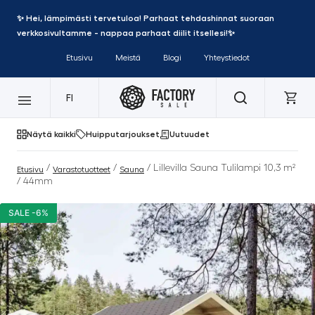
✨ Hei, lämpimästi tervetuloa! Parhaat tehdashinnat suoraan
verkkosivultamme - nappaa parhaat diilit itsellesi!✨
Etusivu
Meistä
Blogi
Yhteystiedot
FI
Näytä kaikki
Huipputarjoukset
Uutuudet
/
/
/ Lillevilla Sauna Tulilampi 10,3 m²
Etusivu
Varastotuotteet
Sauna
/ 44mm
SALE -6%