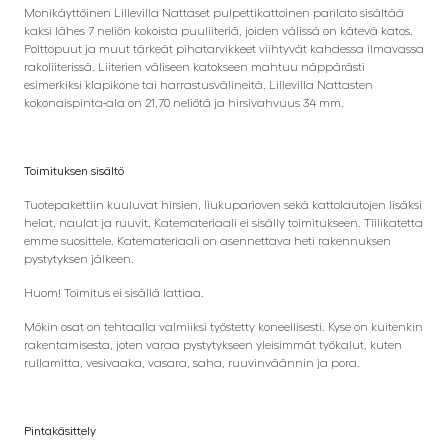
Monikäyttöinen Lillevilla Nattaset pulpettikattoinen parilato sisältää
kaksi lähes 7 neliön kokoista puuliiteriä, joiden välissä on kätevä katos.
Polttopuut ja muut tärkeät pihatarvikkeet viihtyvät kahdessa ilmavassa
rakoliiterissä. Liiterien väliseen katokseen mahtuu näppärästi
esimerkiksi klapikone tai harrastusvälineitä. Lillevilla Nattasten
kokonaispinta-ala on 21,70 neliötä ja hirsivahvuus 34 mm.
Toimituksen sisältö
Tuotepakettiin kuuluvat hirsien, liukuparioven sekä kattolautojen lisäksi
helat, naulat ja ruuvit. Katemateriaali ei sisälly toimitukseen. Tiilikatetta
emme suosittele. Katemateriaali on asennettava heti rakennuksen
pystytyksen jälkeen.
Huom! Toimitus ei sisällä lattiaa.
Mökin osat on tehtaalla valmiiksi työstetty koneellisesti. Kyse on kuitenkin
rakentamisesta, joten varaa pystytykseen yleisimmät työkalut, kuten
rullamitta, vesivaaka, vasara, saha, ruuvinväännin ja pora.
Pintakäsittely