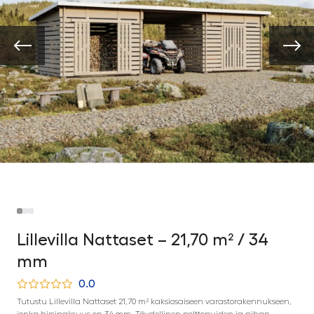
Lillevilla Nattaset – 21,70 m² / 34
mm
0.0
Tutustu Lillevilla Nattaset 21,70 m² kaksiosaiseen varastorakennukseen,
jonka hirsipaksuus on 34 mm. Täydellinen polttopuiden ja pihan