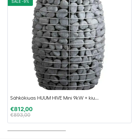
SALE -9%
S
Sähkökiuas HUUM HIVE Mini 9kW + kiu...
Vi
€
812,00
€
€
893,00
€