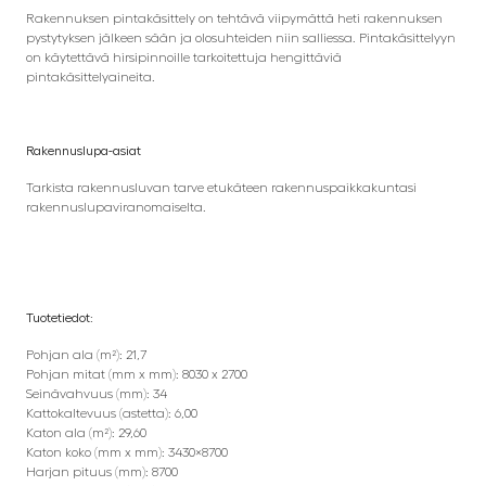
Rakennuksen pintakäsittely on tehtävä viipymättä heti rakennuksen
pystytyksen jälkeen sään ja olosuhteiden niin salliessa. Pintakäsittelyyn
on käytettävä hirsipinnoille tarkoitettuja hengittäviä
pintakäsittelyaineita.
Rakennuslupa-asiat
Tarkista rakennusluvan tarve etukäteen rakennuspaikkakuntasi
rakennuslupaviranomaiselta.
Tuotetiedot:
Pohjan ala (m²): 21,7
Pohjan mitat (mm x mm): 8030 x 2700
Seinävahvuus (mm): 34
Kattokaltevuus (astetta): 6,00
Katon ala (m²): 29,60
Katon koko (mm x mm): 3430×8700
Harjan pituus (mm): 8700