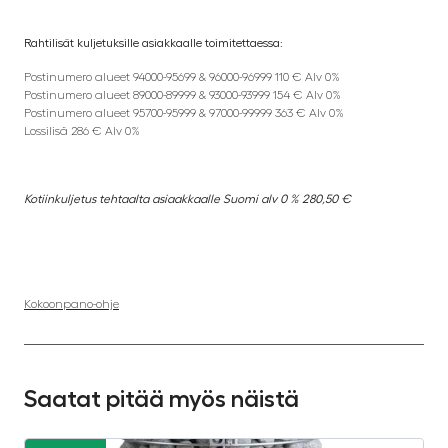
Rahtilisät kuljetuksille asiakkaalle toimitettaessa:
Postinumero alueet 94000-95699 & 96000-96999 110 € Alv 0%
Postinumero alueet 89000-89999 & 93000-93999 154 € Alv 0%
Postinumero alueet 95700-95999 & 97000-99999 363 € Alv 0%
Lossilisä 286 € Alv 0%
Kotiinkuljetus tehtaalta asiaakkaalle Suomi alv 0 % 280,50 €
Kokoonpano-ohje
Saatat pitää myös näistä