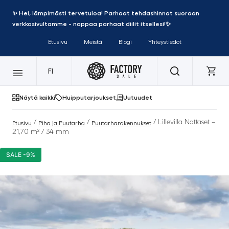
✨ Hei, lämpimästi tervetuloa! Parhaat tehdashinnat suoraan
verkkosivultamme - nappaa parhaat diilit itsellesi!✨
Etusivu
Meistä
Blogi
Yhteystiedot
FI
Näytä kaikki
Huipputarjoukset
Uutuudet
/
/
/ Lillevilla Nattaset –
Etusivu
Piha ja Puutarha
Puutarharakennukset
21,70 m² / 34 mm
SALE -9%