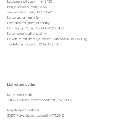
Lappeen pituus (mm): 3430
Harjakorkeus (mm): 2290
Sisäkorkeus (mm): 1970/2240
Kattolauta (mm): 16
Lattialauta (mm):ei sisälly
Ovi: Tyyppi Y, aukko 1000×1520, 2kpl
Katemateriaali:ei sisälly
Pakettimitat (mm) ja paino: 3450x950x1150/1000kg
Tuotetunnus (SKU): 0134 80 27 00
Lisäksi saatavilla:
Katemateriaali
30130 Tiivissaumakatepaketti (+571,50€)
Räystäspeltipaketti
30137 Räystäspeltipaketti (+171,00 €)