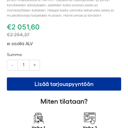
tarvikkeiden säilytykseen, sisältäen kaksi avaraa osiota ja
monikäyttöisen katoksen. Helppo koota valmiiksi leikatuista osista ja
muokattavissa tarpeidesi mukaan. Hanki omasi jo tänään!
€
2 051,60
€
2 254,37
ei sisällä ALV
Summa
-
+
Lisää tarjouspyyntöön
Miten tilataan?
Vaihe 1
Vaihe 2