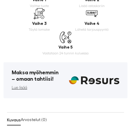
Valitse tuote
Lisää ostoskoriin
Vaihe 3
Vaihe 4
Täytä lomake
Lähetä tarjouspyyntö
Vaihe 5
Vastataan 24 tunnin kuluessa
Maksa myöhemmin
­– omaan tahtiisi!
Lue lisää
Kuvaus
Arvostelut (0)