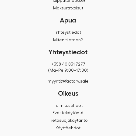
Huipputarjoukset
Maksuratkaisut
Apua
Yhteystiedot
Miten tilataan?
Yhteystiedot
+358 40 831 7277
(Ma–Pe 9:00–17:00)
myynti@factory.sale
Oikeus
Toimitusehdot
Evästekäytäntö
Tietosuojakäytäntö
Käyttöehdot