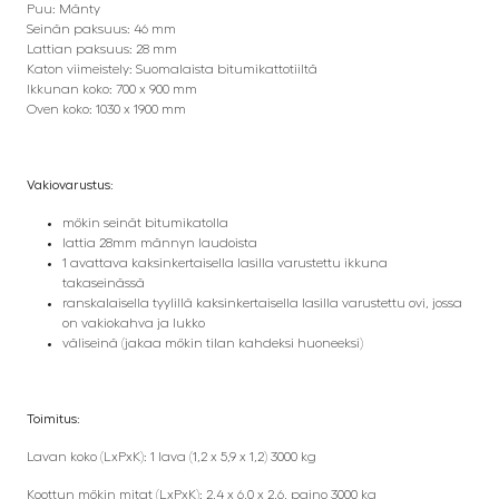
Puu: Mänty
Seinän paksuus: 46 mm
Lattian paksuus: 28 mm
Katon viimeistely: Suomalaista bitumikattotiiltä
Ikkunan koko: 700 x 900 mm
Oven koko: 1030 x 1900 mm
Vakiovarustus:
mökin seinät bitumikatolla
lattia 28mm männyn laudoista
1 avattava kaksinkertaisella lasilla varustettu ikkuna
takaseinässä
ranskalaisella tyylillä kaksinkertaisella lasilla varustettu ovi, jossa
on vakiokahva ja lukko
väliseinä (jakaa mökin tilan kahdeksi huoneeksi)
Toimitus:
Lavan koko (LxPxK): 1 lava (1,2 x 5,9 x 1,2) 3000 kg
Koottun mökin mitat (LxPxK): 2,4 x 6,0 x 2,6, paino 3000 kg