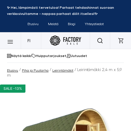
✨ Hei, lämpimästi tervetuloa! Parhaat tehdashinnat suoraan
verkkosivultamme - nappaa parhaat diilit itsellesi!✨
Etusivu
Meistä
Blogi
Yhteystiedot
FI
Näytä kaikki
Huipputarjoukset
Uutuudet
/
/
/ Leirintämökki 2,4 m x 5,9
Etusivu
Piha ja Puutarha
Leirintämökit
m
SALE -13%