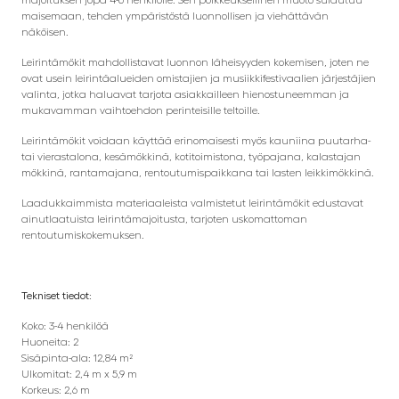
maisemaan, tehden ympäristöstä luonnollisen ja viehättävän
näköisen.
Leirintämökit mahdollistavat luonnon läheisyyden kokemisen, joten ne
ovat usein leirintäalueiden omistajien ja musiikkifestivaalien järjestäjien
valinta, jotka haluavat tarjota asiakkailleen hienostuneemman ja
mukavamman vaihtoehdon perinteisille teltoille.
Leirintämökit voidaan käyttää erinomaisesti myös kauniina puutarha-
tai vierastalona, kesämökkinä, kotitoimistona, työpajana, kalastajan
mökkinä, rantamajana, rentoutumispaikkana tai lasten leikkimökkinä.
Laadukkaimmista materiaaleista valmistetut leirintämökit edustavat
ainutlaatuista leirintämajoitusta, tarjoten uskomattoman
rentoutumiskokemuksen.
Tekniset tiedot:
Koko: 3-4 henkilöä
Huoneita: 2
Sisäpinta-ala: 12,84 m²
Ulkomitat: 2,4 m x 5,9 m
Korkeus: 2,6 m