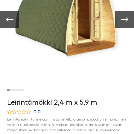
Leirintämökki 2,4 m x 5,9 m
0.0
Leirintämökki, tunnetaan myös nimellä glamping-pod, on erinomainen
valinta ulkoilmaelämään. Se tarjoaa kodikkaan, mukavan ja tilavan
majoituksen 4-6 hengelle. Sen erityinen muoto sulautuu maisemaan,