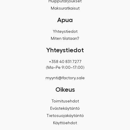
Huipputarjoukset
Maksuratkaisut
Apua
Yhteystiedot
Miten tilataan?
Yhteystiedot
+358 40 831 7277
(Ma–Pe 9:00–17:00)
myynti@factory.sale
Oikeus
Toimitusehdot
Evästekäytäntö
Tietosuojakäytäntö
Käyttöehdot