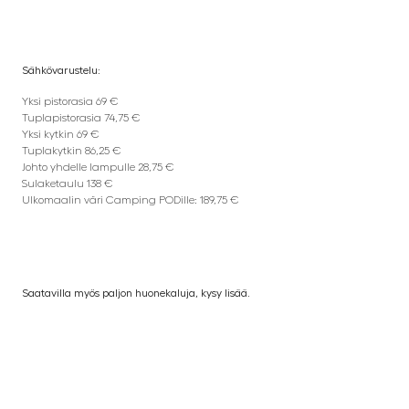
Sähkövarustelu:
Yksi pistorasia 69 €
Tuplapistorasia 74,75 €
Yksi kytkin 69 €
Tuplakytkin 86,25 €
Johto yhdelle lampulle 28,75 €
Sulaketaulu 138 €
Ulkomaalin väri Camping PODille: 189,75 €
Saatavilla myös paljon huonekaluja, kysy lisää.