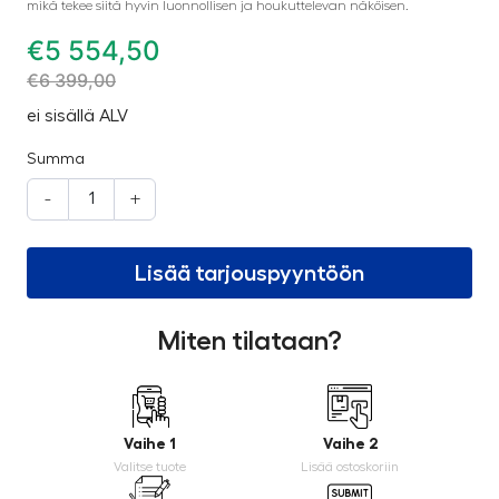
mikä tekee siitä hyvin luonnollisen ja houkuttelevan näköisen.
€
5 554,50
€
6 399,00
ei sisällä ALV
Summa
-
+
Lisää tarjouspyyntöön
Miten tilataan?
Vaihe 1
Vaihe 2
Valitse tuote
Lisää ostoskoriin