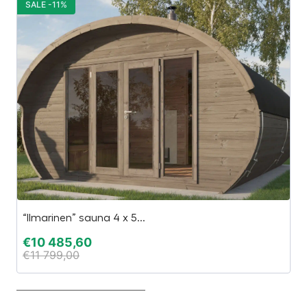
SALE -11%
S
“Ilmarinen” sauna 4 x 5...
S
€
10 485,60
€
€
11 799,00
€