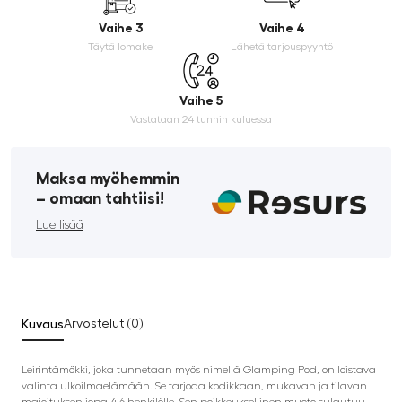
Vaihe 3
Vaihe 4
Täytä lomake
Lähetä tarjouspyyntö
Vaihe 5
Vastataan 24 tunnin kuluessa
Maksa myöhemmin
­– omaan tahtiisi!
Lue lisää
Kuvaus
Arvostelut (0)
Leirintämökki, joka tunnetaan myös nimellä Glamping Pod, on loistava
valinta ulkoilmaelämään. Se tarjoaa kodikkaan, mukavan ja tilavan
majoituksen jopa 4-6 henkilölle. Sen poikkeuksellinen muoto sulautuu